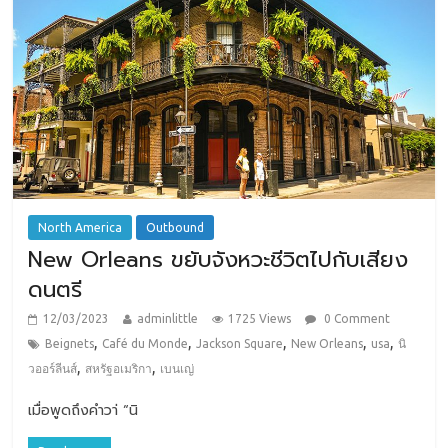
North America
Outbound
New Orleans ขยับจังหวะชีวิตไปกับเสียง
ดนตรี
12/03/2023
adminlittle
1725 Views
0 Comment
,
,
,
,
,
Beignets
Café du Monde
Jackson Square
New Orleans
usa
นิ
,
,
วออร์ลีนส์
สหรัฐอเมริกา
เบนเญ่
เมื่อพูดถึงคำวา่ “นิ