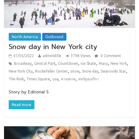
North America
Outbound
Snow day in New York city
07/05/2022
adminlittle
3798 Views
0 Comment
,
,
,
,
,
,
Broadway
Central Park
Countdown
Ice Skate
Macy
New York
,
,
,
,
,
New York City
Rockefeller Center
snow
Snow day
Swarovski Star
,
,
,
,
The Rink
Times Square
usa
ลานสเกต
สหรัฐอเมริกา
Story by Editorial S
Read more