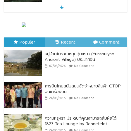
07/08/2026
No Comment
ทิพยประกันภัย ร่วมถวายพระพรชัยมงคล
พระบาทสมเด็จพระปรเมนทรรามาธิบดีศรีสิน
ทรมหาวชิราลงกรณ พระวชิรเกล้าเจ้าอยู่หัว
Popular
28/07/2026
Recent
No Comment
Comment
หมู่บ้านโบราณหยุนสุ่ยเหยา (Yunshuiyao
Ancient Village) ประเทศจีน
07/08/2026
No Comment
การบินไทยสนับสนุนจัดจำหน่ายสินค้า OTOP
บนเครื่องบิน
24/06/2015
No Comment
ความหรูหรา มีระดับที่คุณสามารถสัมผัสได้
1823 Tea Lounge by Ronnefeldt
24/06/2015
No Comment