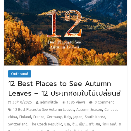
Outbound
12 Best Places to See Autumn
Leaves – 12 ประเทศชมใบไม้เปลี่ยนสี
30/10/2025
adminlittle
1385 Views
0 Comment
,
,
,
12 Best Places to See Autumn Leaves
Autumn Season
Canada
,
,
,
,
,
,
,
china
Finland
France
Germany
Italy
japan
South Korea
,
,
,
,
,
,
,
Switzerland
The Czech Republic
usa
จีน
ญี่ปุ่น
ฝรั่งเศส
ฟินแลนด์
ส