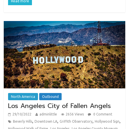
Read more
North America
Outbound
Los Angeles City of Fallen Angels
29/10/2022
adminlittle
2656 Views
0 Comment
,
,
,
,
Beverly Hills
Downtown LA
Griffith Observatory
Hollywood Sign
,
,
Hollywood Walk of Fame
Los Angeles
Los Angeles County Museum