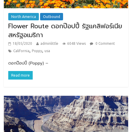
North America
Outbound
Flower Route ดอกป๊อปปี้ รัฐแคลิฟอร์เนีย
สหรัฐอเมริกา
18/05/2020
adminlittle
6048 Views
0 Comment
,
,
California
Poppy
usa
ดอกป๊อปปี้ (Poppy) –
Read more