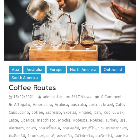
Asia
Australia
Europe
North America
Outbound
South America
Coffee Routes
15/02/2021
adminlittle
5617 Views
0 Comment
,
,
,
,
,
,
,
Affogato
Americano
Arabica
australia
austria
brazil
Café
,
,
,
,
,
,
,
Cappuccino
coffee
Espresso
Excelsa
Finland
Italy
Kopi Luwak
,
,
,
,
,
,
,
,
Latte
Liberica
macchiato
Mocha
Robusta
Routes
Turkey
usa
,
,
,
,
,
,
Vietnam
กาแฟ
กาแฟขี้ชะมด
กาแฟดริป
คาปูชิโน่
ประเภทของกาแฟ
,
,
,
,
,
,
มัคคิอาโต้
ร้านกาแฟ
ลาเต้
อะราบิก้า
อัฟโฟกาโต
อเมริกาโน่
เอสเปรส