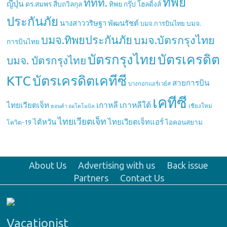
ทิพย
ททท.
ญี่ปุ่น
ดร.สมพร สืบถวิลกุล
ทิพย กรุ๊ป โฮลดิ้งส์
ประกันภัย
นางสาววริษฐา พัฒนรัชต์
บมจ.
บมจ.การบินไทย
บมจ.ทิพยประกันภัย
บมจ.บัตรกรุงไทย
การบินไทย
บัตรกรุงไทย
บัตรเครดิต
บมจ. บัตรกรุงไทย
บัตรเครดิตเคทีซี
KTC
สายการบิน
บางกอกแอร์เวย์ส
เคทีซี
เกาหลี
เกาหลีใต้
ไทยเวียตเจ็ท
เชียงใหม่
ฮอนด้า ออโตโมบิล
ไทยเวียตเจ็ท
ไต้หวัน
ไทยเวียตเจ็ทแอร์
ไอคอนสยาม
โควิด-19
About Us
Advertising with us
Back issue
Partners
Contact Us
Vacationist