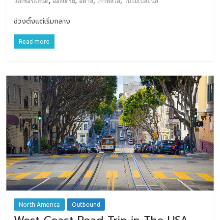
,
,
,
,
วิตเซอร์แลนด์
ออสเตรีย
อิตาลี
เกาหลีใต้
ใบไม้เปลี่ยนสี
ช่วงตั้งแต่เริ่มกลาง
Read more
North America
Outbound