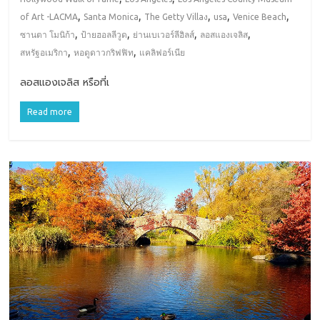
,
,
,
,
,
of Art -LACMA
Santa Monica
The Getty Villaง
usa
Venice Beach
,
,
,
,
ซานตา โมนิก้า
ป้ายฮอลลีวูด
ย่านเบเวอร์ลีฮิลส์
ลอสแองเจลิส
,
,
สหรัฐอเมริกา
หอดูดาวกริฟฟิท
แคลิฟอร์เนีย
ลอสแองเจลิส หรือที่เ
Read more