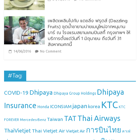
เพลิดเพลินไปกับ แดซลิ่ง ฟรุตส์ (Dazzling
Fruits) ชุดน้ำชายามบ่ายเมนูใหม่จากหนุมาน
บาร์ ณ โรงแรมสยามเคมปินสกี้ กรุงเทพฯ ให้
บริการตั้งแต่วันที่ 1 มิถุนายน ถึงวันที่ 31
สิงหาคมศกนี้
14/06/2016
No Comment
#Tag:
Dhipaya
Dhipaya
COVID-19
Dhipaya Group Holdings
KTC
Insurance
japan
ICONSIAM
korea
Honda
KTC
Thai Airways
TAT
Taiwan
Mercedes-Benz
FOREVER
การบินไทย
ThaiVietjet
Thai Vietjet Air
Vietjet Air
คาเฟ่