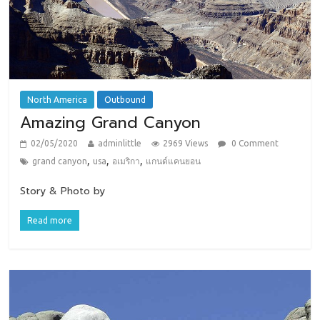
North America
Outbound
Amazing Grand Canyon
02/05/2020
adminlittle
2969 Views
0 Comment
,
,
,
grand canyon
usa
อเมริกา
แกนด์แคนยอน
Story & Photo by
Read more