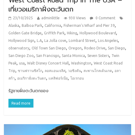
West Coast Road Trip in The USA –
เที่ยวอเมริกาฝั่งตะวันตก
23/10/2025
adminlittle
930 Views
0 Comment
,
,
,
,
Alaska
Balboa Park
California
Fisherman's Wharf and Pier 39
,
,
,
,
Golden Gate Bridge
Griffith Park
Hiking
Hollywood Boulevard
,
,
,
,
,
Hollywood Sign
L.A
La Jolla cove
Lombard Street
Los Angeles
,
,
,
,
,
observatory
Old Town San Diego
Oregon
Rodeo Drive
San Diego
,
,
,
,
San Diego Zoo
San Francisgo
Santa Monica
Seven Sisters
Twin
,
,
,
,
Peak
usa
Walt Disney Concert Hall
Washington
West Coast Road
,
,
,
,
,
Trip
ซานฟรานซิสโก
ลอสแอนเจลิส
วอชิงตัน
สะพานโกลเด้นเกต
อลา
,
,
,
สก้า
อเมริกาฝั่งตะวันตก
แคลิฟอร์เนีย
โอเรกอน
รัฐชายฝั่งตะวันตกของ
Read more