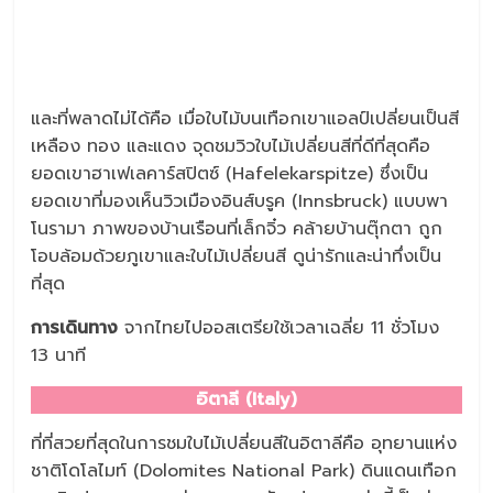
และที่พลาดไม่ได้คือ เมื่อใบไม้บนเทือกเขาแอลป์เปลี่ยนเป็นสี
เหลือง ทอง และแดง จุดชมวิวใบไม้เปลี่ยนสีที่ดีที่สุดคือ
ยอดเขาฮาเฟเลคาร์สปิตซ์ (Hafelekarspitze) ซึ่งเป็น
ยอดเขาที่มองเห็นวิวเมืองอินส์บรูค (Innsbruck) แบบพา
โนรามา ภาพของบ้านเรือนที่เล็กจิ๋ว คล้ายบ้านตุ๊กตา ถูก
โอบล้อมด้วยภูเขาและใบไม้เปลี่ยนสี ดูน่ารักและน่าทึ่งเป็น
ที่สุด
การเดินทาง
จากไทยไปออสเตรียใช้เวลาเฉลี่ย 11 ชั่วโมง
13 นาที
อิตาลี (Italy)
ที่ที่สวยที่สุดในการชมใบไม้เปลี่ยนสีในอิตาลีคือ อุทยานแห่ง
ชาติโดโลไมท์ (Dolomites National Park) ดินแดนเทือก