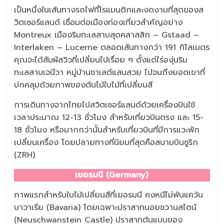
เป็นหนึ่งในเส้นทางรถไฟที่โรแมนติกและงดงามที่สุดของส
วิตเซอร์แลนด์ เชื่อมต่อเมืองท่องเที่ยวสำคัญอย่าง
Montreux เมืองริมทะเลสาบสุดคลาสสิก – Gstaad –
Interlaken – Lucerne ตลอดเส้นทางกว่า 191 กิโลเมตร
คุณจะได้สัมผัสวิวที่เปลี่ยนไปเรื่อย ๆ ตั้งแต่ไร่องุ่นริม
ทะเลสาบเจนีวา หมู่บ้านชาเลต์แสนสวย ไปจนถึงยอดเขาที่
ปกคลุมด้วยภาพของต้นไม้ใบไม้ที่เปลี่ยนสี
การเดินทางจากไทยไปสวิตเซอร์แลนด์ด้วยเครื่องบินใช้
เวลาประมาณ 12-13 ชั่วโมง สำหรับเที่ยวบินตรง และ 15-
18 ชั่วโมง หรือมากกว่านั้นสำหรับเที่ยวบินที่มีการแวะพัก
เปลี่ยนเครื่อง โดยปลายทางที่นิยมที่สุดคือสนามบินซูริก
(ZRH)
เยอรมนี (Germany)
ภาพแรกสำหรับใบไม้เปลี่ยนสีที่เยอรมนี คงหนีไม่พ้นแคว้น
บาวาเรีย (Bavaria) โดยเฉพาะปราสาทนอยชวานสไตน์
(Neuschwanstein Castle) ปราสาทต้นแบบของ