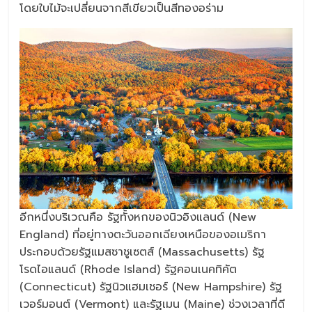
โดยใบไม้จะเปลี่ยนจากสีเขียวเป็นสีทองอร่าม
อีกหนึ่งบริเวณคือ รัฐทั้งหกของนิวอิงแลนด์ (New
England) ที่อยู่ทางตะวันออกเฉียงเหนือของอเมริกา
ประกอบด้วยรัฐแมสซาชูเซตส์ (Massachusetts) รัฐ
โรดไอแลนด์ (Rhode Island) รัฐคอนเนคทิคัต
(Connecticut) รัฐนิวแฮมเชอร์ (New Hampshire) รัฐ
เวอร์มอนต์ (Vermont) และรัฐเมน (Maine) ช่วงเวลาที่ดี