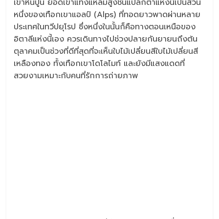
เขาหินปูน ยอดเขาแท่งแหลมสูงชันแปลกตาแห่งนี้เป็นส่วน
หนึ่งของเทือกเขาแอลป์ (Alps) ที่ทอดยาวพาดผ่านหลาย
ประเทศในทวีปยุโรป ซึ่งหนึ่งในนั้นก็คือทางตอนเหนือของ
อิตาลีแห่งนี้เอง ควรเดินทางไปช่วงปลายกันยายนถึงต้น
ตุลาคมเป็นช่วงที่ดีที่สุดที่จะเห็นใบไม้เปลี่ยนสีใบไม้เปลี่ยนสี
เหลืองทอง ทั้งเทือกเขาโดโลไมท์ และยังมีแสงแดดที่
สวยงามเหมาะกับคนที่รักการถ่ายภาพ