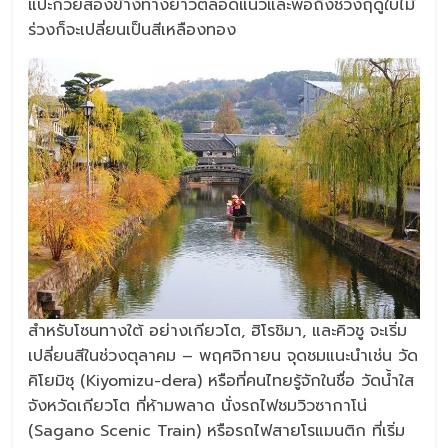
แปะก๊วยสองข้างทางยาวตลอดแนวและพอถึงช่วงฤดูใบไม้
ร่วงก็จะเปลี่ยนเป็นสีเหลืองทอง
สำหรับโซนทางใต้ อย่างเกียวโต, ฮิโรชิมา, และคิวชู จะเริ่ม
เปลี่ยนสีในช่วงตุลาคม – พฤศจิกายน จุดชมแนะนำเช่น วัด
คิโยมิซุ (Kiyomizu-dera) หรือที่คนไทยรู้จักในชื่อ วัดน้ำใส
จังหวัดเกียวโต ที่ห้ามพลาด นั่งรถไฟชมวิวซากาโน่
(Sagano Scenic Train) หรือรถไฟสายโรแมนติก ที่เริ่ม