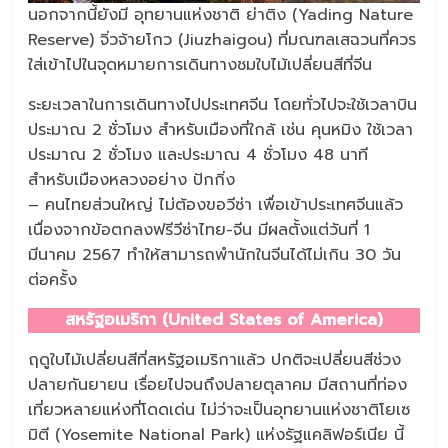
นอกจากนี้ยังมี อุทยานแห่งชาติ ย่าติง (Yading Nature
Reserve) จิ่วจ้ายโกว (Jiuzhaigou) ที่มณฑลเสฉวนที่ควร
ใส่เข้าไปในจุดหมายการเดินทางชมใบไม้เปลี่ยนสีที่จีน
ระยะเวลาในการเดินทางไปประเทศจีน โดยทั่วไปจะใช้เวลาบิน
ประมาณ 2 ชั่วโมง สำหรับเมืองที่ใกล้ เช่น คุนหมิง ใช้เวลา
ประมาณ 2 ชั่วโมง และประมาณ 4 ชั่วโมง 48 นาที
สำหรับเมืองหลวงอย่าง ปักกิ่ง
– คนไทยส่วนใหญ่ ไม่ต้องขอวีซ่า เพื่อเข้าประเทศจีนแล้ว
เนื่องจากข้อตกลงฟรีวีซ่าไทย-จีน มีผลตั้งแต่วันที่ 1
มีนาคม 2567 ทำให้สามารถพำนักในจีนได้ไม่เกิน 30 วัน
ต่อครั้ง
สหรัฐอเมริกา (United States of America)
ฤดูใบไม้เปลี่ยนสีที่สหรัฐอเมริกาแล้ว ปกติจะเปลี่ยนสีช่วง
ปลายกันยายน เรื่อยไปจนถึงปลายตุลาคม มีสถานที่ท่อง
เที่ยวหลายแห่งที่โดดเด่น ไม่ว่าจะเป็นอุทยานแห่งชาติโยเซ
มิตี (Yosemite National Park) แห่งรัฐแคลิฟอร์เนีย นี้