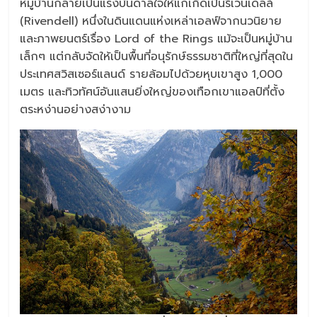
หมู่บ้านกลายเป็นแรงบันดาลใจให้แก่เกิดเป็นริเวนเดลล์
(Rivendell) หนึ่งในดินแดนแห่งเหล่าเอลฟ์จากนวนิยาย
และภาพยนตร์เรื่อง Lord of the Rings แม้จะเป็นหมู่บ้าน
เล็กๆ แต่กลับจัดให้เป็นพื้นที่อนุรักษ์ธรรมชาติที่ใหญ่ที่สุดใน
ประเทศสวิสเซอร์แลนด์ รายล้อมไปด้วยหุบเขาสูง 1,000
เมตร และทิวทัศน์อันแสนยิ่งใหญ่ของเทือกเขาแอลป์ที่ตั้ง
ตระหง่านอย่างสง่างาม