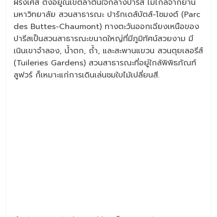
ฝรั่งเศส ตั้งอยู่ในเขตลาตินใจกลางปารีส ไม่ไกลจากย่าน
มหาวิทยาลัย สวนสาธารณะ ปาร์กเดส์บัตส์-โชมงต์ (Parc
des Buttes-Chaumont) ทางตะวันออกเฉียงเหนือของ
ปารีสเป็นสวนสาธารณะขนาดใหญ่ที่มีภูมิทัศน์สวยงาม มี
เนินเขาจำลอง, น้ำตก, ถ้ำ, และสะพานแขวน สวนตุยเลอรีส์
(Tuileries Gardens) สวนสาธารณะที่อยู่ใกล้พิพิธภัณฑ์
ลูฟวร์ ก็เหมาะแก่การเดินเล่นชมใบไม้เปลี่ยนสี.