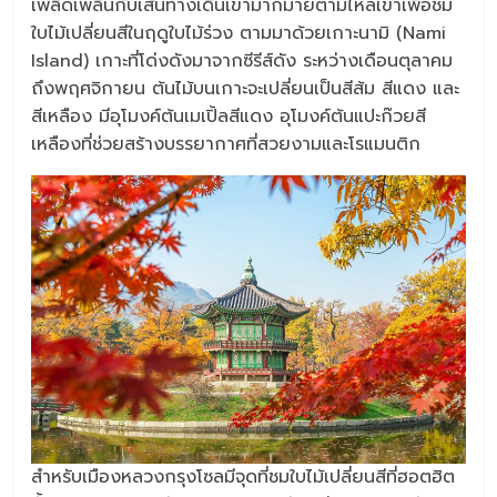
เพลิดเพลินกับเส้นทางเดินเขามากมายตามไหล่เขาเพื่อชม
ใบไม้เปลี่ยนสีในฤดูใบไม้ร่วง ตามมาด้วยเกาะนามิ (Nami
Island) เกาะที่โด่งดังมาจากซีรีส์ดัง ระหว่างเดือนตุลาคม
ถึงพฤศจิกายน ต้นไม้บนเกาะจะเปลี่ยนเป็นสีส้ม สีแดง และ
สีเหลือง มีอุโมงค์ต้นเมเปิ้ลสีแดง อุโมงค์ต้นแปะก๊วยสี
เหลืองที่ช่วยสร้างบรรยากาศที่สวยงามและโรแมนติก
สำหรับเมืองหลวงกรุงโซลมีจุดที่ชมใบไม้เปลี่ยนสีที่ฮอตฮิต