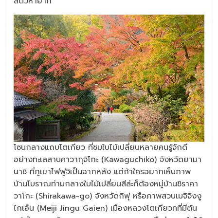
สัตว์หายาก
โซนกลางแถบโตเกียว ที่ชมใบไม้เปลี่ยนหลายคนรู้จักดี
อย่างทะเลสาบคาวากุจิโกะ (Kawaguchiko) จังหวัดยามา
นาชิ ที่ภูเขาไฟฟูจิเป็นฉากหลัง แต่ถ้าใครอยากเห็นภาพ
บ้านโบราณท่ามกลางใบไม้เปลี่ยนสีล่ะก็ต้องหมู่บ้านชิราคา
วาโกะ (Shirakawa-go) จังหวัดกิฟุ หรือภาพสวนเมจิจิงงู
ไกเอ็น (Meiji Jingu Gaien) เมืองหลวงโตเกียวทที่มีต้น