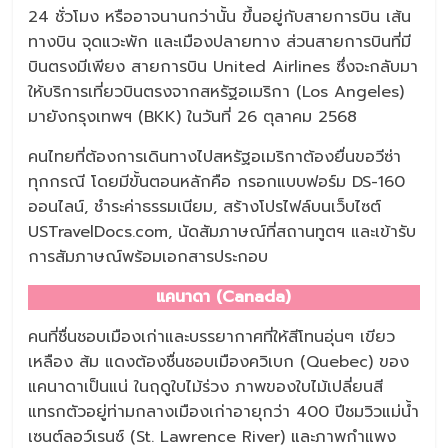
24 ชั่วโมง หรืออาจนานกว่านั้น ขึ้นอยู่กับสายการบิน เส้น
ทางบิน จุดแวะพัก และเมืองปลายทาง ส่วนสายการบินที่มี
บินตรงมีเพียง สายการบิน United Airlines ซึ่งจะกลับมา
ให้บริการเที่ยวบินตรงจากสหรัฐอเมริกา (Los Angeles)
มายังกรุงเทพฯ (BKK) ในวันที่ 26 ตุลาคม 2568
คนไทยที่ต้องการเดินทางไปสหรัฐอเมริกาต้องยื่นขอวีซ่า
ทุกกรณี โดยมีขั้นตอนหลักคือ กรอกแบบฟอร์ม DS-160
ออนไลน์, ชำระค่าธรรมเนียม, สร้างโปรไฟล์บนเว็บไซต์
USTravelDocs.com, นัดสัมภาษณ์ที่สถานทูตฯ และเข้ารับ
การสัมภาษณ์พร้อมเอกสารประกอบ
แคนาดา (Canada)
คนที่ชื่นชอบเมืองเก่าและบรรยากาศที่ให้สีโทนอุ่นๆ เขียว
เหลือง ส้ม แดงต้องชื่นชอบเมืองควิเบก (Quebec) ของ
แคนาดาเป็นแน่ ในฤดูใบไม้ร่วง ภาพของใบไม้เปลี่ยนสี
แทรกตัวอยู่ท่ามกลางเมืองเก่าอายุกว่า 400 ปีชมวิวแม่น้ำ
เซนต์ลอว์เรนซ์ (St. Lawrence River) และภาพกำแพง