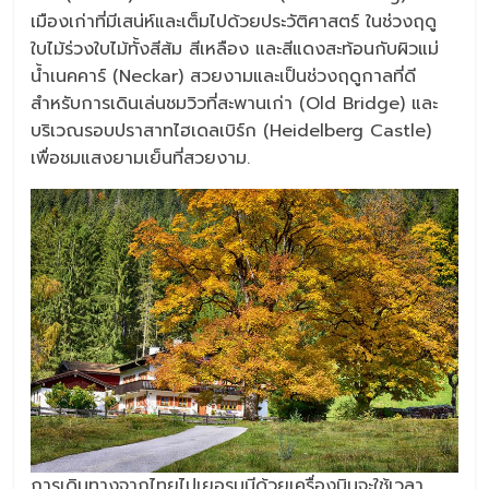
เมืองเก่าที่มีเสน่ห์และเต็มไปด้วยประวัติศาสตร์ ในช่วงฤดู
ใบไม้ร่วงใบไม้ทั้งสีส้ม สีเหลือง และสีแดงสะท้อนกับผิวแม่
น้ำเนคคาร์ (Neckar) สวยงามและเป็นช่วงฤดูกาลที่ดี
สำหรับการเดินเล่นชมวิวที่สะพานเก่า (Old Bridge) และ
บริเวณรอบปราสาทไฮเดลเบิร์ก (Heidelberg Castle)
เพื่อชมแสงยามเย็นที่สวยงาม.
การเดินทางจากไทยไปเยอรมนีด้วยเครื่องบินจะใช้เวลา