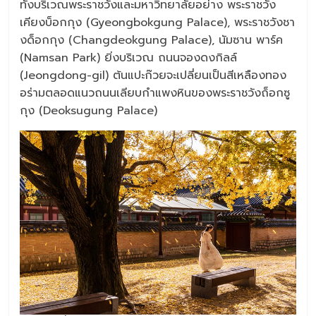
ทั้งบริเวณพระราชวังและมหาวิทยาลัยอย่าง พระราชวัง
เคียงบ็อกกุง (Gyeongbokgung Palace), พระราชวังชา
งด็อกกุง (Changdeokgung Palace), นัมซาน พาร์ค
(Namsan Park) ยิ่งบริเวณ ถนนจองดงกิลล์
(Jeongdong-gil) ต้นแปะก๊วยจะเปลี่ยนเป็นสีเหลืองทอง
อร่ามตลอดแนวถนนเลียบกำแพงหินของพระราชวังถ็อกซู
กุง (Deoksugung Palace)