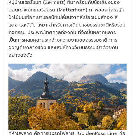
หมู่บ้านเซอร์แมท (Zermatt) ที่มาพร้อมกับชื่อเสียงของ
ยอดเขาแมทเทอร์ฮอร์น (Matterhorn) ภาพของทุ่งหญ้า
ป่าไม้บนเทือกเขาแอลป์ที่เปลี่ยนจากสีเขียวเป็นสีทอง สี
แดง และสีส้ม เหมาะสำหรับการเดินป่าชมธรรมชาติหรือร่วม
กิจกรรม ประเพณีเทศกาลท่องถิ่น ที่จัดขึ้นหลากหลาย
เป็นการผสมผสานระหว่างความงามของธรรมชาติ การ
ผจญภัยกลางแจ้ง และเสน่ห์ทางวัฒนธรรมเข้าด้วยกัน
อย่างลงตัว
ที่ห้ามพลาด คือการนั่งรถไฟสาย GoldenPass Line ถือ