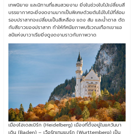
เทพนิยาย และนิทานที่แสนสวยงาม ยิ่งในช่วงใบไม้เปลี่ยนสี
บรรยากาศจะยิ่งงดงามมากเป็นพิเศษด้วยต้นไม้ใบไม้ที่ล้อม
รอบปราสาทจะเปลี่ยนเป็นสีเหลือง แดง ส้ม และน้ำตาล ตัด
กับสีขาวของปราสาท ทำให้ทัศนียภาพบริเวณเทือกเขาแอ
ลป์แห่งบาวาเรียยิ่งดูงดงามราวกับภาพวาด
เมืองไฮเดลเบิร์ก (Heidelberg) เมืองที่ตั้งอยู่ในแคว้นบา
เดิน (Baden) – เวือร์ทเทมแบร์ก (Wurttemberg) เป็น