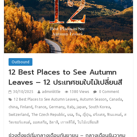
Outbound
12 Best Places to See Autumn
Leaves – 12 ประเทศชมใบไม้เปลี่ยนสี
30/10/2025
adminlittle
1380 Views
0 Comment
,
,
,
12 Best Places to See Autumn Leaves
Autumn Season
Canada
,
,
,
,
,
,
,
china
Finland
France
Germany
Italy
japan
South Korea
,
,
,
,
,
,
,
Switzerland
The Czech Republic
usa
จีน
ญี่ปุ่น
ฝรั่งเศส
ฟินแลนด์
ส
,
,
,
,
วิตเซอร์แลนด์
ออสเตรีย
อิตาลี
เกาหลีใต้
ใบไม้เปลี่ยนสี
ช่วงตั้งแต่เริ่มกลางเดือนกันยายน – กลางเดือนธันวาคม