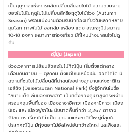
เป็นฤดูกาลแห่งการผลัดเปลี่ยนสีของใบไม้ ความสวยงาม
ของใบไม้ในฤดูใบไม้เปลี่ยนสีหรือฤดูใบไม้ร่วง (Autumn
Season) พร้อมเบ่งบานต้อนรับนักท่องเที่ยวในหลากหลาย
มุมโลก ภาพใบไม้ ออกส้ม เหลือง แดง อุณหภูมิประมาณ
10-18 องศา เหมาะการท่องเที่ยว มีที่ไหนบ้างน่าสนใจไปดู
กัน
ญี่ปุ่น (Japan)
ช่วงเวลาการเปลี่ยนสีของใบไม้ที่ญี่ปุ่น เริ่มตั้งแต่กลาง
เดือนกันยายน – ตุลาคม ตั้งแต่โซนเหนือเช่น ฮอกไกโด มี
สถานที่ชมใบไม้เปลี่ยนสีที่น่าสนใจอย่างอุทยานแห่งชาติได
เซสึซัง (Daisetsuzan National Park) ซึ่งรู้จักกันในชื่อ
“สนามเด็กเล่นของเทพเจ้า” เป็นที่ตั้งของภูเขาสูงตระหง่าน
ครอบคลุมพื้นที่ของ เมืองอาซาฮิคาวะ เมืองคามิคาวะ เมือง
บิเอะ และ เมืองฟูราโนะ มีขนาดพื้นที่กว่า 2,267 ตาราง
กิโลเมตร เรียกได้ว่าเป็น อุทยานแห่งชาติที่ใหญ่ที่สุดใน
ประเทศญี่ปุ่น มีทุ่งดอกไม้อัลไพน์อันกว้างใหญ่ และพืชและ