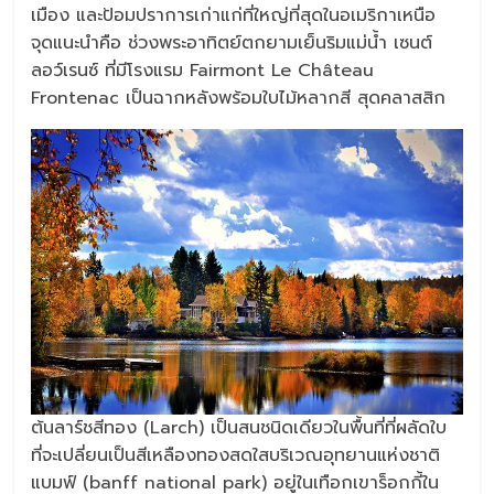
เมือง และป้อมปราการเก่าแก่ที่ใหญ่ที่สุดในอเมริกาเหนือ
จุดแนะนำคือ ช่วงพระอาทิตย์ตกยามเย็นริมแม่น้ำ เซนต์
ลอว์เรนซ์ ที่มีโรงแรม Fairmont Le Château
Frontenac เป็นฉากหลังพร้อมใบไม้หลากสี สุดคลาสสิก
ต้นลาร์ชสีทอง (Larch) เป็นสนชนิดเดียวในพื้นที่ที่ผลัดใบ
ที่จะเปลี่ยนเป็นสีเหลืองทองสดใสบริเวณอุทยานแห่งชาติ
แบมฟ์ (banff national park) อยู่ในเทือกเขาร็อกกี้ใน