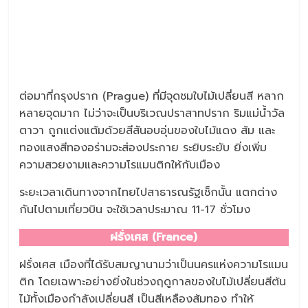
ต่อมาที่กรุงปราก (Prague) ที่มีจุดชมใบไม้เปลี่ยนสี หลาก
หลายจุดมาก ไม่ว่าจะเป็นบริเวณปราสาทปราก ริมแม่น้ำวัล
ตาวา ถูกแต่งแต้มด้วยสีสันอบอุ่นของใบไม้แดง ส้ม และ
ทองแสงสีทองอร่ามจะส่องประกาย ระยิบระยับ ยิ่งเพิ่ม
ความสวยงามและความโรแมนติกให้กับเมือง
ระยะเวลาเดินทางจากไทยไปสาธารณรัฐเช็กนั้น แตกต่าง
กันไปตามเที่ยวบิน จะใช้เวลาประมาณ 11-17 ชั่วโมง
ฝรั่งเศส (France)
ฝรั่งเศส เมืองที่ได้รับสมญานามว่าเป็นนครแห่งความโรแมน
ติก โดยเฉพาะอย่างยิ่งในช่วงฤดูกาลของใบไม้เปลี่ยนสีต้น
ไม้ทั้งเมืองกำลังเปลี่ยนสี เป็นสีเหลืองส้มทอง ทำให้