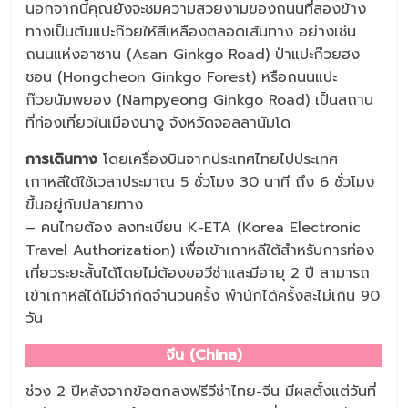
นอกจากนี้คุณยังจะชมความสวยงามของถนนที่สองข้าง
ทางเป็นต้นแปะก๊วยให้สีเหลืองตลอดเส้นทาง อย่างเช่น
ถนนแห่งอาซาน (Asan Ginkgo Road) ป่าแปะก๊วยฮง
ชอน (Hongcheon Ginkgo Forest) หรือถนนแปะ
ก๊วยนัมพยอง (Nampyeong Ginkgo Road) เป็นสถาน
ที่ท่องเที่ยวในเมืองนาจู จังหวัดจอลลานัมโด
การเดินทาง
โดยเครื่องบินจากประเทศไทยไปประเทศ
เกาหลีใต้ใช้เวลาประมาณ 5 ชั่วโมง 30 นาที ถึง 6 ชั่วโมง
ขึ้นอยู่กับปลายทาง
– คนไทยต้อง ลงทะเบียน K-ETA (Korea Electronic
Travel Authorization) เพื่อเข้าเกาหลีใต้สำหรับการท่อง
เที่ยวระยะสั้นได้โดยไม่ต้องขอวีซ่าและมีอายุ 2 ปี สามารถ
เข้าเกาหลีได้ไม่จำกัดจำนวนครั้ง พำนักได้ครั้งละไม่เกิน 90
วัน
จีน (China)
ช่วง 2 ปีหลังจากข้อตกลงฟรีวีซ่าไทย-จีน มีผลตั้งแต่วันที่