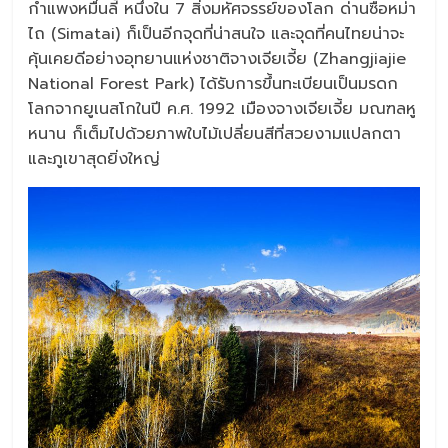
กำแพงหมื่นลี้ หนึ่งใน 7 สิ่งมหัศจรรย์ของโลก ด่านซือหม่า
ไถ (Simatai) ก็เป็นอีกจุดที่น่าสนใจ และจุดที่คนไทยน่าจะ
คุ้นเคยดีอย่างอุทยานแห่งชาติจางเจียเจี้ย (Zhangjiajie
National Forest Park) ได้รับการขึ้นทะเบียนเป็นมรดก
โลกจากยูเนสโกในปี ค.ศ. 1992 เมืองจางเจียเจี้ย มณฑลหู
หนาน ก็เต็มไปด้วยภาพใบไม้เปลี่ยนสีที่สวยงามแปลกตา
และภูเขาสุดยิ่งใหญ่