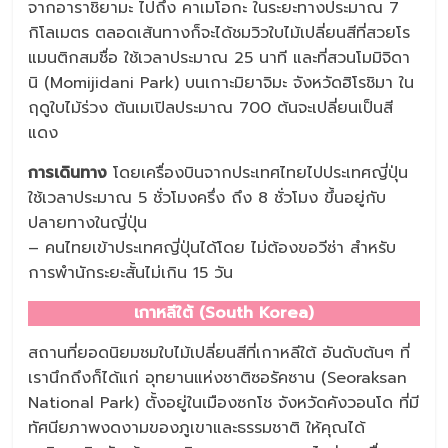
จากอาราชิยามะ ไปถึง คาเมโอกะ ในระยะทางประมาณ 7
กิโลเมตร ตลอดเส้นทางก็จะได้ชมวิวใบไม้เปลี่ยนสีที่สวยโร
แมนติกสมชื่อ ใช้เวลาประมาณ 25 นาที และที่สวนโมมิจิดา
นิ (Momijidani Park) บนเกาะมิยาจิมะ จังหวัดฮิโรชิมา ใน
ฤดูใบไม้ร่วง ต้นเมเปิลประมาณ 700 ต้นจะเปลี่ยนเป็นสี
แดง
การเดินทาง
โดยเครื่องบินจากประเทศไทยไปประเทศญี่ปุ่น
ใช้เวลาประมาณ 5 ชั่วโมงครึ่ง ถึง 8 ชั่วโมง ขึ้นอยู่กับ
ปลายทางในญี่ปุ่น
– คนไทยเข้าประเทศญี่ปุ่นได้โดย ไม่ต้องขอวีซ่า สำหรับ
การพำนักระยะสั้นไม่เกิน 15 วัน
เกาหลีใต้ (South Korea)
สถานที่ยอดนิยมชมใบไม้เปลี่ยนสีที่เกาหลีใต้ อันดับต้นๆ ที่
เรานึกถึงก็ได้แก่ อุทยานแห่งชาติซอรัคซาน (Seoraksan
National Park) ตั้งอยู่ในเมืองซกโช จังหวัดคังวอนโด ที่มี
ทัศนียภาพงดงามของภูเขาและธรรมชาติ ให้คุณได้