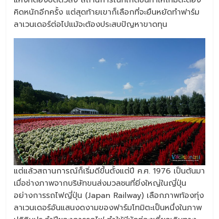
คิดหนักอีกครั้ง แต่สุดท้ายเขาก็เลือกที่จะยืนหยัดทำฟาร์ม
ลาเวนเดอร์ต่อไปแม้จะต้องประสบปัญหาขาดทุน
แต่แล้วสถานการณ์ก็เริ่มดีขึ้นตั้งแต่ปี ค.ศ. 1976 เป็นต้นมา
เมื่อช่างภาพจากบริษัทขนส่งมวลชนที่ยิ่งใหญ่ในญี่ปุ่น
อย่างการรถไฟญี่ปุ่น (Japan Railway) เลือกภาพท้องทุ่ง
ลาเวนเดอร์อันแสนงดงามของฟาร์มโทมิตะเป็นหนึ่งในภาพ