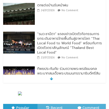
ตกแต่งบ้านรับหน้าฝน
24/07/2026
No Comment
“รมว.ซาบีดา” แถลงข่าวเปิดตัวกิจกรรมการ
ยกระดับอาหารไทยพื้นถิ่นสู่อาหารโลก “Thai
Local Food to World Food” พร้อมกับการ
เปิดตัวตราสัญลักษณ์ “Thailand Best
Local Food”
23/07/2026
No Comment
ทิพยประกันภัย ร่วมถวายพระพรชัยมงคล
พระบาทสมเด็จพระปรเมนทรรามาธิบดีศรีสิน
ทรมหาวชิราลงกรณ พระวชิรเกล้าเจ้าอยู่หัว
28/07/2026
No Comment
ทิพยประกันภัย ผนึกกำลัง ไปรษณีย์ไทย
ต่อยอดความร่วมมือกว่า 10 ปี สู่พันธมิตร
เชิงกลยุทธ์ ยกระดับบริการดิจิทัลและการเข้า
Popular
Recent
Comment