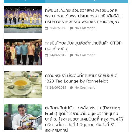
ถึงประกันภัยเพื่อประชาชน
28/07/2026
No Comment
ทิพยประกันภัย ร่วมถวายพระพรชัยมงคล
พระบาทสมเด็จพระปรเมนทรรามาธิบดีศรีสิน
ทรมหาวชิราลงกรณ พระวชิรเกล้าเจ้าอยู่หัว
28/07/2026
No Comment
การบินไทยสนับสนุนจัดจำหน่ายสินค้า OTOP
บนเครื่องบิน
24/06/2015
No Comment
ความหรูหรา มีระดับที่คุณสามารถสัมผัสได้
1823 Tea Lounge by Ronnefeldt
24/06/2015
No Comment
เพลิดเพลินไปกับ แดซลิ่ง ฟรุตส์ (Dazzling
Fruits) ชุดน้ำชายามบ่ายเมนูใหม่จากหนุมาน
บาร์ ณ โรงแรมสยามเคมปินสกี้ กรุงเทพฯ ให้
บริการตั้งแต่วันที่ 1 มิถุนายน ถึงวันที่ 31
สิงหาคมศกนี้