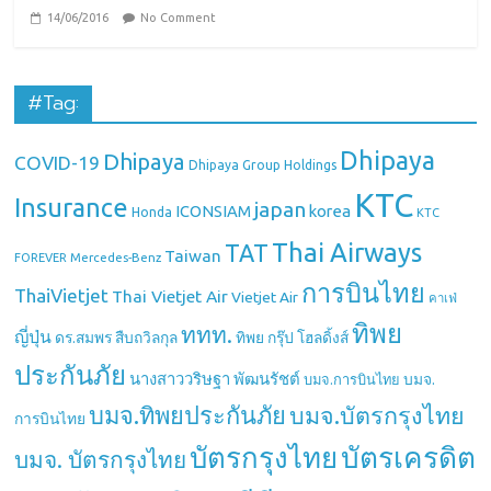
14/06/2016
No Comment
#Tag:
Dhipaya
Dhipaya
COVID-19
Dhipaya Group Holdings
KTC
Insurance
japan
ICONSIAM
korea
Honda
KTC
Thai Airways
TAT
Taiwan
Mercedes-Benz
FOREVER
การบินไทย
ThaiVietjet
Thai Vietjet Air
Vietjet Air
คาเฟ่
ทิพย
ททท.
ญี่ปุ่น
ดร.สมพร สืบถวิลกุล
ทิพย กรุ๊ป โฮลดิ้งส์
ประกันภัย
นางสาววริษฐา พัฒนรัชต์
บมจ.
บมจ.การบินไทย
บมจ.ทิพยประกันภัย
บมจ.บัตรกรุงไทย
การบินไทย
บัตรกรุงไทย
บัตรเครดิต
บมจ. บัตรกรุงไทย