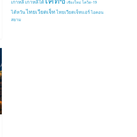
เคทีซี
เกาหลี
เกาหลีใต้
เชียงใหม่
โควิด-19
ไทยเวียตเจ็ท
ไต้หวัน
ไทยเวียตเจ็ทแอร์
ไอคอน
สยาม