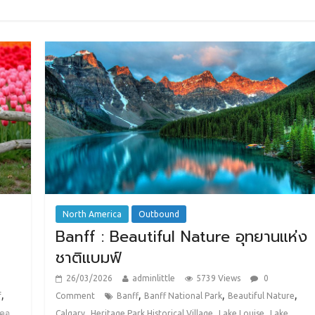
North America
Outbound
Banff : Beautiful Nature อุทยานแห่ง
ชาติแบมฟ์
26/03/2026
adminlittle
5739 Views
0
,
,
,
,
f
Comment
Banff
Banff National Park
Beautiful Nature
,
,
,
เคอ
Calgary
Heritage Park Historical Village
Lake Louise
Lake