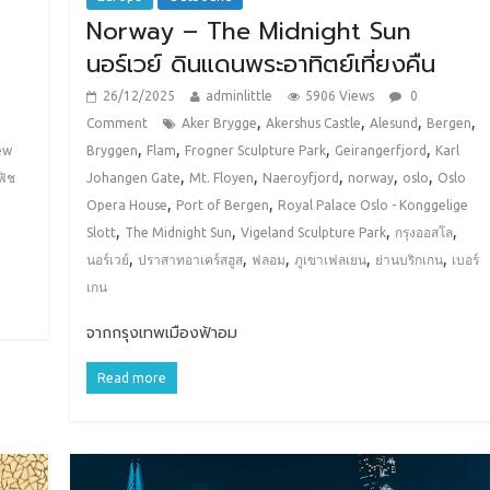
Norway – The Midnight Sun
นอร์เวย์ ดินแดนพระอาทิตย์เที่ยงคืน
26/12/2025
adminlittle
5906 Views
0
,
,
,
,
Comment
Aker Brygge
Akershus Castle
Alesund
Bergen
,
,
,
,
ew
Bryggen
Flam
Frogner Sculpture Park
Geirangerfjord
Karl
,
,
,
,
,
ฟิช
Johangen Gate
Mt. Floyen
Naeroyfjord
norway
oslo
Oslo
,
,
Opera House
Port of Bergen
Royal Palace Oslo - Konggelige
,
,
,
,
Slott
The Midnight Sun
Vigeland Sculpture Park
กรุงออสโล
,
,
,
,
,
นอร์เวย์
ปราสาทอาเคร์สฮูส
ฟลอม
ภูเขาเฟลเยน
ย่านบริกเกน
เบอร์
เกน
จากกรุงเทพเมืองฟ้าอม
Read more