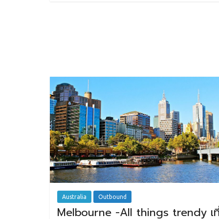
Australia
Outbound
Melbourne -All things trendy เที