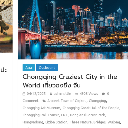
ลปะ
Asia
Outbound
Chongqing Craziest City in the
World เที่ยวฉงชิ่ง จีน
04/12/2025
adminlittle
4908 Views
0
,
,
Comment
Ancient Town of Ciqikou
Chongqing
,
,
Chongqing Art Museum
Chongqing Great Hall of the People
,
,
,
Chongqing Rail Transit
CRT
Hong’ensi Forest Park
,
,
,
,
Hongyadong
Liziba Station
Three Natural Bridges
Wulong