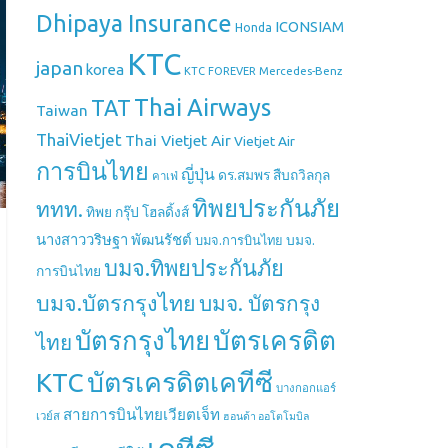
Dhipaya Insurance
ICONSIAM
Honda
KTC
japan
korea
Mercedes-Benz
KTC FOREVER
Thai Airways
TAT
Taiwan
ThaiVietjet
Thai Vietjet Air
Vietjet Air
การบินไทย
ญี่ปุ่น
ดร.สมพร สืบถวิลกุล
คาเฟ่
ทิพยประกันภัย
ททท.
ทิพย กรุ๊ป โฮลดิ้งส์
นางสาววริษฐา พัฒนรัชต์
บมจ.
บมจ.การบินไทย
บมจ.ทิพยประกันภัย
การบินไทย
บมจ.บัตรกรุงไทย
บมจ. บัตรกรุง
บัตรกรุงไทย
บัตรเครดิต
ไทย
บัตรเครดิตเคทีซี
KTC
บางกอกแอร์
สายการบินไทยเวียตเจ็ท
เวย์ส
ฮอนด้า ออโตโมบิล