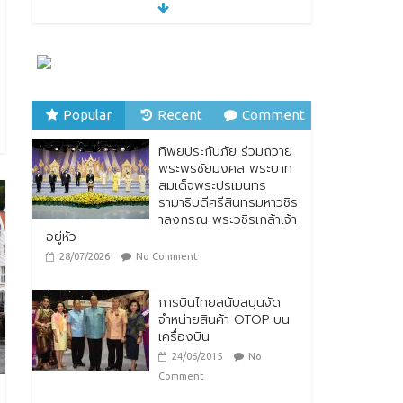
ทิพยประกันภัย ร่วมถวาย
พระพรชัยมงคล พระบาท
สมเด็จพระปรเมนทร
รามาธิบดีศรีสินทรมหาวชิร
าลงกรณ พระวชิรเกล้าเจ้า
อยู่หัว
28/07/2026
No Comment
Popular
Recent
Comment
ทิพยประกันภัย ผนึกกำลัง
ทิพยประกันภัย ร่วมถวาย
ไปรษณีย์ไทย ต่อยอด
พระพรชัยมงคล พระบาท
ความร่วมมือกว่า 10 ปี สู่
สมเด็จพระปรเมนทร
พันธมิตรเชิงกลยุทธ์ ยก
รามาธิบดีศรีสินทรมหาวชิร
ระดับบริการดิจิทัลและการ
าลงกรณ พระวชิรเกล้าเจ้า
เข้าถึงประกันภัยเพื่อ
อยู่หัว
ประชาชน
28/07/2026
No Comment
28/07/2026
No Comment
การบินไทยสนับสนุนจัด
จำหน่ายสินค้า OTOP บน
เครื่องบิน
24/06/2015
No
Comment