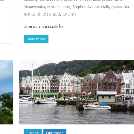
,
,
,
Minnewanka
Moraine Lake
Stephen Avenue Walk
อุทยานแห่ง
,
,
ชาติแบมฟ์
เมืองแบมฟ์
แคนาดา
ประเทศแคนาดาจะมีทั้ง
Read more
Europe
Outbound