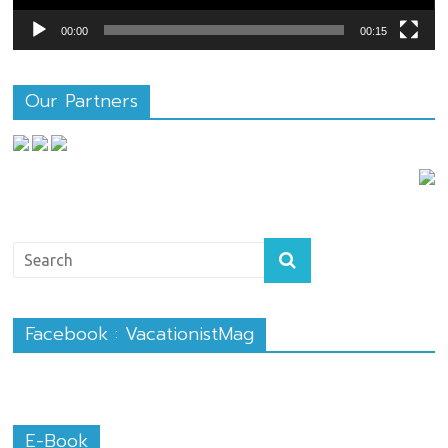
00:00
00:15
Our Partners
Facebook : VacationistMag
E-Book