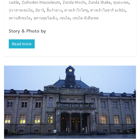
,
,
,
,
,
castle
Zuihoden Mausoleum
Zunda Mochi
Zunda Shake
ซุนดะเชค
,
,
,
,
,
ปราสาทเซนได
มิยางิ
ลิ้นวัวย่าง
ศาลเจ้าโกโคขุ
ศาลเจ้าโอซากิ ฮะจิมัง
,
,
,
สถานทีเซนได
สุสานซุยโฮเด็ง
เซนได
เซนได มีเดียเทค
Story & Photo by
Read more