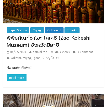
JapanStation
Miyagi
Outbound
Tohoku
พิพิธภัณฑ์ซาโอะ โคเคชิ (Zao Kokeshi
Museum) จังหวัดมิยางิ
06/07/2020
adminlittle
9894 Views
0 Comment
,
,
,
,
kokeshi
Miyagi
ตูีกตา
มิยางิ
โคเคชิ
ที่พิพิธภัณฑ์แห่งนี้
Read more