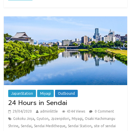
JapanStation
Miyagi
Outbound
24 Hours in Sendai
29/04/2020
adminlittle
4344 Views
0 Comment
,
,
,
,
Gokoku Jinja
Gyuton
Jpzenjidori
Miyagi
Osaki Hachimangu
,
,
,
,
Shrine
Sendai
Sendai Meditheque
Sendai Station
site of sendai