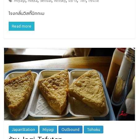
,
,
,
,
,
,
Miyagi
Nikka
Sendai
Whisky
มิยางิ
วิสกี้
เซนได
โรงกลั่นวิสกี้นิกกะม
Read more
JapanStation
Miyagi
Outbound
Tohoku