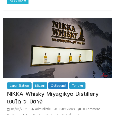
Read more
JapanStation
Miyagi
Outbound
Tohoku
NIKKA Whisky Miyagikyo Distillery
เซนได จ. มิยางิ
06/03/2021
adminlittle
5509 Views
0 Comment