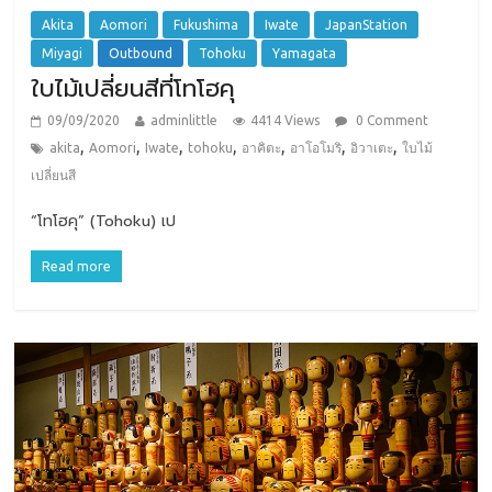
Akita
Aomori
Fukushima
Iwate
JapanStation
Miyagi
Outbound
Tohoku
Yamagata
ใบไม้เปลี่ยนสีที่โทโฮคุ
09/09/2020
adminlittle
4414 Views
0 Comment
,
,
,
,
,
,
,
akita
Aomori
Iwate
tohoku
อาคิตะ
อาโอโมริ
อิวาเตะ
ใบไม้
เปลี่ยนสี
“โทโฮคุ” (Tohoku) เป
Read more