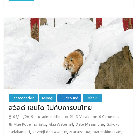
JapanStation
Miyagi
Outbound
Tohoku
สวัสดี เซนได ไปกับการบินไทย
05/11/2019
adminlittle
2113 Views
0 Comment
,
,
,
,
Akiu Kogei no Sato
Akiu Waterfall
Date Masamune
Gokoku
,
,
,
,
hadakamairi
Jozenji-dori Avenue
Matsushima
Matsushima Bay