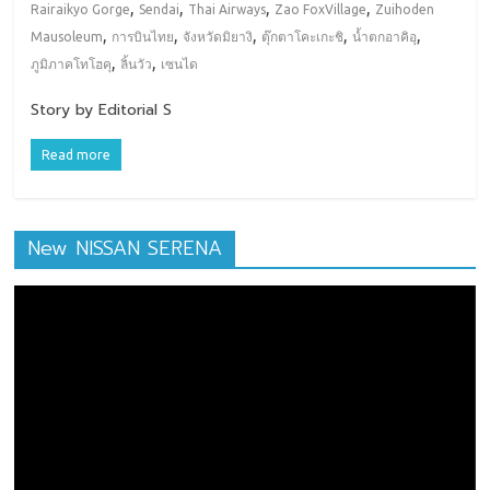
,
,
,
,
Rairaikyo Gorge
Sendai
Thai Airways
Zao FoxVillage
Zuihoden
,
,
,
,
,
Mausoleum
การบินไทย
จังหวัดมิยางิ
ตุ๊กตาโคะเกะชิ
น้ำตกอาคิอุ
,
,
ภูมิภาคโทโฮคุ
ลิ้นวัว
เซนได
Story by Editorial S
Read more
New NISSAN SERENA
ตัว
เล่น
ไฟล์
วิดีโอ