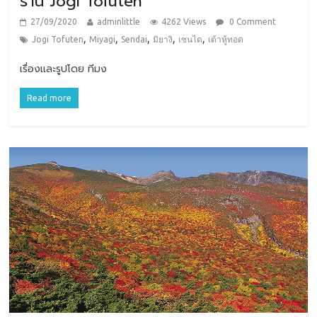
ร้าน Jogi Tofuten
27/09/2020
adminlittle
4262 Views
0 Comment
,
,
,
,
,
Jogi Tofuten
Miyagi
Sendai
มิยางิ
เซนได
เต้าหู้ทอด
เรื่องและรูปโดย ทีมง
Read more