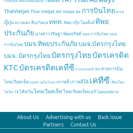
Taiwan
Mercedes-Benz
FOREVER
การบินไทย
ThaiVietjet
Thai Vietjet Air
Vietjet Air
คาเฟ่
ทิพย
ททท.
ญี่ปุ่น
ดร.สมพร สืบถวิลกุล
ทิพย กรุ๊ป โฮลดิ้งส์
ประกันภัย
นางสาววริษฐา พัฒนรัชต์
บมจ.
บมจ.การบินไทย
บมจ.ทิพยประกันภัย
บมจ.บัตรกรุงไทย
การบินไทย
บัตรกรุงไทย
บัตรเครดิต
บมจ. บัตรกรุงไทย
บัตรเครดิตเคทีซี
KTC
สายการบิน
บางกอกแอร์เวย์ส
เคทีซี
เกาหลี
เกาหลีใต้
ไทยเวียตเจ็ท
เชียงใหม่
ฮอนด้า ออโตโมบิล
ไทยเวียตเจ็ท
ไต้หวัน
ไทยเวียตเจ็ทแอร์
ไอคอนสยาม
โควิด-19
About Us
Advertising with us
Back issue
Partners
Contact Us