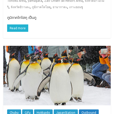
,
,
,
Tohoku Area
yamagata
Zao Onsen Ski Resort Area
จังหวัดอาโอโม
,
,
,
,
ริ
จังหวัดอิวาเตะ
ภูมิภาคโทโฮคุ
ยามากาตะ
เกาะฮอนชู
ภูมิภาคโทโฮคุ เป็นภู
Read more
Chubu
Gifu
Hokkaido
JapanStation
Outbound