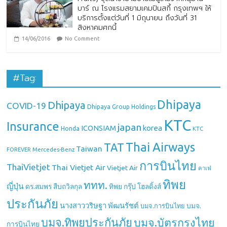
บาร์ ณ โรงแรมสยามเคมปินสกี้ กรุงเทพฯ ให้
บริการตั้งแต่วันที่ 1 มิถุนายน ถึงวันที่ 31
สิงหาคมศกนี้
14/06/2016
No Comment
#Tag:
Dhipaya
Dhipaya
COVID-19
Dhipaya Group Holdings
KTC
Insurance
japan
ICONSIAM
korea
Honda
KTC
Thai Airways
TAT
Taiwan
Mercedes-Benz
FOREVER
การบินไทย
ThaiVietjet
Thai Vietjet Air
Vietjet Air
คาเฟ่
ทิพย
ททท.
ญี่ปุ่น
ดร.สมพร สืบถวิลกุล
ทิพย กรุ๊ป โฮลดิ้งส์
ประกันภัย
นางสาววริษฐา พัฒนรัชต์
บมจ.
บมจ.การบินไทย
บมจ.ทิพยประกันภัย
บมจ.บัตรกรุงไทย
การบินไทย