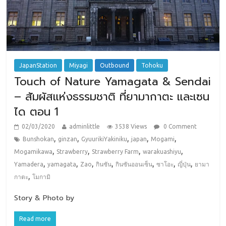
JapanStation
Miyagi
Outbound
Tohoku
Touch of Nature Yamagata & Sendai
– สัมผัสแห่งธรรมชาติ ที่ยามากาตะ และเซน
ได ตอน 1
02/03/2020
adminlittle
3538 Views
0 Comment
,
,
,
,
,
Bunshokan
ginzan
GyuurikiYakiniku
japan
Mogami
,
,
,
,
Mogamikawa
Strawberry
Strawberry Farm
warakuashiyu
,
,
,
,
,
,
,
Yamadera
yamagata
Zao
กินซัน
กินซันออนเซ็น
ซาโอะ
ญี่ปุ่น
ยามา
,
กาตะ
โมกามิ
Story & Photo by
Read more