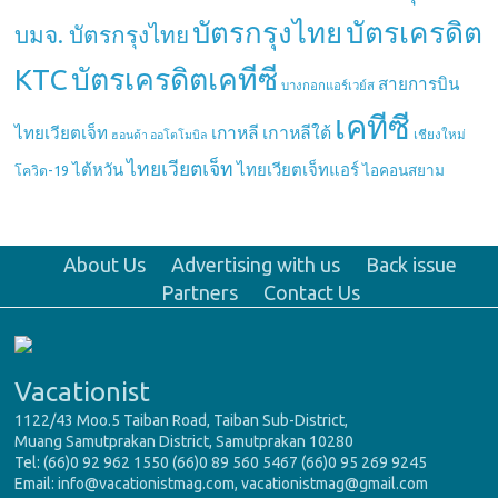
บัตรกรุงไทย
บัตรเครดิต
บมจ. บัตรกรุงไทย
บัตรเครดิตเคทีซี
KTC
สายการบิน
บางกอกแอร์เวย์ส
เคทีซี
เกาหลี
เกาหลีใต้
ไทยเวียตเจ็ท
เชียงใหม่
ฮอนด้า ออโตโมบิล
ไทยเวียตเจ็ท
ไต้หวัน
ไทยเวียตเจ็ทแอร์
ไอคอนสยาม
โควิด-19
About Us
Advertising with us
Back issue
Partners
Contact Us
Vacationist
1122/43 Moo.5 Taiban Road, Taiban Sub-District,
Muang Samutprakan District, Samutprakan 10280
Tel: (66)0 92 962 1550 (66)0 89 560 5467 (66)0 95 269 9245
Email: info@vacationistmag.com, vacationistmag@gmail.com