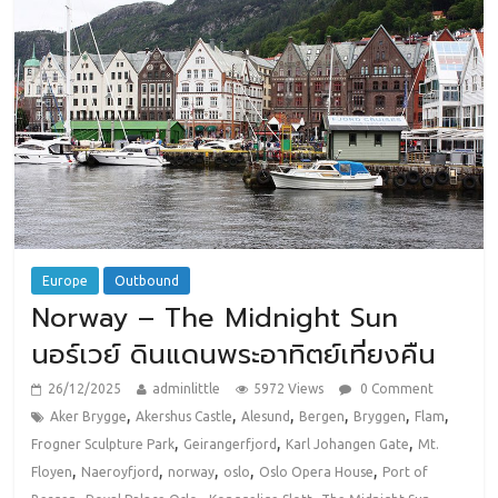
Europe
Outbound
Norway – The Midnight Sun
นอร์เวย์ ดินแดนพระอาทิตย์เที่ยงคืน
26/12/2025
adminlittle
5972 Views
0 Comment
,
,
,
,
,
,
Aker Brygge
Akershus Castle
Alesund
Bergen
Bryggen
Flam
,
,
,
Frogner Sculpture Park
Geirangerfjord
Karl Johangen Gate
Mt.
,
,
,
,
,
Floyen
Naeroyfjord
norway
oslo
Oslo Opera House
Port of