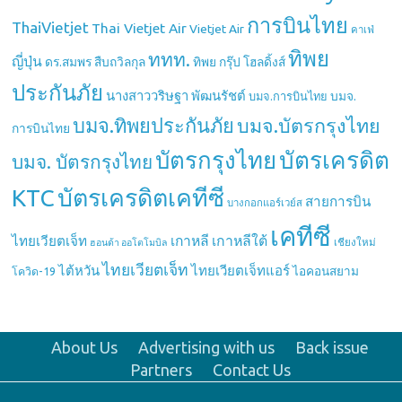
การบินไทย
ThaiVietjet
Thai Vietjet Air
Vietjet Air
คาเฟ่
ทิพย
ททท.
ญี่ปุ่น
ดร.สมพร สืบถวิลกุล
ทิพย กรุ๊ป โฮลดิ้งส์
ประกันภัย
นางสาววริษฐา พัฒนรัชต์
บมจ.
บมจ.การบินไทย
บมจ.ทิพยประกันภัย
บมจ.บัตรกรุงไทย
การบินไทย
บัตรกรุงไทย
บัตรเครดิต
บมจ. บัตรกรุงไทย
บัตรเครดิตเคทีซี
KTC
สายการบิน
บางกอกแอร์เวย์ส
เคทีซี
เกาหลี
เกาหลีใต้
ไทยเวียตเจ็ท
เชียงใหม่
ฮอนด้า ออโตโมบิล
ไทยเวียตเจ็ท
ไต้หวัน
ไทยเวียตเจ็ทแอร์
ไอคอนสยาม
โควิด-19
About Us
Advertising with us
Back issue
Partners
Contact Us