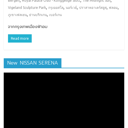
,
,
,
Bergen
Royal Palace Oslo - Konggelige Slott
The Midnight Sun
,
,
,
,
,
Vigeland Sculpture Park
กรุงออสโล
นอร์เวย์
ปราสาทอาเคร์สฮูส
ฟลอม
,
,
ภูเขาเฟลเยน
ย่านบริกเกน
เบอร์เกน
จากกรุงเทพเมืองฟ้าอม
Read more
New NISSAN SERENA
ตัว
เล่น
ไฟล์
วิดีโอ