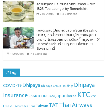
ความหรูหรา มีระดับที่คุณสามารถสัมผัสได้
1823 Tea Lounge by Ronnefeldt
24/06/2015
No Comment
เพลิดเพลินไปกับ แดซลิ่ง ฟรุตส์ (Dazzling
Fruits) ชุดน้ำชายามบ่ายเมนูใหม่จากหนุมาน
บาร์ ณ โรงแรมสยามเคมปินสกี้ กรุงเทพฯ ให้
บริการตั้งแต่วันที่ 1 มิถุนายน ถึงวันที่ 31
สิงหาคมศกนี้
14/06/2016
No Comment
#Tag:
Dhipaya
Dhipaya
COVID-19
Dhipaya Group Holdings
KTC
Insurance
japan
ICONSIAM
korea
Honda
KTC
Thai Airways
TAT
Taiwan
Mercedes-Benz
FOREVER