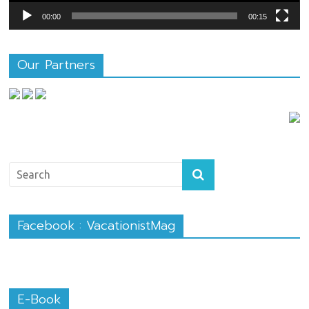
00:00
00:15
Our Partners
Facebook : VacationistMag
E-Book