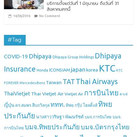
บริการตั้งแต่วันที่ 1 มิถุนายน ถึงวันที่ 31
สิงหาคมศกนี้
14/06/2016
No Comment
#Tag:
Dhipaya
Dhipaya
COVID-19
Dhipaya Group Holdings
KTC
Insurance
japan
ICONSIAM
korea
Honda
KTC
Thai Airways
TAT
Taiwan
Mercedes-Benz
FOREVER
การบินไทย
ThaiVietjet
Thai Vietjet Air
Vietjet Air
คาเฟ่
ทิพย
ททท.
ญี่ปุ่น
ดร.สมพร สืบถวิลกุล
ทิพย กรุ๊ป โฮลดิ้งส์
ประกันภัย
นางสาววริษฐา พัฒนรัชต์
บมจ.
บมจ.การบินไทย
บมจ.ทิพยประกันภัย
บมจ.บัตรกรุงไทย
การบินไทย