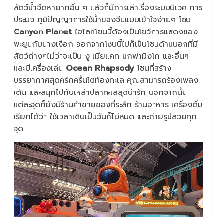
สัตว์น้ำจืดหายากอื่น ๆ แล้วก็มีการเล่าเรื่องระบบนิเวศ การ
ประมง ภูมิปัญญาการใช้น้ำของจีนแบบเข้าใจง่ายๆ โซน
Canyon Planet
ไฮไลท์โซนนี้ต้องเป็นโชว์การแสดงของ
พะยูนกับนางเงือก ออกจากโซนนี้ไปก็เป็นโซนด้านนอกที่มี
สัตว์ต่างๆไม่ว่าจะเป็น งู เมียแคท นกฟามิงโก และอื่นๆ
และมีเครื่องเล่น
Ocean Rhapsody
โซนที่สร้าง
บรรยากาศสุดครึกครื้นใต้ท้องทะเล คุณสามารถร้องเพลง
เต้น และสนุกไปกับเหล่าปลาทะเลสุดน่ารัก นอกจากนั้น
แต่ละจุดก็ยังมีร้านค้าขายของที่ระลึก ร้านอาหาร เครื่องดื่ม
เรียกได้ว่า ใช้เวลาเดินเป็นวันก็ไม่หมด และถ่ายรูปสวยทุก
จุด