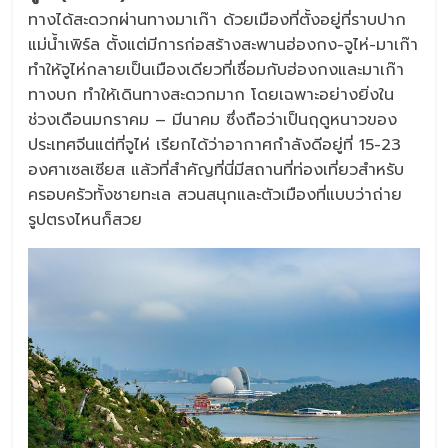
ทางได้สะดวกผ่านทางมาเก๊า ด้วยเมืองที่ตั้งอยู่ที่ราบปาก
แม่น้ำเพิร์ล ตั้งแต่มีการก่อสร้างสะพานฮ่องกง-จูไห่-มาเก๊า
ทำให้จูไห่กลายเป็นเมืองเดียวที่เชื่อมกับฮ่องกงและมาเก๊า
ทางบก ทำให้เดินทางสะดวกมาก โดยเฉพาะอย่างยิ่งใน
ช่วงเดือนมกราคม – มีนาคม ซึ่งถือว่าเป็นฤดูหนาวของ
ประเทศจีนแต่ที่จูไห่ เรียกได้ว่าอากาศกำลังดีอยู่ที่ 15-23
องศาเซลเซียส แล้วที่สำคัญที่นี่มีสถานที่ท่องเที่ยวสำหรับ
ครอบครัวทั้งชายทะเล สวนสนุกและตัวเมืองที่แบบว่าถ่าย
รูปตรงไหนก็สวย