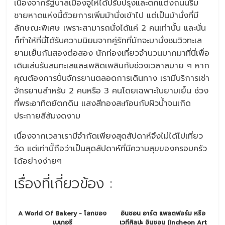
เนื่องจากรัฐบาลเมืองจูไห่ได้ปรับปรุงและตกแต่งถนนริม
ชายหาดแห่งนี้ด้วยการเพิ่มม้านั่งเข้าไป แต่เป็นม้านั่งที่มี
ลักษณะพิเศษ เพราะสามารถนั่งได้แค่ 2 คนเท่านั้น และนั่น
ก็ทำให้ที่นี่ได้รับความนิยมจากคู่รักที่มักจะมานั่งชมวิวทะเล
ยามเย็นกันสองต่อสอง นักท่องเที่ยวจำนวนมากมาที่นี่เพื่อ
เดินเล่นรับลมทะเลและเพลิดเพลินกับช่วงเวลาสบาย ๆ หาก
คุณต้องการปั่นจักรยานตลอดการเดินทาง เรามีบริการเช่า
จักรยานสำหรับ 2 คนหรือ 3 คนโดยเฉพาะในยามเย็น ช่วง
ที่พระอาทิตย์ตกดิน แสงสีทองสะท้อนกับผิวน้ำจนเกิด
ประกายสีส้มงดงาม
เนื่องจากเวลาเรามีจำกัดเพียงสุดสัปดาห์จึงไม่ได้ไปเที่ยว
วัด แต่เท่านี้ถือว่าเป็นสุดสัปดาห์ที่มีความสุขของครอบครัว
ได้อย่างง่ายๆ
เรื่องที่เกี่ยวข้อง :
A World Of Bakery - โลกของ
อินชอน อาร์ต แพลตฟอร์ม หรือ
เบเกอรี
เวทีศิลปะ อินชอน (Incheon Art