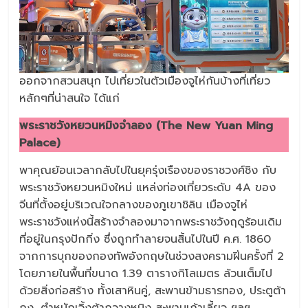
ออกจากสวนสนุก ไปเที่ยวในตัวเมืองจูไห่กันบ้างที่เที่ยว
หลักๆที่น่าสนใจ ได้แก่
พระราชวังหยวนหมิงจำลอง (The New Yuan Ming
Palace)
พาคุณย้อนเวลากลับไปในยุครุ่งเรืองของราชวงศ์ชิง กับ
พระราชวังหยวนหมิงใหม่ แหล่งท่องเที่ยวระดับ 4A ของ
จีนที่ตั้งอยู่บริเวณใจกลางของภูเขาชิลิน เมืองจูไห่
พระราชวังแห่งนี้สร้างจำลองมาจากพระราชวังฤดูร้อนเดิม
ที่อยู่ในกรุงปักกิ่ง ซึ่งถูกทำลายจนสิ้นไปในปี ค.ศ. 1860
จากการบุกของกองทัพอังกฤษในช่วงสงครามฝิ่นครั้งที่ 2
โดยภายในพื้นที่ขนาด 1.39 ตารางกิโลเมตร ล้วนเต็มไป
ด้วยสิ่งก่อสร้าง ทั้งเสาหินคู่, สะพานข้ามธารทอง, ประตูต้า