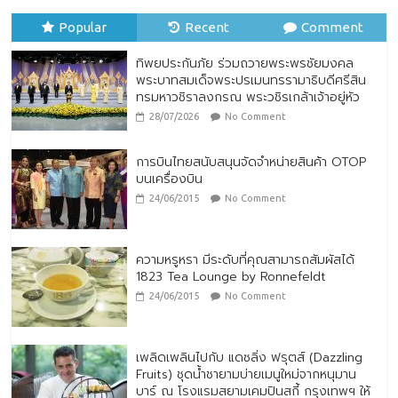
ต่อยอดความร่วมมือกว่า 10 ปี สู่พันธมิตร
เชิงกลยุทธ์ ยกระดับบริการดิจิทัลและการเข้า
Popular
Recent
Comment
ถึงประกันภัยเพื่อประชาชน
28/07/2026
No Comment
ทิพยประกันภัย ร่วมถวายพระพรชัยมงคล
พระบาทสมเด็จพระปรเมนทรรามาธิบดีศรีสิน
ทรมหาวชิราลงกรณ พระวชิรเกล้าเจ้าอยู่หัว
28/07/2026
No Comment
การบินไทยสนับสนุนจัดจำหน่ายสินค้า OTOP
บนเครื่องบิน
24/06/2015
No Comment
ความหรูหรา มีระดับที่คุณสามารถสัมผัสได้
1823 Tea Lounge by Ronnefeldt
24/06/2015
No Comment
เพลิดเพลินไปกับ แดซลิ่ง ฟรุตส์ (Dazzling
Fruits) ชุดน้ำชายามบ่ายเมนูใหม่จากหนุมาน
บาร์ ณ โรงแรมสยามเคมปินสกี้ กรุงเทพฯ ให้