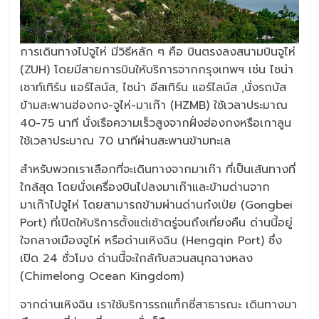
การเดินทางไปจูไห่ มีวิธีหลัก ๆ คือ บินตรงลงสนามบินจูไห่
(ZUH) โดยมีสายการบินให้บริการจากกรุงเทพฯ เช่น ไชน่า
เซาท์เทิร์น แอร์ไลน์ส, ไชน่า อีสเทิร์น แอร์ไลน์ส ,นั่งรถบัส
ข้ามสะพานฮ่องกง-จูไห่-มาเก๊า (HZMB) ใช้เวลาประมาณ
40-75 นาที นั่งเรือความเร็วสูงจากฝั่งฮ่องกงหรือเกาลูน
ใช้เวลาประมาณ 70 นาทีผ่านสะพานข้ามทะเล
สำหรับพวกเราเลือกที่จะเดินทางจากมาเก๊า ที่เป็นเส้นทางที่
ใกล้สุด โดยนั่งเครื่องบินไปลงมาเก๊าและข้ามด่านจาก
มาเก๊าไปจูไห่ โดยสามารถข้ามผ่านด่านก๋งเป่ย (Gongbei
Port) ที่เปิดให้บริการตั้งแต่เช้าตรู่จนถึงเที่ยงคืน ด่านนี้อยู่
ใจกลางเมืองจูไห่ หรือด่านเหิงฉิน (Hengqin Port) ซึ่ง
เปิด 24 ชั่วโมง ด่านนี้จะใกล้กับสวนสนุกฉางหลง
(Chimelong Ocean Kingdom)
จากด่านเหิงฉิน เราใช้บริการรถแท็กซี่สาธารณะ เดินทางมา