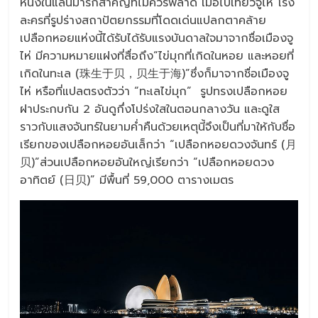
หนึ่งในแลนมาร์กสำคัญที่ไม่ควรพลาด เมื่อไปเที่ยวจูไห่ โรง
ละครที่รูปร่างสถาปัตยกรรมที่โดดเด่นแปลกตาคล้าย
เปลือกหอยแห่งนี้ได้รับได้รับแรงบันดาลใจมาจากชื่อเมืองจู
ไห่ มีความหมายแฝงที่สื่อถึง“ไข่มุกที่เกิดในหอย และหอยที่
เกิดในทะเล (珠生于贝，贝生于海)”ซึ่งก็มาจากชื่อเมืองจู
ไห่ หรือที่แปลตรงตัวว่า “ทะเลไข่มุก” รูปทรงเปลือกหอย
ฝาประกบกัน 2 อันดูกึ่งโปร่งใสในตอนกลางวัน และดูใส
ราวกับแสงจันทร์ในยามค่ำคืนด้วยเหตุนี้จึงเป็นที่มาให้กับชื่อ
เรียกของเปลือกหอยอันเล็กว่า “เปลือกหอยดวงจันทร์ (月
贝)”ส่วนเปลือกหอยอันใหญ่เรียกว่า “เปลือกหอยดวง
อาทิตย์ (日贝)” มีพื้นที่ 59,000 ตารางเมตร