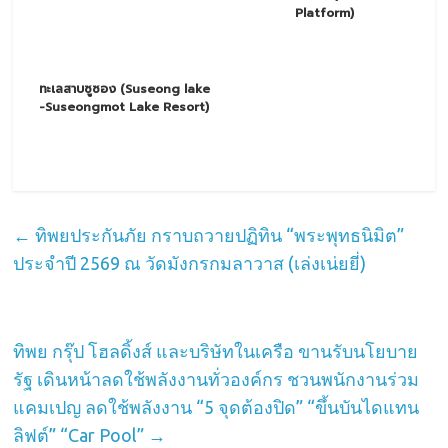
Platform)
ทะเลสาบซูซอง (Suseong lake
-Suseongmot Lake Resort)
←
ทิพยประกันภัย กราบถวายปฏิทิน “พระพุทธนิมิต”
ประจำปี 2569 ณ วัดมังกรกมลาวาส (เล่งเน่ยยี่)
ทิพย กรุ๊ป โฮลดิ้งส์ และบริษัทในเครือ ขานรับนโยบาย
รัฐ เดินหน้าลดใช้พลังงานทั่วองค์กร ชวนพนักงานร่วม
แคมเปญ ลดใช้พลังงาน “5 จุดต้องปิด” “ขึ้นบันไดแทน
ลิฟต์” “Car Pool”
→