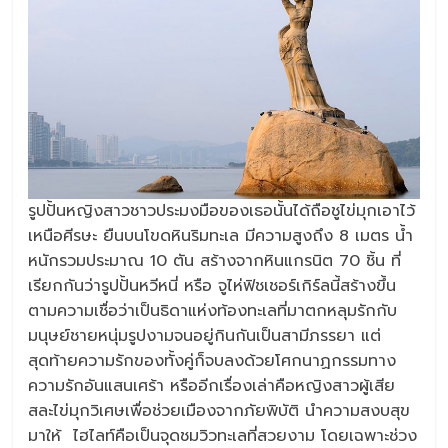
รูปปั้นหญิงสาวชาวประมงมือของเธอนั้นได้ถือชูไข่มุกเอาไว้
เหนือศีรษะ ยืนบนโขดหินริมทะเล มีความสูงถึง 8 เมตร น้ำ
หนักรวมประมาณ 10 ตัน สร้างจากหินแกรนิต 70 ชิ้น ที่
เรียกกันว่ารูปปั้นหวีหนี่ หรือ จูไห่ฟิชเชอร์เกิร์ลนี้สร้างขึ้น
ตามความเชื่อว่าเป็นธิดาแห่งท้องทะเลที่มาตกหลุมรักกับ
มนุษย์ชายหนุ่มรูปงามจนอยู่กินกันเป็นสามีภรรยา แต่
สุดท้ายความรักของทั้งคู่ก็จบลงด้วยโศกนาฏกรรมทาง
ความรักอันแสนเศร้า หรืออีกเรื่องเล่าคือหญิงสาวผู้เสีย
สละไข่มุกวิเศษเพื่อช่วยเมืองจากภัยพิบัติ นำความสงบสุข
มาให้ ไฮไลท์คือเป็นจุดชมวิวทะเลที่สวยงาม โดยเฉพาะช่วง