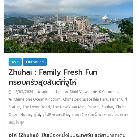
Asia
Outbound
Zhuhai : Family Fresh Fun
ครอบครัวสุขสันต์ที่จูไห่
12/03/2026
adminlittle
5666 Views
0 Comment
,
,
Chimelong Ocean Kingdom
Chimelong Spaceship Park
Fisher Girl
,
,
,
,
Statue
The Lover Road
The New Yuan Ming Palace
Zhuhai
Zhuhai
,
,
,
,
Opera House
จูไห่
จูไห่ฟิชเชอร์เกิร์ล
อาณาจักรสวนน้ำฉางหลง
โรงละคร
หอยไข่มุก
จูไห่ (Zhuhai)
เป็นเมืองหนึ่งในประเทศจีน แต่สามารถเดิน