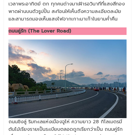
เวลาพระอาทิตย์ ตก ทุกคนต่างมาเฝ้ารอวินาทีที่แสงสีทอง
พาดผ่านบนตัวรูปปั้น สะท้อนให้เห็นถึงความละเอียดละมัย
และสามารถมองเห็นแสงไฟจากเกาะมาเก๊าในยามค่ำคืน
ถนนคู่รัก (The Lover Road)
ถนนชิงลู่ ริมทะเลแห่งเมืองจูไห่ ความยาว 28 กิโลเมตรมี
ต้นไม้เรียงรายเป็นระเบียบตลอดถูกเรียกว่าเป็น ถนนคู่รัก