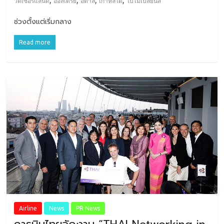
,
,
,
,
วิตเซอร์แลนด์
ออสเตรีย
อิตาลี
เกาหลีใต้
ใบไม้เปลี่ยนสี
ช่วงตั้งแต่เริ่มกลาง
Read more
Airline
News
PR News