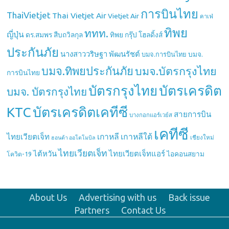
การบินไทย
ThaiVietjet
Thai Vietjet Air
Vietjet Air
คาเฟ่
ทิพย
ททท.
ญี่ปุ่น
ดร.สมพร สืบถวิลกุล
ทิพย กรุ๊ป โฮลดิ้งส์
ประกันภัย
นางสาววริษฐา พัฒนรัชต์
บมจ.
บมจ.การบินไทย
บมจ.ทิพยประกันภัย
บมจ.บัตรกรุงไทย
การบินไทย
บัตรกรุงไทย
บัตรเครดิต
บมจ. บัตรกรุงไทย
บัตรเครดิตเคทีซี
KTC
สายการบิน
บางกอกแอร์เวย์ส
เคทีซี
เกาหลี
เกาหลีใต้
ไทยเวียตเจ็ท
เชียงใหม่
ฮอนด้า ออโตโมบิล
ไทยเวียตเจ็ท
ไต้หวัน
ไทยเวียตเจ็ทแอร์
ไอคอนสยาม
โควิด-19
About Us
Advertising with us
Back issue
Partners
Contact Us