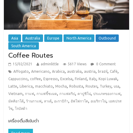
Asia
Australia
Europe
North America
Outbound
South America
Coffee Routes
15/02/2021
adminlittle
5617 Views
0 Comment
,
,
,
,
,
,
,
Affogato
Americano
Arabica
australia
austria
brazil
Café
,
,
,
,
,
,
,
Cappuccino
coffee
Espresso
Excelsa
Finland
Italy
Kopi Luwak
,
,
,
,
,
,
,
,
Latte
Liberica
macchiato
Mocha
Robusta
Routes
Turkey
usa
,
,
,
,
,
,
Vietnam
กาแฟ
กาแฟขี้ชะมด
กาแฟดริป
คาปูชิโน่
ประเภทของกาแฟ
,
,
,
,
,
,
มัคคิอาโต้
ร้านกาแฟ
ลาเต้
อะราบิก้า
อัฟโฟกาโต
อเมริกาโน่
เอสเปรส
,
โซ
โรบัสต้า
เครื่องดื่มสีเข้มดำ