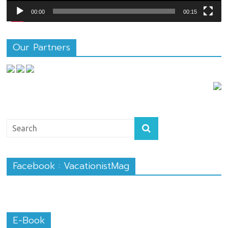
00:00
00:15
Our Partners
Facebook : VacationistMag
E-Book