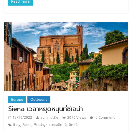
Read more
Europe
Outbound
Siena เวลาหยุดหมุนที่ซีเอน่า
13/10/2022
adminlittle
2070 Views
0 Comment
,
,
,
,
Italy
Siena
ซีเอน่า
ประเทศอิตาลี
อิตาลี