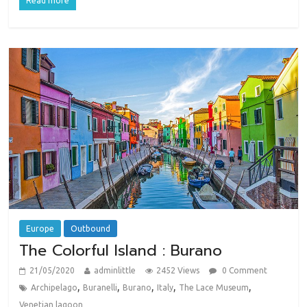
Read more
Europe
Outbound
The Colorful Island : Burano
21/05/2020
adminlittle
2452 Views
0 Comment
,
,
,
,
,
Archipelago
Buranelli
Burano
Italy
The Lace Museum
Venetian lagoon