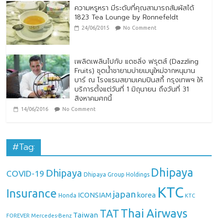
ความหรูหรา มีระดับที่คุณสามารถสัมผัสได้
1823 Tea Lounge by Ronnefeldt
24/06/2015
No Comment
เพลิดเพลินไปกับ แดซลิ่ง ฟรุตส์ (Dazzling
Fruits) ชุดน้ำชายามบ่ายเมนูใหม่จากหนุมาน
บาร์ ณ โรงแรมสยามเคมปินสกี้ กรุงเทพฯ ให้
บริการตั้งแต่วันที่ 1 มิถุนายน ถึงวันที่ 31
สิงหาคมศกนี้
14/06/2016
No Comment
#Tag:
Dhipaya
Dhipaya
COVID-19
Dhipaya Group Holdings
KTC
Insurance
japan
ICONSIAM
korea
Honda
KTC
Thai Airways
TAT
Taiwan
Mercedes-Benz
FOREVER