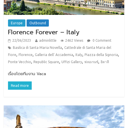
Europe
Outbound
Florence Forever – Italy
22/06/2023
adminlittle
2462 Views
0 Comment
,
Basilica di Santa Maria Novella
Cattedrale di Santa Maria del
,
,
,
,
,
Fiore
Florence
Galleria dell' Accademia
Italy
Piazza della Signoria
,
,
,
,
Ponte Vecchio
Republic Square
Uffizi Gallery
ฟลอเรนซ์
อิตาลี
เรื่องโดยทีมงาน Vaca
Read more