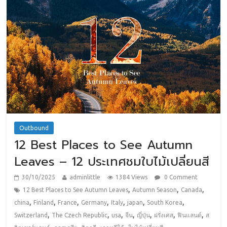
Outbound
12 Best Places to See Autumn
Leaves – 12 ประเทศชมใบไม้เปลี่ยนสี
30/10/2025
adminlittle
1384 Views
0 Comment
,
,
,
12 Best Places to See Autumn Leaves
Autumn Season
Canada
,
,
,
,
,
,
,
china
Finland
France
Germany
Italy
japan
South Korea
,
,
,
,
,
,
,
Switzerland
The Czech Republic
usa
จีน
ญี่ปุ่น
ฝรั่งเศส
ฟินแลนด์
ส