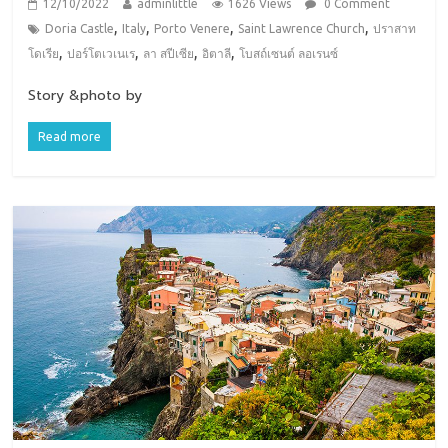
12/10/2022
adminlittle
1626 Views
0 Comment
,
,
,
,
Doria Castle
Italy
Porto Venere
Saint Lawrence Church
ปราสาท
,
,
,
,
โดเรีย
ปอร์โตเวเนเร
ลา สปีเซีย
อิตาลี
โบสถ์เซนต์ ลอเรนซ์
Story &photo by
Read more