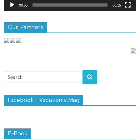
00:00
00:15
Our Partners
Facebook : VacationistMag
E-Book