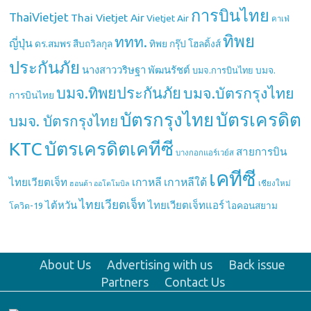
การบินไทย
ThaiVietjet
Thai Vietjet Air
Vietjet Air
คาเฟ่
ทิพย
ททท.
ญี่ปุ่น
ดร.สมพร สืบถวิลกุล
ทิพย กรุ๊ป โฮลดิ้งส์
ประกันภัย
นางสาววริษฐา พัฒนรัชต์
บมจ.
บมจ.การบินไทย
บมจ.ทิพยประกันภัย
บมจ.บัตรกรุงไทย
การบินไทย
บัตรกรุงไทย
บัตรเครดิต
บมจ. บัตรกรุงไทย
บัตรเครดิตเคทีซี
KTC
สายการบิน
บางกอกแอร์เวย์ส
เคทีซี
เกาหลี
เกาหลีใต้
ไทยเวียตเจ็ท
เชียงใหม่
ฮอนด้า ออโตโมบิล
ไทยเวียตเจ็ท
ไต้หวัน
ไทยเวียตเจ็ทแอร์
ไอคอนสยาม
โควิด-19
About Us
Advertising with us
Back issue
Partners
Contact Us