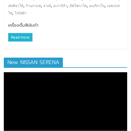
,
,
,
,
,
,
มัคคิอาโต้
ร้านกาแฟ
ลาเต้
อะราบิก้า
อัฟโฟกาโต
อเมริกาโน่
เอสเปรส
,
โซ
โรบัสต้า
เครื่องดื่มสีเข้มดำ
Read more
New NISSAN SERENA
ตัว
เล่น
ไฟล์
วิดีโอ