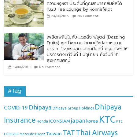
ความหรูหรา มีระดับที่คุณสามารถสัมผัสได้
1823 Tea Lounge by Ronnefeldt
24/06/2015
No Comment
เพลิดเพลินไปกับ แดซลิ่ง ฟรุตส์ (Dazzling
Fruits) ชุดน้ำชายามบ่ายเมนูใหม่จากหนุมาน
บาร์ ณ โรงแรมสยามเคมปินสกี้ กรุงเทพฯ ให้
บริการตั้งแต่วันที่ 1 มิถุนายน ถึงวันที่ 31
สิงหาคมศกนี้
14/06/2016
No Comment
#Tag:
Dhipaya
Dhipaya
COVID-19
Dhipaya Group Holdings
KTC
Insurance
japan
ICONSIAM
korea
Honda
KTC
Thai Airways
TAT
Taiwan
Mercedes-Benz
FOREVER