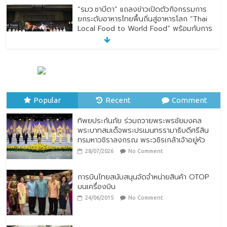
“รมว.ซาบีดา” แถลงข่าวเปิดตัวกิจกรรมการ
ยกระดับอาหารไทยพื้นถิ่นสู่อาหารโลก “Thai
Local Food to World Food” พร้อมกับการ
เปิดตัวตราสัญลักษณ์ “Thailand Best
Local Food”
23/07/2026
No Comment
ทิพยประกันภัย ร่วมถวายพระพรชัยมงคล
พระบาทสมเด็จพระปรเมนทรรามาธิบดีศรีสิน
Popular
ทรมหาวชิราลงกรณ พระวชิรเกล้าเจ้าอยู่หัว
Recent
Comment
28/07/2026
No Comment
ทิพยประกันภัย ร่วมถวายพระพรชัยมงคล
พระบาทสมเด็จพระปรเมนทรรามาธิบดีศรีสิน
ทรมหาวชิราลงกรณ พระวชิรเกล้าเจ้าอยู่หัว
28/07/2026
No Comment
การบินไทยสนับสนุนจัดจำหน่ายสินค้า OTOP
บนเครื่องบิน
24/06/2015
No Comment