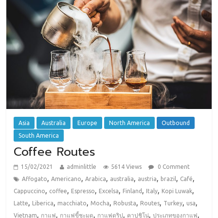
Asia
Australia
Europe
North America
Outbound
South America
Coffee Routes
15/02/2021
adminlittle
5614 Views
0 Comment
,
,
,
,
,
,
,
Affogato
Americano
Arabica
australia
austria
brazil
Café
,
,
,
,
,
,
,
Cappuccino
coffee
Espresso
Excelsa
Finland
Italy
Kopi Luwak
,
,
,
,
,
,
,
,
Latte
Liberica
macchiato
Mocha
Robusta
Routes
Turkey
usa
,
,
,
,
,
,
Vietnam
กาแฟ
กาแฟขี้ชะมด
กาแฟดริป
คาปูชิโน่
ประเภทของกาแฟ