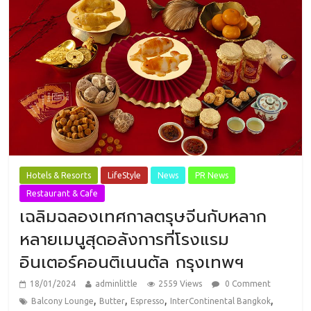
Hotels & Resorts
LifeStyle
News
PR News
Restaurant & Cafe
เฉลิมฉลองเทศกาลตรุษจีนกับหลาก
หลายเมนูสุดอลังการที่โรงแรม
อินเตอร์คอนติเนนตัล กรุงเทพฯ
18/01/2024
adminlittle
2559 Views
0 Comment
,
,
,
,
Balcony Lounge
Butter
Espresso
InterContinental Bangkok