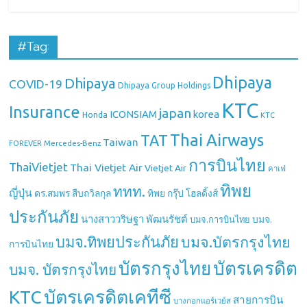
#Tag:
Dhipaya
Dhipaya
COVID-19
Dhipaya Group Holdings
KTC
Insurance
japan
ICONSIAM
korea
Honda
KTC
Thai Airways
TAT
Taiwan
Mercedes-Benz
FOREVER
การบินไทย
ThaiVietjet
Thai Vietjet Air
Vietjet Air
คาเฟ่
ทิพย
ททท.
ญี่ปุ่น
ดร.สมพร สืบถวิลกุล
ทิพย กรุ๊ป โฮลดิ้งส์
ประกันภัย
นางสาววริษฐา พัฒนรัชต์
บมจ.
บมจ.การบินไทย
บมจ.ทิพยประกันภัย
บมจ.บัตรกรุงไทย
การบินไทย
บัตรกรุงไทย
บัตรเครดิต
บมจ. บัตรกรุงไทย
บัตรเครดิตเคทีซี
KTC
สายการบิน
บางกอกแอร์เวย์ส