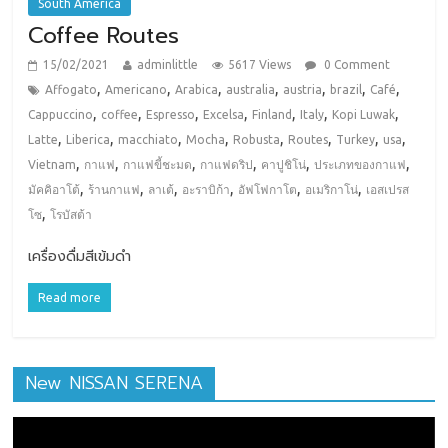
South America
Coffee Routes
15/02/2021
adminlittle
5617 Views
0 Comment
,
,
,
,
,
,
,
Affogato
Americano
Arabica
australia
austria
brazil
Café
,
,
,
,
,
,
,
Cappuccino
coffee
Espresso
Excelsa
Finland
Italy
Kopi Luwak
,
,
,
,
,
,
,
,
Latte
Liberica
macchiato
Mocha
Robusta
Routes
Turkey
usa
,
,
,
,
,
,
Vietnam
กาแฟ
กาแฟขี้ชะมด
กาแฟดริป
คาปูชิโน่
ประเภทของกาแฟ
,
,
,
,
,
,
มัคคิอาโต้
ร้านกาแฟ
ลาเต้
อะราบิก้า
อัฟโฟกาโต
อเมริกาโน่
เอสเปรส
,
โซ
โรบัสต้า
เครื่องดื่มสีเข้มดำ
Read more
New NISSAN SERENA
ตัว