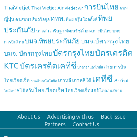
การบินไทย
ThaiVietjet
Thai Vietjet Air
Vietjet Air
คาเฟ่
ทิพย
ททท.
ญี่ปุ่น
ดร.สมพร สืบถวิลกุล
ทิพย กรุ๊ป โฮลดิ้งส์
ประกันภัย
นางสาววริษฐา พัฒนรัชต์
บมจ.
บมจ.การบินไทย
บมจ.ทิพยประกันภัย
บมจ.บัตรกรุงไทย
การบินไทย
บัตรกรุงไทย
บัตรเครดิต
บมจ. บัตรกรุงไทย
บัตรเครดิตเคทีซี
KTC
สายการบิน
บางกอกแอร์เวย์ส
เคทีซี
เกาหลี
เกาหลีใต้
ไทยเวียตเจ็ท
เชียงใหม่
ฮอนด้า ออโตโมบิล
ไทยเวียตเจ็ท
ไต้หวัน
ไทยเวียตเจ็ทแอร์
ไอคอนสยาม
โควิด-19
About Us
Advertising with us
Back issue
Partners
Contact Us