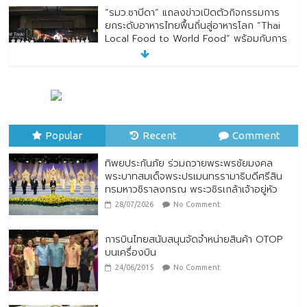
“รมว.ซาบีดา” แถลงข่าวเปิดตัวกิจกรรมการ
ยกระดับอาหารไทยพื้นถิ่นสู่อาหารโลก “Thai
Local Food to World Food” พร้อมกับการ
เปิดตัวตราสัญลักษณ์ “Thailand Best
Local Food”
23/07/2026
No Comment
ทิพยประกันภัย ร่วมถวายพระพรชัยมงคล
พระบาทสมเด็จพระปรเมนทรรามาธิบดีศรีสิน
Popular
ทรมหาวชิราลงกรณ พระวชิรเกล้าเจ้าอยู่หัว
Recent
Comment
28/07/2026
No Comment
ทิพยประกันภัย ร่วมถวายพระพรชัยมงคล
พระบาทสมเด็จพระปรเมนทรรามาธิบดีศรีสิน
ทรมหาวชิราลงกรณ พระวชิรเกล้าเจ้าอยู่หัว
28/07/2026
No Comment
การบินไทยสนับสนุนจัดจำหน่ายสินค้า OTOP
บนเครื่องบิน
24/06/2015
No Comment