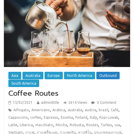
Asia
Australia
Europe
North America
Outbound
South America
Coffee Routes
15/02/2021
adminlittle
5614 Views
0 Comment
,
,
,
,
,
,
,
Affogato
Americano
Arabica
australia
austria
brazil
Café
,
,
,
,
,
,
,
Cappuccino
coffee
Espresso
Excelsa
Finland
Italy
Kopi Luwak
,
,
,
,
,
,
,
,
Latte
Liberica
macchiato
Mocha
Robusta
Routes
Turkey
usa
,
,
,
,
,
,
Vietnam
กาแฟ
กาแฟขี้ชะมด
กาแฟดริป
คาปูชิโน่
ประเภทของกาแฟ