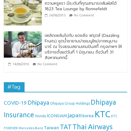
ความหรูหรา มีระดับที่คุณสามารถสัมผัสได้
1823 Tea Lounge by Ronnefeldt
24/06/2015
No Comment
เพลิดเพลินไปกับ แดซลิ่ง ฟรุตส์ (Dazzling
Fruits) ชุดน้ำชายามบ่ายเมนูใหม่จากหนุมาน
บาร์ ณ โรงแรมสยามเคมปินสกี้ กรุงเทพฯ ให้
บริการตั้งแต่วันที่ 1 มิถุนายน ถึงวันที่ 31
สิงหาคมศกนี้
14/06/2016
No Comment
#Tag:
Dhipaya
Dhipaya
COVID-19
Dhipaya Group Holdings
KTC
Insurance
japan
ICONSIAM
korea
Honda
KTC
Thai Airways
TAT
Taiwan
Mercedes-Benz
FOREVER