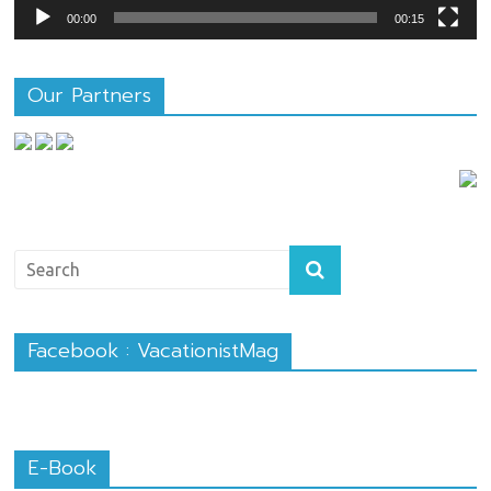
00:00
00:15
Our Partners
Facebook : VacationistMag
E-Book