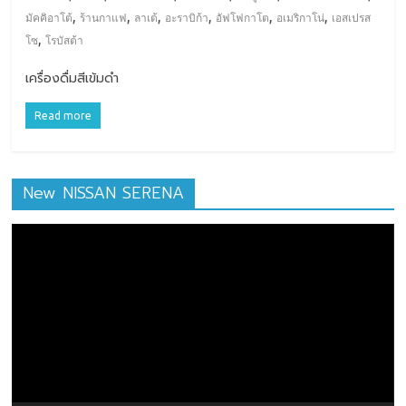
,
,
,
,
,
,
มัคคิอาโต้
ร้านกาแฟ
ลาเต้
อะราบิก้า
อัฟโฟกาโต
อเมริกาโน่
เอสเปรส
,
โซ
โรบัสต้า
เครื่องดื่มสีเข้มดำ
Read more
New NISSAN SERENA
ตัว
เล่น
ไฟล์
วิดีโอ