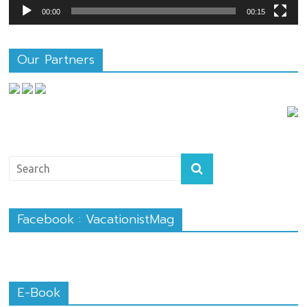
00:00
00:15
Our Partners
Facebook : VacationistMag
E-Book