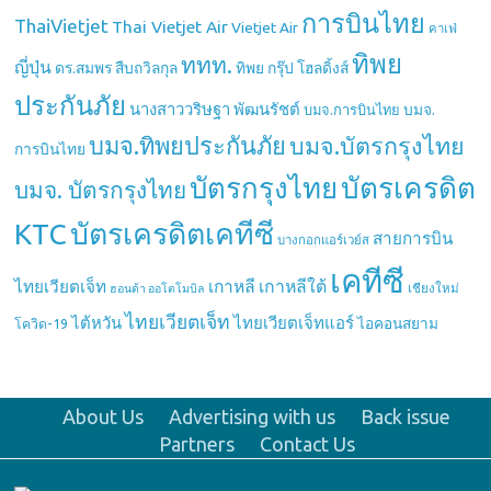
การบินไทย
ThaiVietjet
Thai Vietjet Air
Vietjet Air
คาเฟ่
ทิพย
ททท.
ญี่ปุ่น
ดร.สมพร สืบถวิลกุล
ทิพย กรุ๊ป โฮลดิ้งส์
ประกันภัย
นางสาววริษฐา พัฒนรัชต์
บมจ.
บมจ.การบินไทย
บมจ.ทิพยประกันภัย
บมจ.บัตรกรุงไทย
การบินไทย
บัตรกรุงไทย
บัตรเครดิต
บมจ. บัตรกรุงไทย
บัตรเครดิตเคทีซี
KTC
สายการบิน
บางกอกแอร์เวย์ส
เคทีซี
เกาหลี
เกาหลีใต้
ไทยเวียตเจ็ท
เชียงใหม่
ฮอนด้า ออโตโมบิล
ไทยเวียตเจ็ท
ไต้หวัน
ไทยเวียตเจ็ทแอร์
ไอคอนสยาม
โควิด-19
About Us
Advertising with us
Back issue
Partners
Contact Us