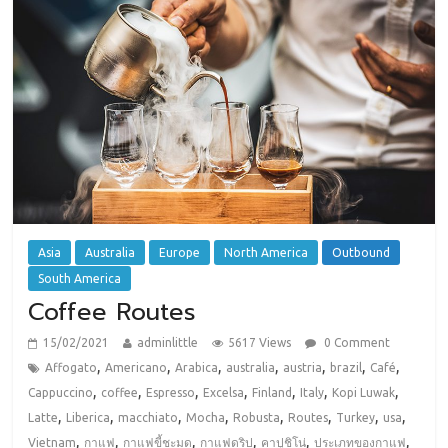
Asia
Australia
Europe
North America
Outbound
South America
Coffee Routes
15/02/2021
adminlittle
5617 Views
0 Comment
,
,
,
,
,
,
,
Affogato
Americano
Arabica
australia
austria
brazil
Café
,
,
,
,
,
,
,
Cappuccino
coffee
Espresso
Excelsa
Finland
Italy
Kopi Luwak
,
,
,
,
,
,
,
,
Latte
Liberica
macchiato
Mocha
Robusta
Routes
Turkey
usa
,
,
,
,
,
,
Vietnam
กาแฟ
กาแฟขี้ชะมด
กาแฟดริป
คาปูชิโน่
ประเภทของกาแฟ