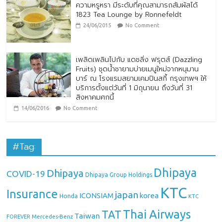
ความหรูหรา มีระดับที่คุณสามารถสัมผัสได้
1823 Tea Lounge by Ronnefeldt
24/06/2015
No Comment
เพลิดเพลินไปกับ แดซลิ่ง ฟรุตส์ (Dazzling
Fruits) ชุดน้ำชายามบ่ายเมนูใหม่จากหนุมาน
บาร์ ณ โรงแรมสยามเคมปินสกี้ กรุงเทพฯ ให้
บริการตั้งแต่วันที่ 1 มิถุนายน ถึงวันที่ 31
สิงหาคมศกนี้
14/06/2016
No Comment
#Tag:
Dhipaya
Dhipaya
COVID-19
Dhipaya Group Holdings
KTC
Insurance
japan
ICONSIAM
korea
Honda
KTC
Thai Airways
TAT
Taiwan
Mercedes-Benz
FOREVER