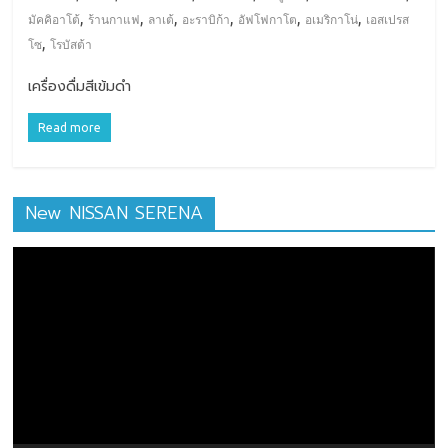
,
,
,
,
,
,
มัคคิอาโต้
ร้านกาแฟ
ลาเต้
อะราบิก้า
อัฟโฟกาโต
อเมริกาโน่
เอสเปรส
,
โซ
โรบัสต้า
เครื่องดื่มสีเข้มดำ
Read more
New NISSAN SERENA
ตัว
เล่น
ไฟล์
วิดีโอ