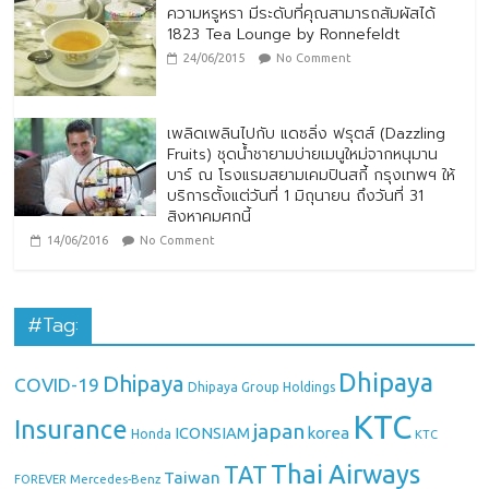
ความหรูหรา มีระดับที่คุณสามารถสัมผัสได้
1823 Tea Lounge by Ronnefeldt
24/06/2015
No Comment
เพลิดเพลินไปกับ แดซลิ่ง ฟรุตส์ (Dazzling
Fruits) ชุดน้ำชายามบ่ายเมนูใหม่จากหนุมาน
บาร์ ณ โรงแรมสยามเคมปินสกี้ กรุงเทพฯ ให้
บริการตั้งแต่วันที่ 1 มิถุนายน ถึงวันที่ 31
สิงหาคมศกนี้
14/06/2016
No Comment
#Tag:
Dhipaya
Dhipaya
COVID-19
Dhipaya Group Holdings
KTC
Insurance
japan
ICONSIAM
korea
Honda
KTC
Thai Airways
TAT
Taiwan
Mercedes-Benz
FOREVER