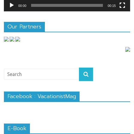
00:00
00:15
Our Partners
Facebook : VacationistMag
E-Book