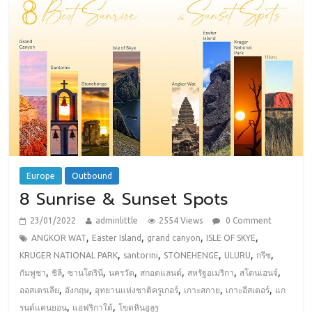
Europe
Outbound
8 Sunrise & Sunset Spots
23/01/2022
adminlittle
2554 Views
0 Comment
,
,
,
,
ANGKOR WAT
Easter Island
grand canyon
ISLE OF SKYE
,
,
,
,
,
KRUGER NATIONAL PARK
santorini
STONEHENGE
ULURU
กรีซ
,
,
,
,
,
,
,
กัมพูชา
ชิลี
ซานโตรินี
นครวัด
สกอตแลนด์
สหรัฐอเมริกา
สโตนเฮนจ์
,
,
,
,
,
ออสเตรเลีย
อังกฤษ
อุทยานแห่งชาติครูเกอร์
เกาะสกาย
เกาะอีสเตอร์
แก
,
,
รนด์แคนยอน
แอฟริกาใต้
โขดหินอูลูรู