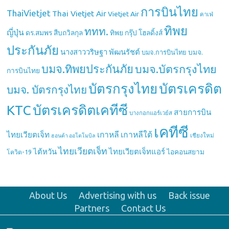
การบินไทย
ThaiVietjet
Thai Vietjet Air
Vietjet Air
คาเฟ่
ทิพย
ททท.
ญี่ปุ่น
ดร.สมพร สืบถวิลกุล
ทิพย กรุ๊ป โฮลดิ้งส์
ประกันภัย
นางสาววริษฐา พัฒนรัชต์
บมจ.
บมจ.การบินไทย
บมจ.ทิพยประกันภัย
บมจ.บัตรกรุงไทย
การบินไทย
บัตรกรุงไทย
บัตรเครดิต
บมจ. บัตรกรุงไทย
บัตรเครดิตเคทีซี
KTC
สายการบิน
บางกอกแอร์เวย์ส
เคทีซี
เกาหลี
เกาหลีใต้
ไทยเวียตเจ็ท
เชียงใหม่
ฮอนด้า ออโตโมบิล
ไทยเวียตเจ็ท
ไต้หวัน
ไทยเวียตเจ็ทแอร์
ไอคอนสยาม
โควิด-19
About Us
Advertising with us
Back issue
Partners
Contact Us