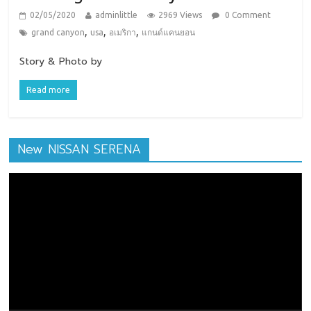
02/05/2020
adminlittle
2969 Views
0 Comment
,
,
,
grand canyon
usa
อเมริกา
แกนด์แคนยอน
Story & Photo by
Read more
New NISSAN SERENA
ตัว
เล่น
ไฟล์
วิดีโอ