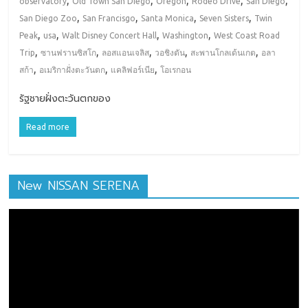
,
,
,
,
,
observatory
Old Town San Diego
Oregon
Rodeo Drive
San Diego
,
,
,
,
San Diego Zoo
San Francisgo
Santa Monica
Seven Sisters
Twin
,
,
,
,
Peak
usa
Walt Disney Concert Hall
Washington
West Coast Road
,
,
,
,
,
Trip
ซานฟรานซิสโก
ลอสแอนเจลิส
วอชิงตัน
สะพานโกลเด้นเกต
อลา
,
,
,
สก้า
อเมริกาฝั่งตะวันตก
แคลิฟอร์เนีย
โอเรกอน
รัฐชายฝั่งตะวันตกของ
Read more
New NISSAN SERENA
ตัว
เล่น
ไฟล์
วิดีโอ