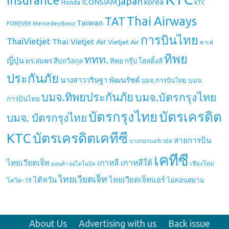
Insurance
japan
ICONSIAM
korea
Honda
KTC
Thai Airways
TAT
Taiwan
Mercedes-Benz
FOREVER
การบินไทย
ThaiVietjet
Thai Vietjet Air
Vietjet Air
คาเฟ่
ทิพย
ททท.
ญี่ปุ่น
ดร.สมพร สืบถวิลกุล
ทิพย กรุ๊ป โฮลดิ้งส์
ประกันภัย
นางสาววริษฐา พัฒนรัชต์
บมจ.
บมจ.การบินไทย
บมจ.ทิพยประกันภัย
บมจ.บัตรกรุงไทย
การบินไทย
บัตรกรุงไทย
บัตรเครดิต
บมจ. บัตรกรุงไทย
บัตรเครดิตเคทีซี
KTC
สายการบิน
บางกอกแอร์เวย์ส
เคทีซี
เกาหลี
เกาหลีใต้
ไทยเวียตเจ็ท
เชียงใหม่
ฮอนด้า ออโตโมบิล
ไทยเวียตเจ็ท
ไต้หวัน
ไทยเวียตเจ็ทแอร์
ไอคอนสยาม
โควิด-19
About Us
Advertising with us
Back issue