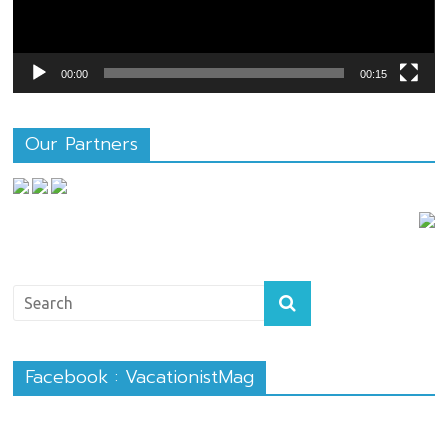
00:00
00:15
Our Partners
Facebook : VacationistMag