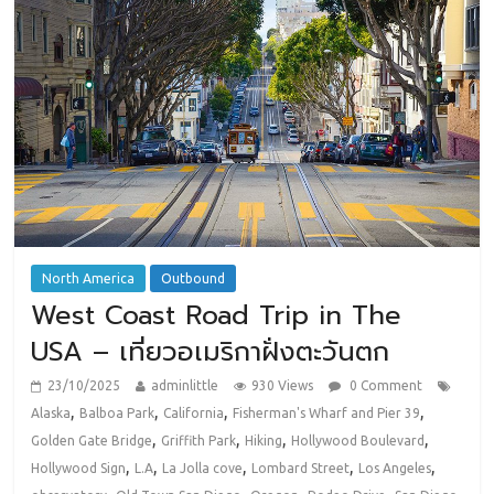
North America
Outbound
West Coast Road Trip in The
USA – เที่ยวอเมริกาฝั่งตะวันตก
23/10/2025
adminlittle
930 Views
0 Comment
,
,
,
,
Alaska
Balboa Park
California
Fisherman's Wharf and Pier 39
,
,
,
,
Golden Gate Bridge
Griffith Park
Hiking
Hollywood Boulevard
,
,
,
,
,
Hollywood Sign
L.A
La Jolla cove
Lombard Street
Los Angeles