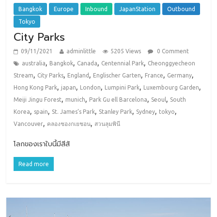
Bangkok
Europe
Inbound
JapanStation
Outbound
Tokyo
City Parks
09/11/2021
adminlittle
5205 Views
0 Comment
,
,
,
,
australia
Bangkok
Canada
Centennial Park
Cheonggyecheon
,
,
,
,
,
,
Stream
City Parks
England
Englischer Garten
France
Germany
,
,
,
,
,
Hong Kong Park
japan
London
Lumpini Park
Luxembourg Garden
,
,
,
,
Meiji Jingu Forest
munich
Park Gu ell Barcelona
Seoul
South
,
,
,
,
,
,
Korea
spain
St. James’s Park
Stanley Park
Sydney
tokyo
,
,
Vancouver
คลองชองกเยชอน
สวนลุมพินี
โลกของเราใบนี้มีสีสั
Read more