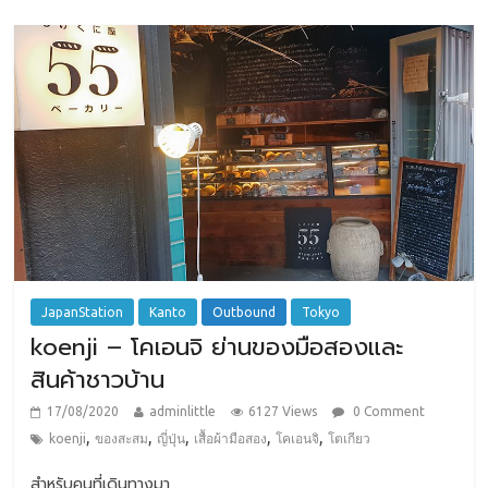
JapanStation
Kanto
Outbound
Tokyo
koenji – โคเอนจิ ย่านของมือสองและ
สินค้าชาวบ้าน
17/08/2020
adminlittle
6127 Views
0 Comment
,
,
,
,
,
koenji
ของสะสม
ญี่ปุ่น
เสื้อผ้ามือสอง
โคเอนจิ
โตเกียว
สำหรับคนที่เดินทางมา