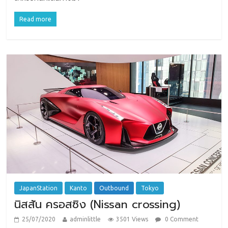
Read more
JapanStation
Kanto
Outbound
Tokyo
นิสสัน ครอสซิง (Nissan crossing)
25/07/2020
adminlittle
3501 Views
0 Comment