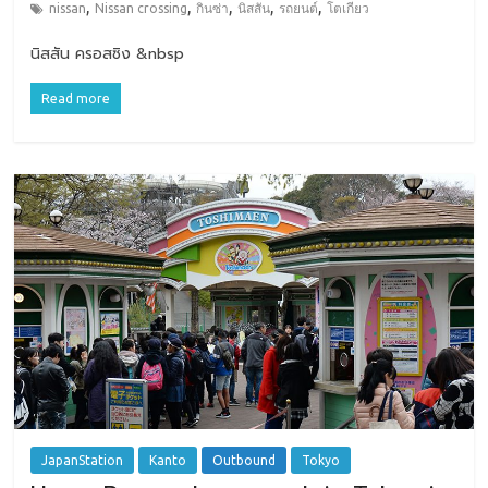
,
,
,
,
,
nissan
Nissan crossing
กินซ่า
นิสสัน
รถยนต์
โตเกียว
นิสสัน ครอสซิง &nbsp
Read more
JapanStation
Kanto
Outbound
Tokyo