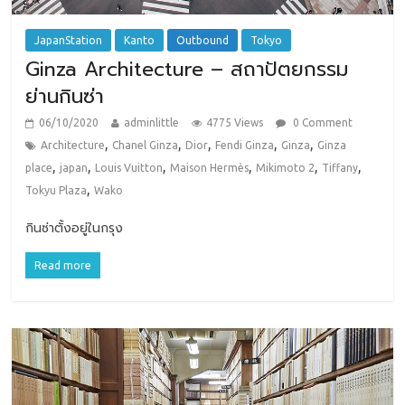
JapanStation
Kanto
Outbound
Tokyo
Ginza Architecture – สถาปัตยกรรม
ย่านกินซ่า
06/10/2020
adminlittle
4775 Views
0 Comment
,
,
,
,
,
Architecture
Chanel Ginza
Dior
Fendi Ginza
Ginza
Ginza
,
,
,
,
,
,
place
japan
Louis Vuitton
Maison Hermès
Mikimoto 2
Tiffany
,
Tokyu Plaza
Wako
กินซ่าตั้งอยู่ในกรุง
Read more