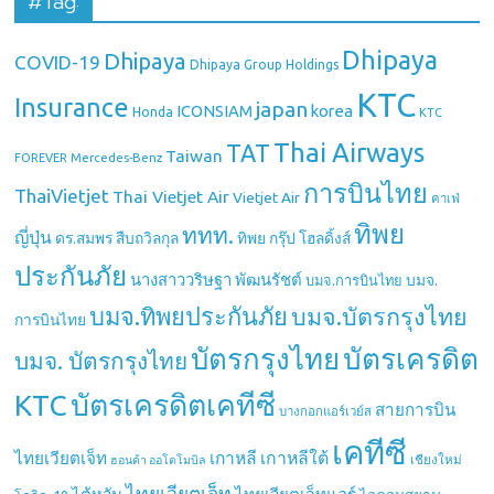
#Tag:
Dhipaya
Dhipaya
COVID-19
Dhipaya Group Holdings
KTC
Insurance
japan
ICONSIAM
korea
Honda
KTC
Thai Airways
TAT
Taiwan
Mercedes-Benz
FOREVER
การบินไทย
ThaiVietjet
Thai Vietjet Air
Vietjet Air
คาเฟ่
ทิพย
ททท.
ญี่ปุ่น
ดร.สมพร สืบถวิลกุล
ทิพย กรุ๊ป โฮลดิ้งส์
ประกันภัย
นางสาววริษฐา พัฒนรัชต์
บมจ.
บมจ.การบินไทย
บมจ.ทิพยประกันภัย
บมจ.บัตรกรุงไทย
การบินไทย
บัตรกรุงไทย
บัตรเครดิต
บมจ. บัตรกรุงไทย
บัตรเครดิตเคทีซี
KTC
สายการบิน
บางกอกแอร์เวย์ส
เคทีซี
เกาหลี
เกาหลีใต้
ไทยเวียตเจ็ท
เชียงใหม่
ฮอนด้า ออโตโมบิล
ไทยเวียตเจ็ท