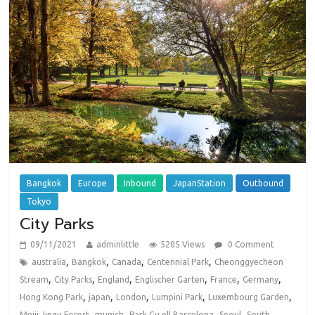
Bangkok
Europe
Inbound
JapanStation
Outbound
Tokyo
City Parks
09/11/2021
adminlittle
5205 Views
0 Comment
,
,
,
,
australia
Bangkok
Canada
Centennial Park
Cheonggyecheon
,
,
,
,
,
,
Stream
City Parks
England
Englischer Garten
France
Germany
,
,
,
,
,
Hong Kong Park
japan
London
Lumpini Park
Luxembourg Garden
,
,
,
,
Meiji Jingu Forest
munich
Park Gu ell Barcelona
Seoul
South