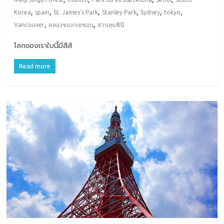
,
,
,
,
,
,
Korea
spain
St. James’s Park
Stanley Park
Sydney
tokyo
,
,
Vancouver
คลองชองกเยชอน
สวนลุมพินี
โลกของเราใบนี้มีสีสั
Read more