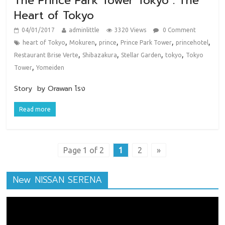
The Prince Park Tower Tokyo : The
Heart of Tokyo
04/01/2017
adminlittle
3320 Views
0 Comment
,
,
,
,
,
heart of Tokyo
Mokuren
prince
Prince Park Tower
princehotel
,
,
,
,
Restaurant Brise Verte
Shibazakura
Stellar Garden
tokyo
Tokyo
,
Tower
Yomeiden
Story by Orawan โรง
Read more
Page 1 of 2
1
2
»
New NISSAN SERENA
ตัว
เล่น
ไฟล์