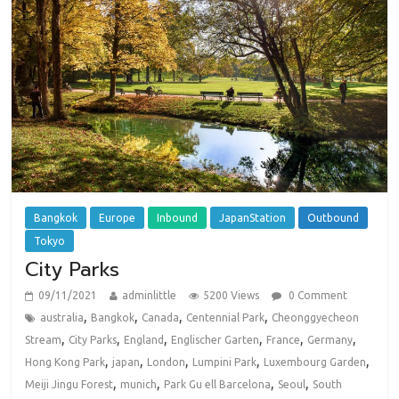
Bangkok
Europe
Inbound
JapanStation
Outbound
Tokyo
City Parks
09/11/2021
adminlittle
5200 Views
0 Comment
,
,
,
,
australia
Bangkok
Canada
Centennial Park
Cheonggyecheon
,
,
,
,
,
,
Stream
City Parks
England
Englischer Garten
France
Germany
,
,
,
,
,
Hong Kong Park
japan
London
Lumpini Park
Luxembourg Garden
,
,
,
,
Meiji Jingu Forest
munich
Park Gu ell Barcelona
Seoul
South