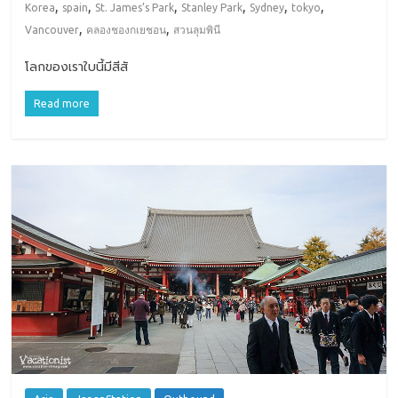
,
,
,
,
,
,
Korea
spain
St. James’s Park
Stanley Park
Sydney
tokyo
,
,
Vancouver
คลองชองกเยชอน
สวนลุมพินี
โลกของเราใบนี้มีสีสั
Read more