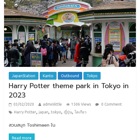
JapanStation
Kanto
Outbound
Tokyo
Harry Potter theme park in Tokyo in
2023
03/02/2020
adminlittle
1506 Views
0 Comment
,
,
,
,
Harry Potter
japan
tokyo
ญี่ปุ่น
โตเกียว
สวนสนุก Toshimaen ใน
Read more