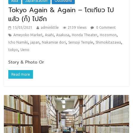
Asia
JapanStation
Outbound
Tokyo Again & Again – โตเกียว ไป
แล้ว (ก็) ไปอีก
15/03/2021
adminlittle
2139 Views
0 Comment
,
,
,
,
,
Ameyoko Market
Asahi
Asakusa
Honda Theater
Hozomon
,
,
,
,
,
Icho Namiki
japan
Nakamise dori
Sensoji Temple
Shimokitazawa
,
tokyo
Ueno
Story & Photo Or
Read more