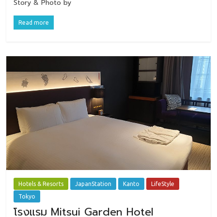
Story & Photo by
Read more
Hotels & Resorts
JapanStation
Kanto
LifeStyle
Tokyo
โรงแรม Mitsui Garden Hotel