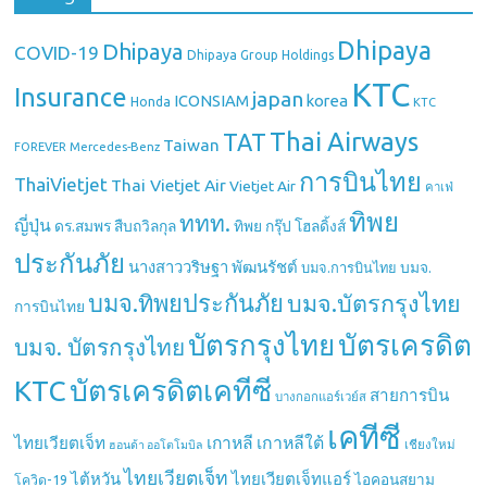
Dhipaya
Dhipaya
COVID-19
Dhipaya Group Holdings
KTC
Insurance
japan
ICONSIAM
korea
Honda
KTC
Thai Airways
TAT
Taiwan
Mercedes-Benz
FOREVER
การบินไทย
ThaiVietjet
Thai Vietjet Air
Vietjet Air
คาเฟ่
ทิพย
ททท.
ญี่ปุ่น
ดร.สมพร สืบถวิลกุล
ทิพย กรุ๊ป โฮลดิ้งส์
ประกันภัย
นางสาววริษฐา พัฒนรัชต์
บมจ.
บมจ.การบินไทย
บมจ.ทิพยประกันภัย
บมจ.บัตรกรุงไทย
การบินไทย
บัตรกรุงไทย
บัตรเครดิต
บมจ. บัตรกรุงไทย
บัตรเครดิตเคทีซี
KTC
สายการบิน
บางกอกแอร์เวย์ส
เคทีซี
เกาหลี
เกาหลีใต้
ไทยเวียตเจ็ท
เชียงใหม่
ฮอนด้า ออโตโมบิล
ไทยเวียตเจ็ท
ไต้หวัน
ไทยเวียตเจ็ทแอร์
ไอคอนสยาม
โควิด-19