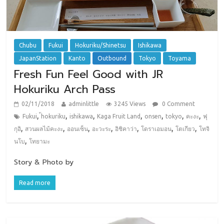
Chubu
Fukui
Hokuriku/Shinetsu
Ishikawa
JapanStation
Kanto
Outbound
Tokyo
Toyama
Fresh Fun Feel Good with JR
Hokuriku Arch Pass
02/11/2018
adminlittle
3245 Views
0 Comment
,
,
,
,
,
,
,
Fukui
้hokuriku
ishikawa
Kaga Fruit Land
onsen
tokyo
คะงะ
ฟุ
,
,
,
,
,
,
,
กุอิ
สวนผลไม้คะงะ
ออนเซ็น
อะวะระ
อิชิคาว่า
โดราเอมอน
โตเกียว
โทจิ
,
นโบ
โทยามะ
Story & Photo by
Read more