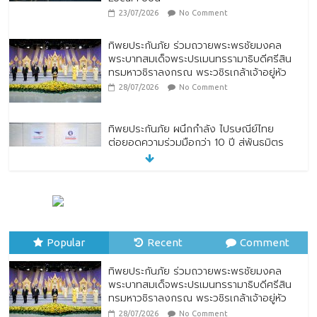
ทิพยประกันภัย ผนึกกำลัง ไปรษณีย์ไทย
ต่อยอดความร่วมมือกว่า 10 ปี สู่พันธมิตร
เชิงกลยุทธ์ ยกระดับบริการดิจิทัลและการเข้า
ถึงประกันภัยเพื่อประชาชน
28/07/2026
No Comment
ตกแต่งบ้านรับหน้าฝน
24/07/2026
No Comment
“รมว.ซาบีดา” แถลงข่าวเปิดตัวกิจกรรมการ
ยกระดับอาหารไทยพื้นถิ่นสู่อาหารโลก “Thai
Local Food to World Food” พร้อมกับการ
เปิดตัวตราสัญลักษณ์ “Thailand Best
Popular
Recent
Comment
Local Food”
23/07/2026
No Comment
ทิพยประกันภัย ร่วมถวายพระพรชัยมงคล
พระบาทสมเด็จพระปรเมนทรรามาธิบดีศรีสิน
ทรมหาวชิราลงกรณ พระวชิรเกล้าเจ้าอยู่หัว
28/07/2026
No Comment