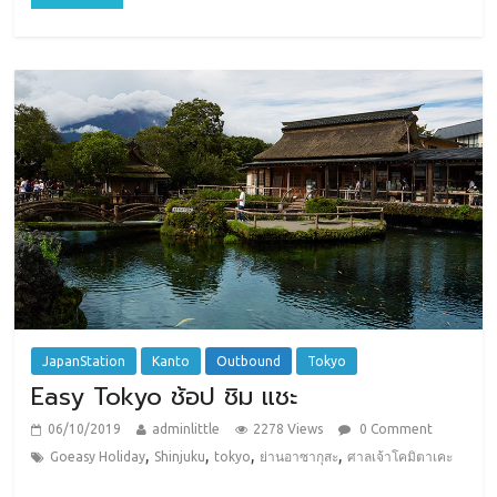
JapanStation
Kanto
Outbound
Tokyo
Easy Tokyo ช้อป ชิม แชะ
06/10/2019
adminlittle
2278 Views
0 Comment
,
,
,
,
Goeasy Holiday
Shinjuku
tokyo
ย่านอาซากุสะ
ศาลเจ้าโคมิตาเคะ