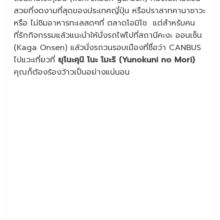
สวยที่งดงามที่สุดของประเทศญี่ปุ่น หรือปราสาทคานาซาวะ
หรือ ไม่ชิมอาหารทะเลสดๆที่ ตลาดโอมิโช แต่สำหรับคน
ที่รักกิจกรรมแล้วแนะนำให้นั่งรถไฟไปที่สถานีคะงะ ออนเซ็น
(Kaga Onsen) แล้วนั่งรถวนรอบเมืองที่ชื่อว่า CANBUS
ไปแวะเที่ยวที่
ยุโนะคุนิ โนะ โมะริ (
Yunokuni no Mori)
คุณก็ต้องร้องว้าวเป็นอย่างแน่นอน