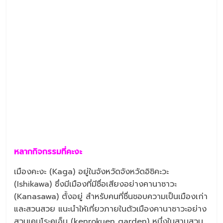
หลากกิจกรรมที่คะงะ
เมืองคะงะ (Kaga) อยู่ในจังหวัดจังหวัดอิชิคะวะ
(Ishikawa) ซึ่งมีเมืองที่มีชื่อเสียงอย่างคานาซาวะ
(Kanasawa) ตั้งอยู่ สำหรับคนที่ชื่นชอบความเป็นเมืองเก่า
และสวนสวย แนะนำให้เที่ยวภายในตัวเมืองคานาซาวะอย่าง
สวนเคนโระคุเอ็น (kenrokuen garden) หนึ่งในสามสวน