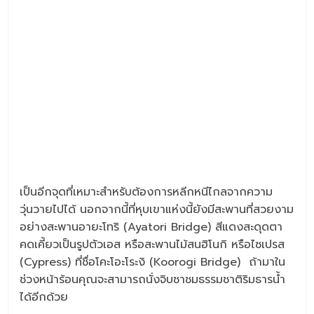
เป็นอีกจุดที่เหมาะสำหรับต้องการหลีกหนีไกลจากความ
วุ่นวายไปได้ นอกจากนี้ที่หุบเขาแห่งนี้ยังมีสะพานที่สวยงาม
อย่างสะพานอายะโทริ (Ayatori Bridge) สีแดงสะดุดตา
คดเคี้ยวเป็นรูปตัวเอส หรือสะพานไม้สนฮิโนกิ หรือไซเปรส
(Cypress) ที่ชื่อโคะโอะโระงิ (Koorogi Bridge) ถ้ามาใน
ช่วงหน้าร้อนคุณจะสามารถนั่งจิบชาชมธรรมชาติริมธารน้ำ
ได้อีกด้วย