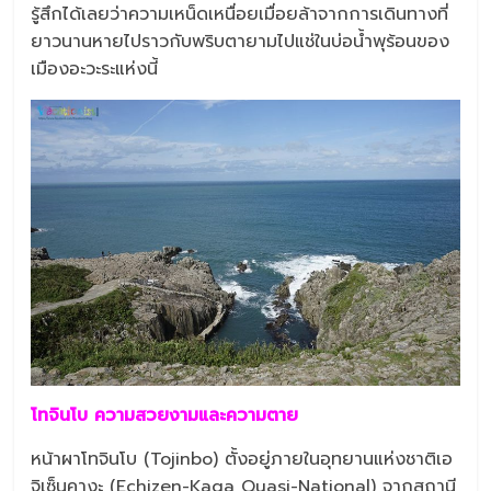
รู้สึกได้เลยว่าความเหน็ดเหนื่อยเมื่อยล้าจากการเดินทางที่
ยาวนานหายไปราวกับพริบตายามไปแช่ในบ่อน้ำพุร้อนของ
เมืองอะวะระแห่งนี้
โทจินโบ ความสวยงามและความตาย
หน้าผาโทจินโบ (Tojinbo) ตั้งอยู่ภายในอุทยานแห่งชาติเอ
จิเซ็นคางะ (Echizen-Kaga Quasi-National) จากสถานี