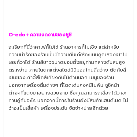
O-edo
＋ความงดงามของซูซิ
จะเรียกที่นี่ว่าคาเฟ่ก็ไม่ใช่ ร้านอาหารก็ไม่เชิง แต่สำหรับ
ความน่ารักของร้านนั้นมีความกิ๊บเก๋ให้คะแนนคูณสองเข้าไป
เลยก็ว่าได้ ร้านสีขาวขนาดย่อมตั้งอยู่ท่ามกลางต้นสนสูง
ตระหง่าน ภายในตกแต่งสไตล์มินิมอลโทนสีสว่าง ตัดกับสี
เข้มของเก้าอี้สีใกล้เคียงกับไม้ด้านนอก เมนูของร้าน
นอกจากเครื่องดื่มต่างๆ ที่โดดเด่นคงหนีไม่พ้น ซูซิหน้า
ต่างๆที่แต่งมาอย่างสวยงาม ซึ่งคุณสามารถเลือกได้ว่าจะ
ทานคู่กับอะไร นอกจากนี้ภายในร้านยังมีสินค้าแฮนด์เมด ไม่
ว่าจะเป็นเสื้อผ้า เครื่องประดับ จัดจำหน่ายอีกด้วย