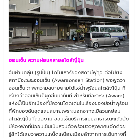
ออนเซ็น ความผ่อนคลายสไตล์ญี่ปุ่น
ฉันผ่านกลุ่ม (รูปปั้น) ไดโนเสาร์ของสถานีฟุคุอิ ต่อไปยัง
สถานีอะวะระออนเซ็น (Awaraonsen Station) พอพูดว่า
ออนเซ็น ภาพความสบายยามได้แช่น้ำพุร้อนสไตล์ญี่ปุ่น ที่
เรียกว่าออนเซ็นก็ผุดขึ้นมาทันที สำหรับที่อะวะระ (Awara)
แห่งนี้เป็นอีกเมืองที่มีความโดดเด่นในเรื่องของบ่อน้ำพุร้อน
ที่พักของฉันสุดแสนสบายเพราะนอกจากจะมีสวนหย่อม
สไตล์ญี่ปุ่นที่สวยงาม ออนเซ็นบริการแบบสาธารณะแล้วยัง
มีห้องพักที่มีออนเซ็นเป็นส่วนตัวพร้อมวิวสุดพิเศษอีกด้วย
รู้สึกได้เลยว่าความเหน็ดเหนื่อยเมื่อยล้าจากการเดินทางที่