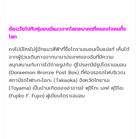
ย้อนวัยไปกับหุ่นยนต์แมวจากโลกอนาคตที่ครองใจคนทั้ง
โลก
คงไม่มีใครไม่รู้จักแมวสีฟ้าที่ชื่อโดราเอมอนเป็นแน่แท้ เห็นได้
จากผู้ร่วมเดินทางจากนานาประเทศของฉันที่มีความ
สนุกสนานกับการได้ถ่ายรูปกับ ตู้ไปรษณีย์รูปโดราเอมอน
(Doraemon Bronze Post Box) ที่ห้องรอรถไฟบริเวณ
สถานีรถไฟทะกะโอกะ (Takaoka) จังหวัดโทยามะ
(Toyama) เป็นบ้านเกิดของอาจารย์ ฟุจิโกะ เอฟ ฟุจิโอะ
(Fujiko F. Fujio) ผู้เขียนโดราเอมอน