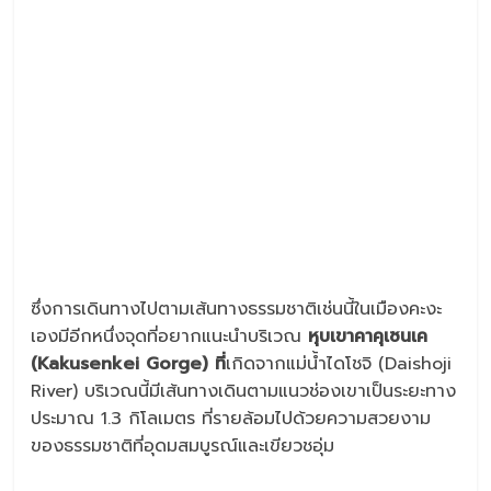
ซึ่งการเดินทางไปตามเส้นทางธรรมชาติเช่นนี้ในเมืองคะงะ
เองมีอีกหนึ่งจุดที่อยากแนะนำบริเวณ
หุบเขาคาคุเซนเค
(
Kakusenkei Gorge) ที่
เกิดจากแม่น้ำไดโชจิ (Daishoji
River) บริเวณนี้มีเส้นทางเดินตามแนวช่องเขาเป็นระยะทาง
ประมาณ 1.3 กิโลเมตร ที่รายล้อมไปด้วยความสวยงาม
ของธรรมชาติที่อุดมสมบูรณ์และเขียวชอุ่ม