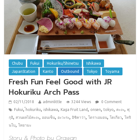
Chubu
Fukui
Hokuriku/Shinetsu
Ishikawa
JapanStation
Kanto
Outbound
Tokyo
Toyama
Fresh Fun Feel Good with JR
Hokuriku Arch Pass
02/11/2018
adminlittle
3244 Views
0 Comment
,
,
,
,
,
,
,
Fukui
้hokuriku
ishikawa
Kaga Fruit Land
onsen
tokyo
คะงะ
ฟุ
,
,
,
,
,
,
,
กุอิ
สวนผลไม้คะงะ
ออนเซ็น
อะวะระ
อิชิคาว่า
โดราเอมอน
โตเกียว
โทจิ
,
นโบ
โทยามะ
Story & Photo by Orawan