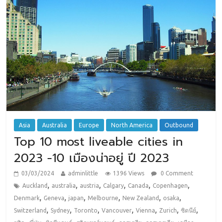
Asia
Australia
Europe
North America
Outbound
Top 10 most liveable cities in
2023 -10 เมืองน่าอยู่ ปี 2023
03/03/2024
adminlittle
1396 Views
0 Comment
,
,
,
,
,
,
Auckland
australia
austria
Calgary
Canada
Copenhagen
,
,
,
,
,
,
Denmark
Geneva
japan
Melbourne
New Zealand
osaka
,
,
,
,
,
,
,
Switzerland
Sydney
Toronto
Vancouver
Vienna
Zurich
ซิดนีย์