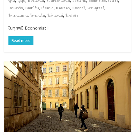
,
,
,
,
,
,
,
ซูริค
ญี่ปุ่น
นิวซีแลนด์
สวิตเซอร์แลนด์
ออสเตรีย
ออสเตรเลีย
เจนีวา
,
,
,
,
,
,
เดนมาร์ก
เมลเบิร์น
เวียนนา
แคนาดา
แคลการี
แวนคูเวอร์
,
,
,
โคเปนเฮเกน
โทรอนโต
โอ๊คแลนด์
โอซาก้า
ในทุกๆปี Economist I
Read more