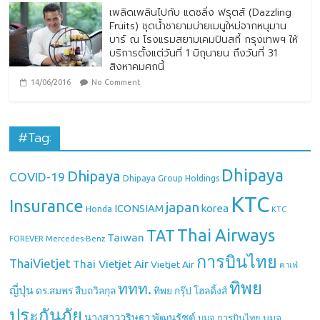
เพลิดเพลินไปกับ แดซลิ่ง ฟรุตส์ (Dazzling
Fruits) ชุดน้ำชายามบ่ายเมนูใหม่จากหนุมาน
บาร์ ณ โรงแรมสยามเคมปินสกี้ กรุงเทพฯ ให้
บริการตั้งแต่วันที่ 1 มิถุนายน ถึงวันที่ 31
สิงหาคมศกนี้
14/06/2016
No Comment
#Tag:
Dhipaya
Dhipaya
COVID-19
Dhipaya Group Holdings
KTC
Insurance
japan
ICONSIAM
korea
Honda
KTC
Thai Airways
TAT
Taiwan
Mercedes-Benz
FOREVER
การบินไทย
ThaiVietjet
Thai Vietjet Air
Vietjet Air
คาเฟ่
ทิพย
ททท.
ญี่ปุ่น
ดร.สมพร สืบถวิลกุล
ทิพย กรุ๊ป โฮลดิ้งส์
ประกันภัย
นางสาววริษฐา พัฒนรัชต์
บมจ.
บมจ.การบินไทย