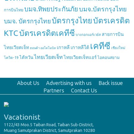
บมจ.ทิพยประกันภัย
บมจ.บัตรกรุงไทย
การบินไทย
บัตรกรุงไทย
บัตรเครดิต
บมจ. บัตรกรุงไทย
บัตรเครดิตเคทีซี
KTC
สายการบิน
บางกอกแอร์เวย์ส
เคทีซี
เกาหลี
เกาหลีใต้
ไทยเวียตเจ็ท
เชียงใหม่
ฮอนด้า ออโตโมบิล
ไทยเวียตเจ็ท
ไต้หวัน
ไทยเวียตเจ็ทแอร์
ไอคอนสยาม
โควิด-19
About Us
Advertising with us
Back issue
Partners
Contact Us
Vacationist
1122/43 Moo.5 Taiban Road, Taiban Sub-District,
Muang Samutprakan District, Samutprakan 10280