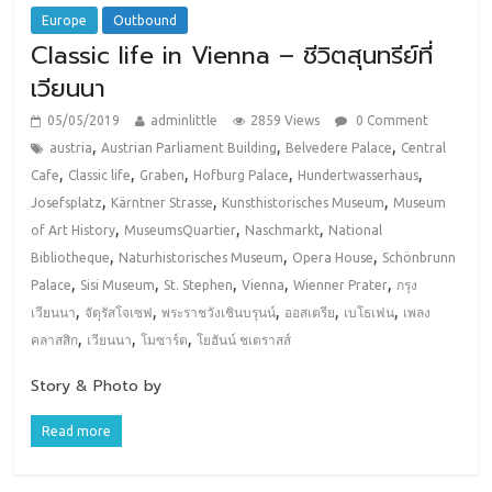
Europe
Outbound
Classic life in Vienna – ชีวิตสุนทรีย์ที่
เวียนนา
05/05/2019
adminlittle
2859 Views
0 Comment
,
,
,
austria
Austrian Parliament Building
Belvedere Palace
Central
,
,
,
,
,
Cafe
Classic life
Graben
Hofburg Palace
Hundertwasserhaus
,
,
,
Josefsplatz
Kärntner Strasse
Kunsthistorisches Museum
Museum
,
,
,
of Art History
MuseumsQuartier
Naschmarkt
National
,
,
,
Bibliotheque
Naturhistorisches Museum
Opera House
Schönbrunn
,
,
,
,
,
Palace
Sisi Museum
St. Stephen
Vienna
Wienner Prater
กรุง
,
,
,
,
,
เวียนนา
จัตุรัสโจเซฟ
พระราชวังเชินบรุนน์
ออสเตรีย
เบโธเฟน
เพลง
,
,
,
คลาสสิก
เวียนนา
โมซาร์ต
โยฮันน์ ชเตราสส์
Story & Photo by
Read more