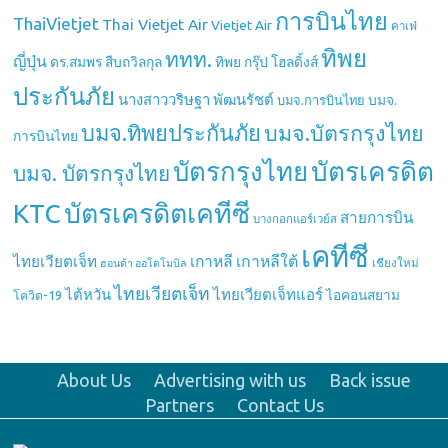
การบินไทย
ThaiVietjet
Thai Vietjet Air
Vietjet Air
คาเฟ่
ทิพย
ททท.
ญี่ปุ่น
ดร.สมพร สืบถวิลกุล
ทิพย กรุ๊ป โฮลดิ้งส์
ประกันภัย
นางสาววริษฐา พัฒนรัชต์
บมจ.
บมจ.การบินไทย
บมจ.ทิพยประกันภัย
บมจ.บัตรกรุงไทย
การบินไทย
บัตรกรุงไทย
บัตรเครดิต
บมจ. บัตรกรุงไทย
บัตรเครดิตเคทีซี
KTC
สายการบิน
บางกอกแอร์เวย์ส
เคทีซี
เกาหลี
เกาหลีใต้
ไทยเวียตเจ็ท
เชียงใหม่
ฮอนด้า ออโตโมบิล
ไทยเวียตเจ็ท
ไต้หวัน
ไทยเวียตเจ็ทแอร์
ไอคอนสยาม
โควิด-19
About Us
Advertising with us
Back issue
Partners
Contact Us