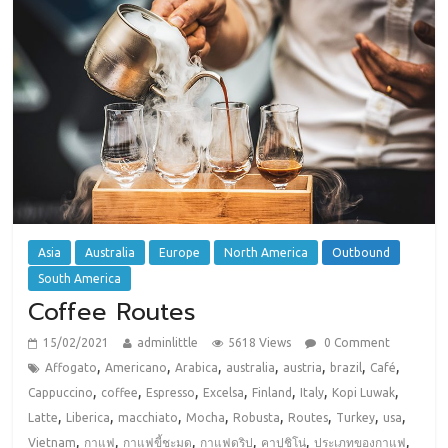
Asia
Australia
Europe
North America
Outbound
South America
Coffee Routes
15/02/2021
adminlittle
5618 Views
0 Comment
,
,
,
,
,
,
,
Affogato
Americano
Arabica
australia
austria
brazil
Café
,
,
,
,
,
,
,
Cappuccino
coffee
Espresso
Excelsa
Finland
Italy
Kopi Luwak
,
,
,
,
,
,
,
,
Latte
Liberica
macchiato
Mocha
Robusta
Routes
Turkey
usa
,
,
,
,
,
,
Vietnam
กาแฟ
กาแฟขี้ชะมด
กาแฟดริป
คาปูชิโน่
ประเภทของกาแฟ