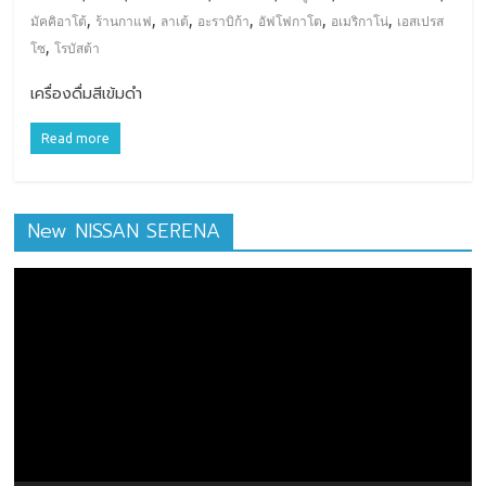
,
,
,
,
,
,
มัคคิอาโต้
ร้านกาแฟ
ลาเต้
อะราบิก้า
อัฟโฟกาโต
อเมริกาโน่
เอสเปรส
,
โซ
โรบัสต้า
เครื่องดื่มสีเข้มดำ
Read more
New NISSAN SERENA
ตัว
เล่น
ไฟล์
วิดีโอ