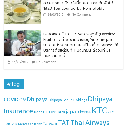
ความหรูหรา มีระดับที่คุณสามารถสัมผัสได้
1823 Tea Lounge by Ronnefeldt
24/06/2015
No Comment
เพลิดเพลินไปกับ แดซลิ่ง ฟรุตส์ (Dazzling
Fruits) ชุดน้ำชายามบ่ายเมนูใหม่จากหนุมาน
บาร์ ณ โรงแรมสยามเคมปินสกี้ กรุงเทพฯ ให้
บริการตั้งแต่วันที่ 1 มิถุนายน ถึงวันที่ 31
สิงหาคมศกนี้
14/06/2016
No Comment
#Tag:
Dhipaya
Dhipaya
COVID-19
Dhipaya Group Holdings
KTC
Insurance
japan
ICONSIAM
korea
Honda
KTC
Thai Airways
TAT
Taiwan
Mercedes-Benz
FOREVER