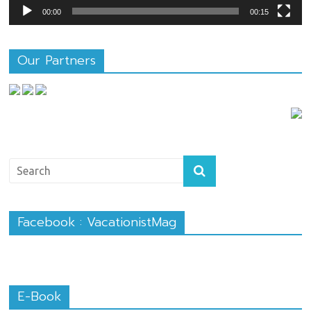
00:00
00:15
Our Partners
Facebook : VacationistMag
E-Book