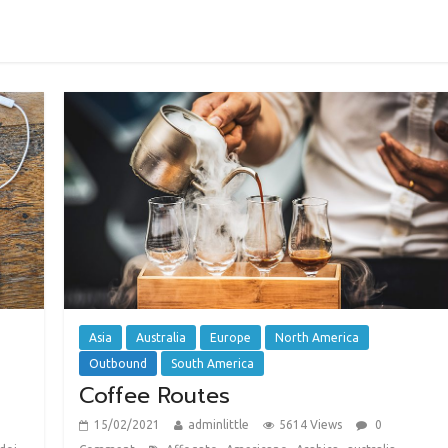
Asia
Australia
Europe
North America
Outbound
South America
Coffee Routes
15/02/2021
adminlittle
5614 Views
0
,
,
,
,