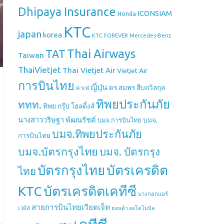
Dhipaya Insurance
ICONSIAM
Honda
KTC
japan
korea
Mercedes-Benz
KTC FOREVER
Thai Airways
TAT
Taiwan
ThaiVietjet
Thai Vietjet Air
Vietjet Air
การบินไทย
ญี่ปุ่น
ดร.สมพร สืบถวิลกุล
คาเฟ่
ทิพยประกันภัย
ททท.
ทิพย กรุ๊ป โฮลดิ้งส์
นางสาววริษฐา พัฒนรัชต์
บมจ.
บมจ.การบินไทย
บมจ.ทิพยประกันภัย
การบินไทย
บมจ.บัตรกรุงไทย
บมจ. บัตรกรุง
บัตรกรุงไทย
บัตรเครดิต
ไทย
บัตรเครดิตเคทีซี
KTC
บางกอกแอร์
สายการบินไทยเวียตเจ็ท
เวย์ส
ฮอนด้า ออโตโมบิล