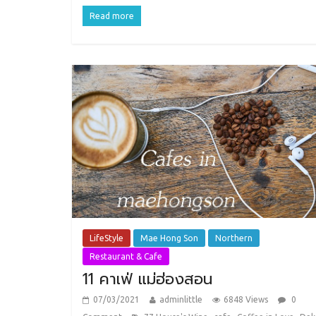
Read more
LifeStyle
Mae Hong Son
Northern
Restaurant & Cafe
11 คาเฟ่ แม่ฮ่องสอน
07/03/2021
adminlittle
6848 Views
0
,
,
,