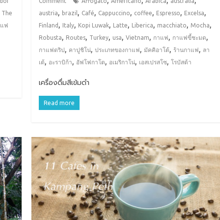
doi
Comment
Affogato
Americano
Arabica
australia
,
,
,
,
,
,
,
,
The
austria
brazil
Café
Cappuccino
coffee
Espresso
Excelsa
,
,
,
,
,
,
,
าแฟ
Finland
Italy
Kopi Luwak
Latte
Liberica
macchiato
Mocha
,
,
,
,
,
,
,
Robusta
Routes
Turkey
usa
Vietnam
กาแฟ
กาแฟขี้ชะมด
,
,
,
,
,
กาแฟดริป
คาปูชิโน่
ประเภทของกาแฟ
มัคคิอาโต้
ร้านกาแฟ
ลา
,
,
,
,
,
เต้
อะราบิก้า
อัฟโฟกาโต
อเมริกาโน่
เอสเปรสโซ
โรบัสต้า
เครื่องดื่มสีเข้มดำ
Read more