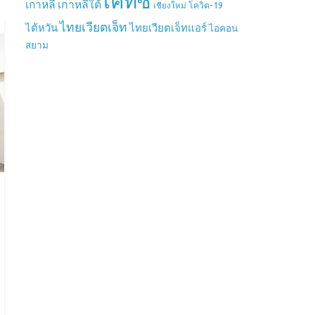
เคทีซี
เกาหลี
เกาหลีใต้
เชียงใหม่
โควิด-19
ไทยเวียตเจ็ท
ไต้หวัน
ไทยเวียตเจ็ทแอร์
ไอคอน
สยาม