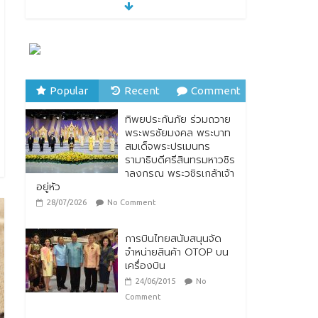
ทิพยประกันภัย ร่วมถวาย
พระพรชัยมงคล พระบาท
สมเด็จพระปรเมนทร
รามาธิบดีศรีสินทรมหาวชิร
าลงกรณ พระวชิรเกล้าเจ้า
อยู่หัว
28/07/2026
No Comment
Popular
Recent
Comment
ทิพยประกันภัย ผนึกกำลัง
ทิพยประกันภัย ร่วมถวาย
ไปรษณีย์ไทย ต่อยอด
พระพรชัยมงคล พระบาท
ความร่วมมือกว่า 10 ปี สู่
สมเด็จพระปรเมนทร
พันธมิตรเชิงกลยุทธ์ ยก
รามาธิบดีศรีสินทรมหาวชิร
ระดับบริการดิจิทัลและการ
าลงกรณ พระวชิรเกล้าเจ้า
เข้าถึงประกันภัยเพื่อ
อยู่หัว
ประชาชน
28/07/2026
No Comment
28/07/2026
No Comment
การบินไทยสนับสนุนจัด
จำหน่ายสินค้า OTOP บน
เครื่องบิน
24/06/2015
No
Comment