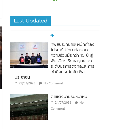
Last Updated
ตกแต่งบ้านรับหน้าฝน
24/07/2026
No
Comment
“รมว.ซาบีดา” แถลงข่าว
เปิดตัวกิจกรรมการยก
ระดับอาหารไทยพื้นถิ่นสู่
อาหารโลก “Thai Local
Food to World Food”
พร้อมกับการเปิดตัวตรา
สัญลักษณ์ “Thailand Best Local Food”
23/07/2026
No Comment