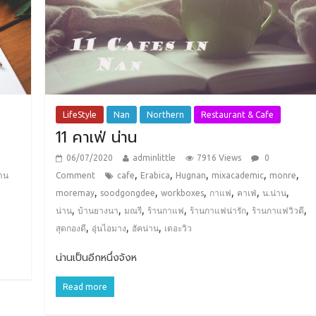
LifeStyle
Nan
Northern
Restaurant & Cafe
11 คาเฟ่ น่าน
06/07/2020
adminlittle
7916 Views
0
,
,
,
,
,
้าน
Comment
cafe
Erabica
Hugnan
mixacademic
monre
,
,
,
,
,
,
moremay
soodgongdee
workboxes
กาแฟ
คาเฟ่
น.น่าน
,
,
,
,
,
,
น่าน
บ้านยางนา
มณรี
ร้านกาแฟ
ร้านกาแฟน่ารัก
ร้านกาแฟวิวดี
,
,
,
สุดกองดี
อุ่นไอมาง
ฮัคน่าน
เดอะวิว
น่านเป็นอีกหนึ่งจังห
Read more