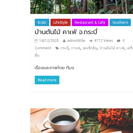
Krabi
LifeStyle
Restaurant & Cafe
Southern
บ้านต้นไม้ คาเฟ่ จ.กระบี่
14/12/2020
adminlittle
4772 Views
0
,
,
,
,
Comment
กระบี่
กาแฟ
จุดเช็กอิน
บ้านต้นไม้ คาเฟ่
เครื
ดื่ม
เรื่องและภาพโดย ทีมง
Read more