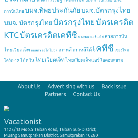
บมจ.
บมจ.การบินไทย
บมจ.ทิพยประกันภัย
บมจ.บัตรกรุงไทย
การบินไทย
บัตรกรุงไทย
บัตรเครดิต
บมจ. บัตรกรุงไทย
บัตรเครดิตเคทีซี
KTC
สายการบิน
บางกอกแอร์เวย์ส
เคทีซี
เกาหลี
เกาหลีใต้
ไทยเวียตเจ็ท
เชียงใหม่
ฮอนด้า ออโตโมบิล
ไทยเวียตเจ็ท
ไต้หวัน
ไทยเวียตเจ็ทแอร์
ไอคอนสยาม
โควิด-19
About Us
Advertising with us
Back issue
Partners
Contact Us
Vacationist
1122/43 Moo.5 Taiban Road, Taiban Sub-District,
Muang Samutprakan District, Samutprakan 10280