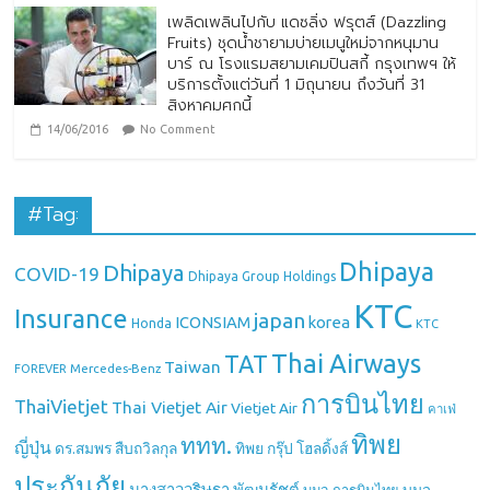
เพลิดเพลินไปกับ แดซลิ่ง ฟรุตส์ (Dazzling
Fruits) ชุดน้ำชายามบ่ายเมนูใหม่จากหนุมาน
บาร์ ณ โรงแรมสยามเคมปินสกี้ กรุงเทพฯ ให้
บริการตั้งแต่วันที่ 1 มิถุนายน ถึงวันที่ 31
สิงหาคมศกนี้
14/06/2016
No Comment
#Tag:
Dhipaya
Dhipaya
COVID-19
Dhipaya Group Holdings
KTC
Insurance
japan
ICONSIAM
korea
Honda
KTC
Thai Airways
TAT
Taiwan
Mercedes-Benz
FOREVER
การบินไทย
ThaiVietjet
Thai Vietjet Air
Vietjet Air
คาเฟ่
ทิพย
ททท.
ญี่ปุ่น
ดร.สมพร สืบถวิลกุล
ทิพย กรุ๊ป โฮลดิ้งส์
ประกันภัย
นางสาววริษฐา พัฒนรัชต์