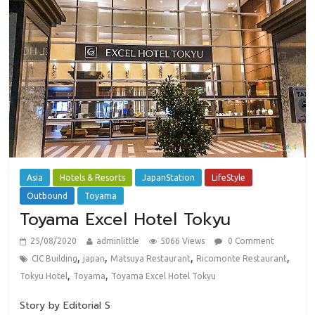
Asia
Hotels & Resorts
JapanStation
LifeStyle
Outbound
Toyama
Toyama Excel Hotel Tokyu
25/08/2020
adminlittle
5066 Views
0 Comment
,
,
,
,
CIC Building
japan
Matsuya Restaurant
Ricomonte Restaurant
,
,
Tokyu Hotel
Toyama
Toyama Excel Hotel Tokyu
Story by Editorial S