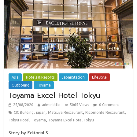
Asia
Hotels & Resorts
JapanStation
LifeStyle
Outbound
Toyama
Toyama Excel Hotel Tokyu
25/08/2020
adminlittle
5065 Views
0 Comment
,
,
,
,
CIC Building
japan
Matsuya Restaurant
Ricomonte Restaurant
,
,
Tokyu Hotel
Toyama
Toyama Excel Hotel Tokyu
Story by Editorial S