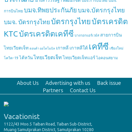
นางสาววริษฐา พัฒนรัชต์
บมจ.
บมจ.การบินไทย
บมจ.ทิพยประกันภัย
บมจ.บัตรกรุงไทย
การบินไทย
บัตรกรุงไทย
บัตรเครดิต
บมจ. บัตรกรุงไทย
บัตรเครดิตเคทีซี
KTC
สายการบิน
บางกอกแอร์เวย์ส
เคทีซี
เกาหลี
เกาหลีใต้
ไทยเวียตเจ็ท
เชียงใหม่
ฮอนด้า ออโตโมบิล
ไทยเวียตเจ็ท
ไต้หวัน
ไทยเวียตเจ็ทแอร์
ไอคอนสยาม
โควิด-19
About Us
Advertising with us
Back issue
Partners
Contact Us
Vacationist
1122/43 Moo.5 Taiban Road, Taiban Sub-District,
Muang Samutprakan District, Samutprakan 10280