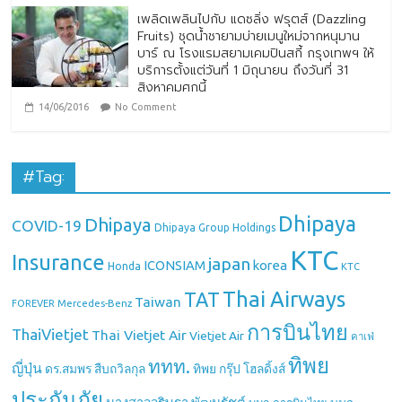
เพลิดเพลินไปกับ แดซลิ่ง ฟรุตส์ (Dazzling
Fruits) ชุดน้ำชายามบ่ายเมนูใหม่จากหนุมาน
บาร์ ณ โรงแรมสยามเคมปินสกี้ กรุงเทพฯ ให้
บริการตั้งแต่วันที่ 1 มิถุนายน ถึงวันที่ 31
สิงหาคมศกนี้
14/06/2016
No Comment
#Tag:
Dhipaya
Dhipaya
COVID-19
Dhipaya Group Holdings
KTC
Insurance
japan
ICONSIAM
korea
Honda
KTC
Thai Airways
TAT
Taiwan
Mercedes-Benz
FOREVER
การบินไทย
ThaiVietjet
Thai Vietjet Air
Vietjet Air
คาเฟ่
ทิพย
ททท.
ญี่ปุ่น
ดร.สมพร สืบถวิลกุล
ทิพย กรุ๊ป โฮลดิ้งส์
ประกันภัย