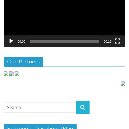
วิดีโอ
00:00
00:15
Our Partners
Facebook : VacationistMag