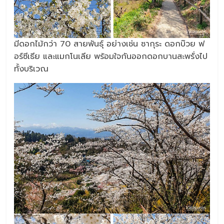
มีดอกไม้กว่า 70 สายพันธุ์ อย่างเช่น ซากุระ ดอกบ๊วย ฟ
อร์ซีเธีย และแมกโนเลีย พร้อมใจกันออกดอกบานสะพรั่งไป
ทั้งบริเวณ