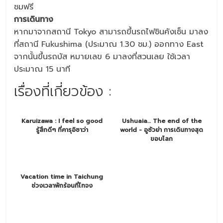
ชมฟรี
การเดินทาง
หากมาจากสถานี Tokyo สามารถขึ้นรถไฟชินคังเซ็น มาลง
ที่สถานี Fukushima (ประมาณ 1.30 ชม.) ออกทาง East
จากนั้นขึ้นรถบัส หมายเลข 6 มาลงที่สวนเลย ใช้เวลา
ประมาณ 15 นาที
เรื่องที่เกี่ยวข้อง :
Karuizawa : I feel so good
Ushuaia… The end of the
รู้สึกดีๆ ที่คารุอิซาว่า
world - อูซัวย่า การเดินทางสุด
ขอบโลก
Vacation time in Taichung
ช่วงเวลาพักร้อนที่ไทจง