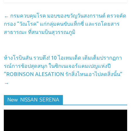
←
กรมควบคุมโรค มอบของขวัญวันสงกรานต์ ตรวจคัด
กรอง “วัณโรค” แก่กลุ่มคนขับแท็กซี่ และรถโดยสาร
สาธารณะ ที่สนามบินสุวรรณภูมิ
ห้างโรบินสัน รวบตึง! 10 ไอเทมเด็ด เติมเต็มปรากฏกา
รณ์การช้อปสุดสนุก ในซิกเนเจอร์แคมเปญแห่งปี
“ROBINSON ALESATION รักสิ่งไหนเอาไปลดสิ่งนั้น”
→
New NISSAN SERENA
ตัว
เล่น
ไฟล์