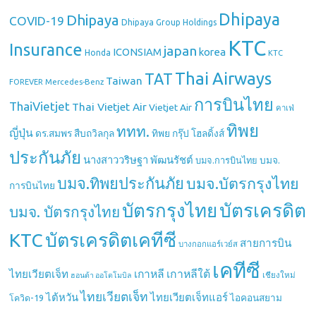
Dhipaya
Dhipaya
COVID-19
Dhipaya Group Holdings
KTC
Insurance
japan
ICONSIAM
korea
Honda
KTC
Thai Airways
TAT
Taiwan
Mercedes-Benz
FOREVER
การบินไทย
ThaiVietjet
Thai Vietjet Air
Vietjet Air
คาเฟ่
ทิพย
ททท.
ญี่ปุ่น
ดร.สมพร สืบถวิลกุล
ทิพย กรุ๊ป โฮลดิ้งส์
ประกันภัย
นางสาววริษฐา พัฒนรัชต์
บมจ.
บมจ.การบินไทย
บมจ.ทิพยประกันภัย
บมจ.บัตรกรุงไทย
การบินไทย
บัตรกรุงไทย
บัตรเครดิต
บมจ. บัตรกรุงไทย
บัตรเครดิตเคทีซี
KTC
สายการบิน
บางกอกแอร์เวย์ส
เคทีซี
เกาหลี
เกาหลีใต้
ไทยเวียตเจ็ท
เชียงใหม่
ฮอนด้า ออโตโมบิล
ไทยเวียตเจ็ท
ไต้หวัน
ไทยเวียตเจ็ทแอร์
ไอคอนสยาม
โควิด-19