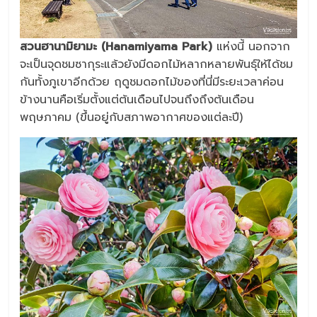
สวนฮานามิยามะ (Hanamiyama Park)
แห่งนี้ นอกจาก
จะเป็นจุดชมซากุระแล้วยังมีดอกไม้หลากหลายพันธุ์ให้ได้ชม
กันทั้งภูเขาอีกด้วย ฤดูชมดอกไม้ของที่นี่มีระยะเวลาค่อน
ข้างนานคือเริ่มตั้งแต่ต้นเดือนไปจนถึงถึงต้นเดือน
พฤษภาคม (ขึ้นอยู่กับสภาพอากาศของแต่ละปี)