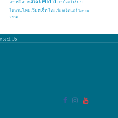
เคทีซี
เกาหลี
เกาหลีใต้
เชียงใหม่
โควิด-19
ไทยเวียตเจ็ท
ไต้หวัน
ไทยเวียตเจ็ทแอร์
ไอคอน
สยาม
ntact Us