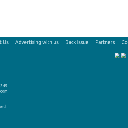
t Us
Advertising with us
Back issue
Partners
Co
9245
.com
rved.