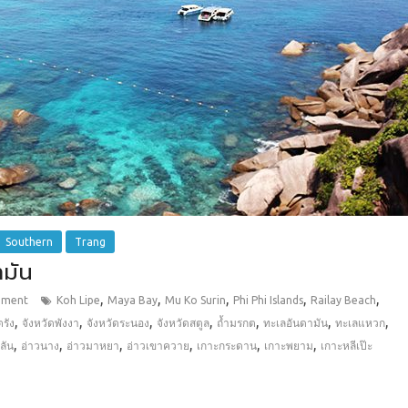
Southern
Trang
มัน
,
,
,
,
,
mment
Koh Lipe
Maya Bay
Mu Ko Surin
Phi Phi Islands
Railay Beach
,
,
,
,
,
,
,
ตรัง
จังหวัดพังงา
จังหวัดระนอง
จังหวัดสตูล
ถ้ำมรกต
ทะเลอันดามัน
ทะเลแหวก
,
,
,
,
,
,
ิลัน
อ่าวนาง
อ่าวมาหยา
อ่าวเขาควาย
เกาะกระดาน
เกาะพยาม
เกาะหลีเป๊ะ