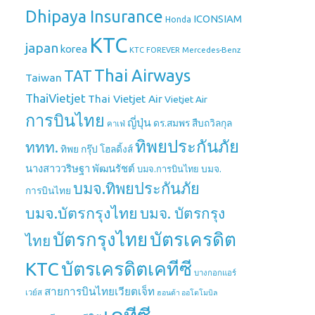
Dhipaya Insurance
ICONSIAM
Honda
KTC
japan
korea
Mercedes-Benz
KTC FOREVER
Thai Airways
TAT
Taiwan
ThaiVietjet
Thai Vietjet Air
Vietjet Air
การบินไทย
ญี่ปุ่น
ดร.สมพร สืบถวิลกุล
คาเฟ่
ทิพยประกันภัย
ททท.
ทิพย กรุ๊ป โฮลดิ้งส์
นางสาววริษฐา พัฒนรัชต์
บมจ.
บมจ.การบินไทย
บมจ.ทิพยประกันภัย
การบินไทย
บมจ.บัตรกรุงไทย
บมจ. บัตรกรุง
บัตรกรุงไทย
บัตรเครดิต
ไทย
บัตรเครดิตเคทีซี
KTC
บางกอกแอร์
สายการบินไทยเวียตเจ็ท
เวย์ส
ฮอนด้า ออโตโมบิล