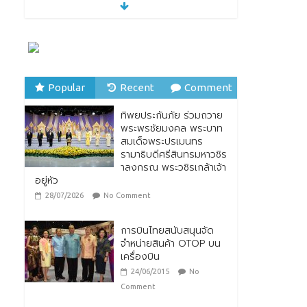
“รมว.ซาบีดา” แถลงข่าว
เปิดตัวกิจกรรมการยก
ระดับอาหารไทยพื้นถิ่นสู่
อาหารโลก “Thai Local
Food to World Food”
พร้อมกับการเปิดตัวตรา
สัญลักษณ์ “Thailand Best Local Food”
Popular
Recent
Comment
23/07/2026
No Comment
ทิพยประกันภัย ร่วมถวาย
ทิพยประกันภัย ร่วมถวาย
พระพรชัยมงคล พระบาท
พระพรชัยมงคล พระบาท
สมเด็จพระปรเมนทร
สมเด็จพระปรเมนทร
รามาธิบดีศรีสินทรมหาวชิร
รามาธิบดีศรีสินทรมหาวชิร
าลงกรณ พระวชิรเกล้าเจ้า
าลงกรณ พระวชิรเกล้าเจ้า
อยู่หัว
อยู่หัว
28/07/2026
No Comment
28/07/2026
No Comment
การบินไทยสนับสนุนจัด
จำหน่ายสินค้า OTOP บน
เครื่องบิน
24/06/2015
No
Comment