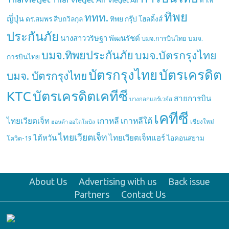
Vietjet Air
คาเฟ่
ทิพย
ททท.
ญี่ปุ่น
ดร.สมพร สืบถวิลกุล
ทิพย กรุ๊ป โฮลดิ้งส์
ประกันภัย
นางสาววริษฐา พัฒนรัชต์
บมจ.
บมจ.การบินไทย
บมจ.ทิพยประกันภัย
บมจ.บัตรกรุงไทย
การบินไทย
บัตรกรุงไทย
บัตรเครดิต
บมจ. บัตรกรุงไทย
บัตรเครดิตเคทีซี
KTC
สายการบิน
บางกอกแอร์เวย์ส
เคทีซี
เกาหลี
เกาหลีใต้
ไทยเวียตเจ็ท
เชียงใหม่
ฮอนด้า ออโตโมบิล
ไทยเวียตเจ็ท
ไต้หวัน
ไทยเวียตเจ็ทแอร์
ไอคอนสยาม
โควิด-19
About Us
Advertising with us
Back issue
Partners
Contact Us