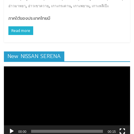
,
,
,
,
อ่าวมาหยา
อ่าวเขาควาย
เกาะกระดาน
เกาะพยาม
เกาะหลีเป๊ะ
ภาคใต้ของประเทศไทยมี
Read more
New NISSAN SERENA
ตัว
เล่น
ไฟล์
วิดีโอ
00:00
00:15