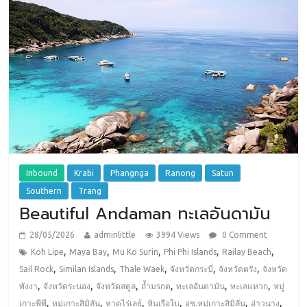
Inbound
Krabi
Phangnga
Ranong
Satun
Southern
Trang
Beautiful Andaman ทะเลอันดามัน
28/05/2026
adminlittle
3994 Views
0 Comment
,
,
,
,
,
Koh Lipe
Maya Bay
Mu Ko Surin
Phi Phi Islands
Railay Beach
,
,
,
,
,
Sail Rock
Similan Islands
Thale Waek
จังหวัดกระบี่
จังหวัดตรัง
จังหวัด
,
,
,
,
,
,
พังงา
จังหวัดระนอง
จังหวัดสตูล
ถ้ำมรกต
ทะเลอันดามัน
ทะเลแหวก
หมู่
,
,
,
,
,
,
เกาะพีพี
หมู่เกาะสิมิลัน
หาดไร่เลย์
หินเรือใบ
อช.หมู่เกาะสิมิลัน
อ่าวนาง