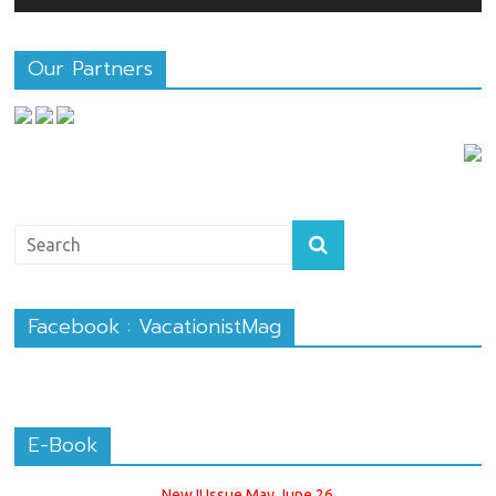
Our Partners
Facebook : VacationistMag
E-Book
New !! Issue May June 26