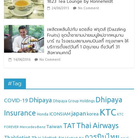
1823 Tea Lounge by Ronnefeldt
24/06/2015
No Comment
เพลิดเพลินไปกับ แดซลิ่ง ฟรุตส์ (Dazzling
Fruits) ชุดน้ำชายามบ่ายเมนูใหม่จากหนุมาน
บาร์ ณ โรงแรมสยามเคมปินสกี้ กรุงเทพฯ ให้
บริการตั้งแต่วันที่ 1 มิถุนายน ถึงวันที่ 31
สิงหาคมศกนี้
14/06/2016
No Comment
#Tag:
Dhipaya
Dhipaya
COVID-19
Dhipaya Group Holdings
KTC
Insurance
japan
ICONSIAM
korea
Honda
KTC
Thai Airways
TAT
Taiwan
Mercedes-Benz
FOREVER
การบินไทย
ThaiVietjet
Thai Vietjet Air