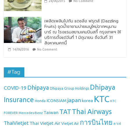
24/06/2015
No Comment
เพลิดเพลินไปกับ แดซลิ่ง ฟรุตส์ (Dazzling
Fruits) ชุดน้ำชายามบ่ายเมนูใหม่จากหนุมาน
บาร์ ณ โรงแรมสยามเคมปินสกี้ กรุงเทพฯ ให้
บริการตั้งแต่วันที่ 1 มิถุนายน ถึงวันที่ 31
สิงหาคมศกนี้
14/06/2016
No Comment
#Tag:
Dhipaya
Dhipaya
COVID-19
Dhipaya Group Holdings
KTC
Insurance
japan
ICONSIAM
korea
Honda
KTC
Thai Airways
TAT
Taiwan
Mercedes-Benz
FOREVER
การบินไทย
ThaiVietjet
Thai Vietjet Air
Vietjet Air
คาเฟ่