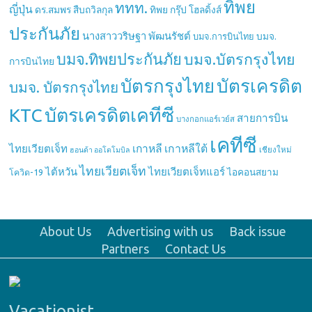
ทิพย
ททท.
ญี่ปุ่น
ดร.สมพร สืบถวิลกุล
ทิพย กรุ๊ป โฮลดิ้งส์
ประกันภัย
นางสาววริษฐา พัฒนรัชต์
บมจ.
บมจ.การบินไทย
บมจ.ทิพยประกันภัย
บมจ.บัตรกรุงไทย
การบินไทย
บัตรกรุงไทย
บัตรเครดิต
บมจ. บัตรกรุงไทย
บัตรเครดิตเคทีซี
KTC
สายการบิน
บางกอกแอร์เวย์ส
เคทีซี
เกาหลี
เกาหลีใต้
ไทยเวียตเจ็ท
เชียงใหม่
ฮอนด้า ออโตโมบิล
ไทยเวียตเจ็ท
ไต้หวัน
ไทยเวียตเจ็ทแอร์
ไอคอนสยาม
โควิด-19
About Us
Advertising with us
Back issue
Partners
Contact Us
Vacationist