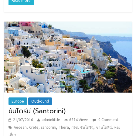
Read more
Europe
Outbound
ซันโดรีนี (Santorini)
21/07/2016
adminlittle
6574 Views
0 Comment
,
,
,
,
,
,
,
Aegean
Crete
santorini
Thera
กรีซ
ซันโตรินี
ซานโตลินี
ท่อง
เที่ยว