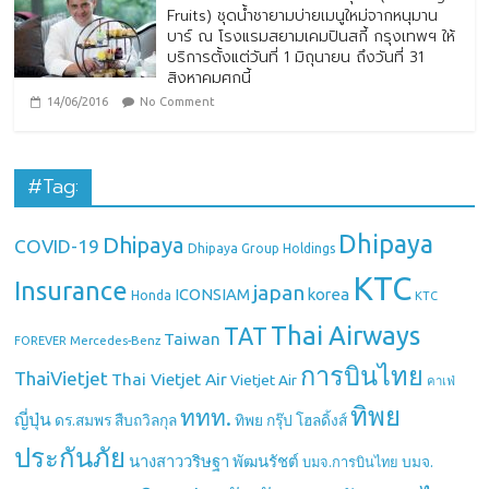
Fruits) ชุดน้ำชายามบ่ายเมนูใหม่จากหนุมาน
บาร์ ณ โรงแรมสยามเคมปินสกี้ กรุงเทพฯ ให้
บริการตั้งแต่วันที่ 1 มิถุนายน ถึงวันที่ 31
สิงหาคมศกนี้
14/06/2016
No Comment
#Tag:
Dhipaya
Dhipaya
COVID-19
Dhipaya Group Holdings
KTC
Insurance
japan
ICONSIAM
korea
Honda
KTC
Thai Airways
TAT
Taiwan
Mercedes-Benz
FOREVER
การบินไทย
ThaiVietjet
Thai Vietjet Air
Vietjet Air
คาเฟ่
ทิพย
ททท.
ญี่ปุ่น
ดร.สมพร สืบถวิลกุล
ทิพย กรุ๊ป โฮลดิ้งส์
ประกันภัย
นางสาววริษฐา พัฒนรัชต์
บมจ.
บมจ.การบินไทย