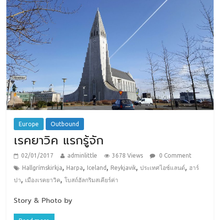
Europe
Outbound
เรคยาวิค แรกรู้จัก
02/01/2017
adminlittle
3678 Views
0 Comment
,
,
,
,
,
Hallgrímskirkja
Harpa
Iceland
Reykjavik
ประเทศไอซ์แลนด์
ฮาร์
,
,
ปา
เมืองเรคยาวิค
โบสถ์ฮัลกริมสเคียร์ค่า
Story & Photo by