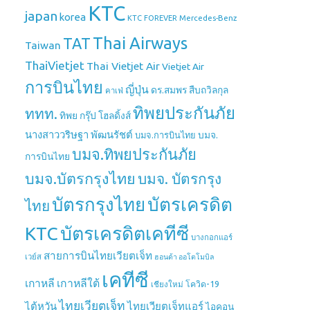
KTC
japan
korea
Mercedes-Benz
KTC FOREVER
Thai Airways
TAT
Taiwan
ThaiVietjet
Thai Vietjet Air
Vietjet Air
การบินไทย
ญี่ปุ่น
ดร.สมพร สืบถวิลกุล
คาเฟ่
ทิพยประกันภัย
ททท.
ทิพย กรุ๊ป โฮลดิ้งส์
นางสาววริษฐา พัฒนรัชต์
บมจ.
บมจ.การบินไทย
บมจ.ทิพยประกันภัย
การบินไทย
บมจ.บัตรกรุงไทย
บมจ. บัตรกรุง
บัตรกรุงไทย
บัตรเครดิต
ไทย
บัตรเครดิตเคทีซี
KTC
บางกอกแอร์
สายการบินไทยเวียตเจ็ท
เวย์ส
ฮอนด้า ออโตโมบิล
เคทีซี
เกาหลี
เกาหลีใต้
เชียงใหม่
โควิด-19
ไทยเวียตเจ็ท
ไต้หวัน
ไทยเวียตเจ็ทแอร์
ไอคอน