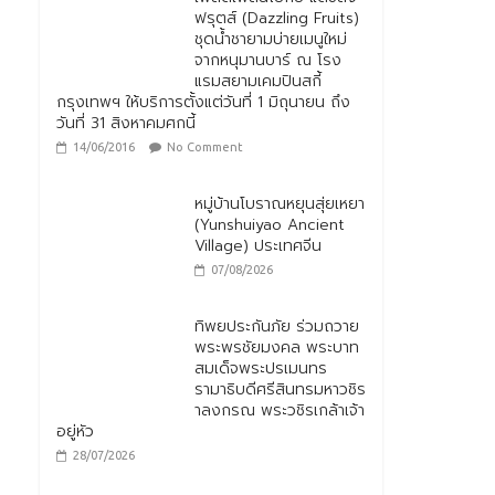
ฟรุตส์ (Dazzling Fruits)
ชุดน้ำชายามบ่ายเมนูใหม่
จากหนุมานบาร์ ณ โรง
แรมสยามเคมปินสกี้
กรุงเทพฯ ให้บริการตั้งแต่วันที่ 1 มิถุนายน ถึง
วันที่ 31 สิงหาคมศกนี้
14/06/2016
No Comment
หมู่บ้านโบราณหยุนสุ่ยเหยา
(Yunshuiyao Ancient
Village) ประเทศจีน
07/08/2026
ทิพยประกันภัย ร่วมถวาย
พระพรชัยมงคล พระบาท
สมเด็จพระปรเมนทร
รามาธิบดีศรีสินทรมหาวชิร
าลงกรณ พระวชิรเกล้าเจ้า
อยู่หัว
28/07/2026