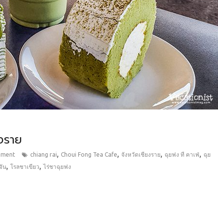
งราย
,
,
,
,
mment
chiang rai
Choui Fong Tea Cafe
จังหวัดเชียงราย
ฉุยฟง ที คาเฟ่
ฉุย
,
,
จัน
โรลชาเขียว
ไร่ชาฉุยฟง