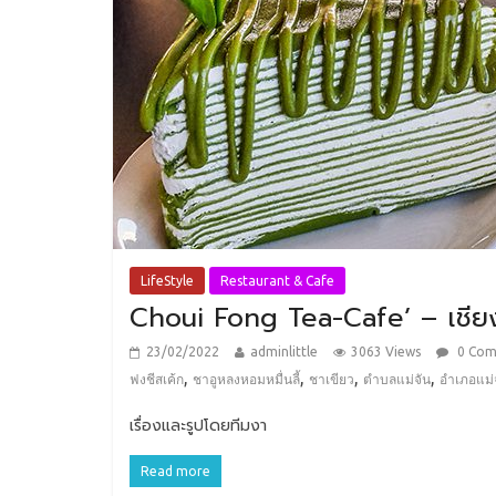
LifeStyle
Restaurant & Cafe
Choui Fong Tea-Cafe’ – เชีย
23/02/2022
adminlittle
3063 Views
0 Co
,
,
,
,
ฟงชีสเค้ก
ชาอูหลงหอมหมื่นลี้
ชาเขียว
ตำบลแม่จัน
อำเภอแม่
เรื่องและรูปโดยทีมงา
Read more