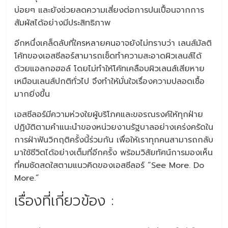
บ่อยๆ และยังช่วยลดความเสี่ยงต่อการปนเปื้อนจากการ
สัมผัสได้อย่างมีประสิทธิภาพ
อีกหนึ่งเคล็ดลับที่ใครหลายคนอาจยังไม่ทราบว่า เลนส์มัลติ
โค้ทของเอสซีลอร์สามารถเช็ดทำความสะอาดผิวเลนส์ได้
ด้วยแอลกอฮอล์ โดยไม่ทำให้โค้ทเคลือบผิวเลนส์เสียหาย
เหมือนเลนส์ปกติทั่วไป จึงทำให้มั่นใจเรื่องความปลอดเชื้อ
มากยิ่งขึ้น
เอสซีลอร์มีความห่วงใยผู้บริโภคและขอรณรงค์ให้ทุกฝ่าย
ปฏิบัติตามคำแนะนำของหน่วยงานรัฐบาลอย่างเคร่งครัดใน
การฝ่าฟันวิกฤติครั้งนี้ร่วมกัน เพื่อให้เราทุกคนสามารถกลับ
มาใช้ชีวิตได้อย่างเต็มที่อีกครั้ง พร้อมวิสัยทัศน์การมองเห็น
ที่คมชัดสดใสตามแนวคิดของเอสซีลอร์ “See More. Do
More.”
เรื่องที่เกี่ยวข้อง :