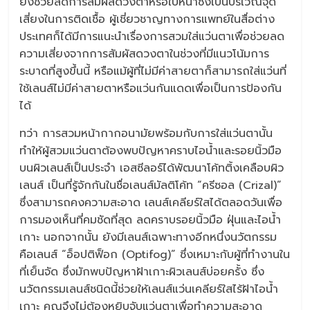
ยังช่วยลดการสัมผัสดวงตาหรือใบหน้าซึ่งเป็นบริเวณจุด
เสี่ยงในการติดเชื้อ ผู้เชี่ยวชาญทางการแพทย์ในสื่อต่าง
ประเทศก็ได้มีการแนะนำเรื่องการสวมใส่แว่นตาเพื่อช่วยลด
ความเสี่ยงจากการสัมผัสดวงตาในช่วงที่มีแนวโน้มการ
ระบาดที่สูงขึ้นนี้ หรือแม้ผู้ที่ไม่มีค่าสายตาก็สามารถใส่แว่นที่
ใช้เลนส์ไม่มีค่าสายตาหรือแว่นกันแดดเพื่อเป็นการป้องกัน
ได้
ทว่า การสวมหน้ากากอนามัยพร้อมกับการใส่แว่นตานั้น
ทำให้ผู้สวมแว่นตาต้องพบปัญหาคราบไอน้ำและรอยนิ้วมือ
บนผิวเลนส์เป็นประจำ เอสซีลอร์ได้พัฒนาโค้ทติ้งเคลือบผิว
เลนส์ เป็นที่รู้จักกันในชื่อเลนส์มัลติโค้ท “ครีซอล (Crizal)”
ซึ่งสามารถคงความสะอาด เลนส์เคลียร์ใสได้ตลอดวันเพื่อ
การมองเห็นที่คมชัดที่สุด ลดคราบรอยนิ้วมือ ฝุ่นและไอน้ำ
เกาะ นอกจากนั้น ยังมีเลนส์เฉพาะทางอีกหนึ่งนวัตกรรม
คือเลนส์ “อ็อปติฟ็อก (Optifog)” ซึ่งเหมาะกับผู้ที่ทำงานใน
ที่เย็นจัด ซึ่งมักพบปัญหาฝ้าเกาะผิวเลนส์บ่อยครั้ง ซึ่ง
นวัตกรรมเลนส์ชนิดนี้ช่วยให้เลนส์แว่นเคลียร์ใสไร้ฝ้าไอน้ำ
เกาะ คุณจึงไม่ต้องหยิบจับแว่นตาเพื่อทำความสะอาด