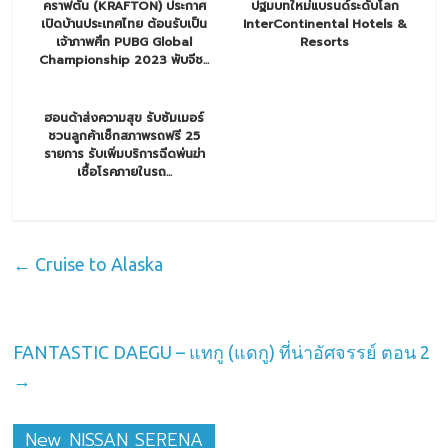
คราฟตัน (KRAFTON) ประกาศ
ปฐมบทใหม่แบรนด์ระดับโลก
เปิดบ้านประเทศไทย ต้อนรับเป็น
InterContinental Hotels &
เจ้าภาพศึก PUBG Global
Resorts
Championship 2023 พับจีช...
ฮอนด้าส่งความสุข รับซัมเมอร์
ชวนลูกค้าเช็กสภาพรถฟรี 25
รายการ รับเพิ่มบริการฉีดพ่นฆ่า
เชื้อโรคภายในรถ...
←
Cruise to Alaska
FANTASTIC DAEGU – แทกู (แดกู) ที่น่าอัศจรรย์ ตอน 2
→
New NISSAN SERENA