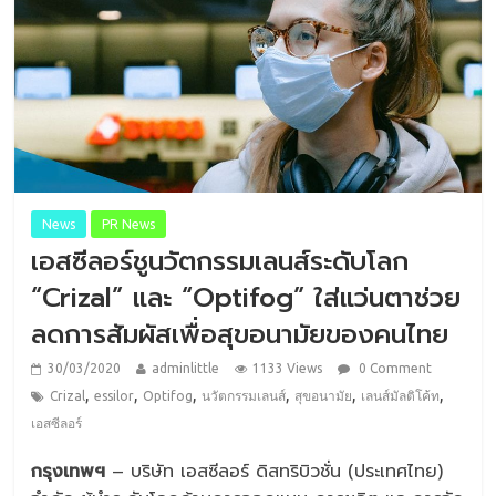
News
PR News
เอสซีลอร์ชูนวัตกรรมเลนส์ระดับโลก
“Crizal” และ “Optifog” ใส่แว่นตาช่วย
ลดการสัมผัสเพื่อสุขอนามัยของคนไทย
30/03/2020
adminlittle
1133 Views
0 Comment
,
,
,
,
,
,
Crizal
essilor
Optifog
นวัตกรรมเลนส์
สุขอนามัย
เลนส์มัลติโค้ท
เอสซีลอร์
กรุงเทพฯ
– บริษัท เอสซีลอร์ ดิสทริบิวชั่น (ประเทศไทย)