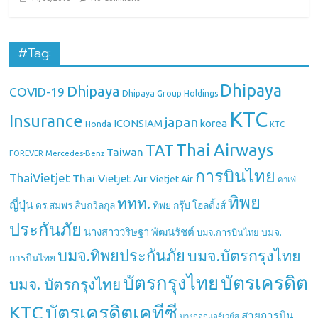
#Tag:
Dhipaya
Dhipaya
COVID-19
Dhipaya Group Holdings
KTC
Insurance
japan
ICONSIAM
korea
Honda
KTC
Thai Airways
TAT
Taiwan
Mercedes-Benz
FOREVER
การบินไทย
ThaiVietjet
Thai Vietjet Air
Vietjet Air
คาเฟ่
ทิพย
ททท.
ญี่ปุ่น
ดร.สมพร สืบถวิลกุล
ทิพย กรุ๊ป โฮลดิ้งส์
ประกันภัย
นางสาววริษฐา พัฒนรัชต์
บมจ.
บมจ.การบินไทย
บมจ.ทิพยประกันภัย
บมจ.บัตรกรุงไทย
การบินไทย
บัตรกรุงไทย
บัตรเครดิต
บมจ. บัตรกรุงไทย
บัตรเครดิตเคทีซี
KTC
สายการบิน
บางกอกแอร์เวย์ส