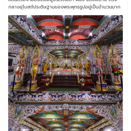
กลางอุโบสถ์ประดิษฐานของพระพุทธรูปอยู่เป็นจำนวนมาก