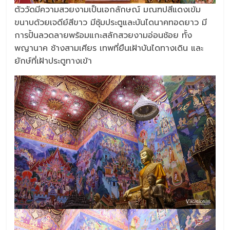
ตัววัดมีความสวยงามเป็นเอกลักษณ์ มณฑปสีแดงเข้ม
ขนาบด้วยเจดีย์สีขาว มีซุ้มประตูและบันไดนาคทอดยาว มี
การปั้นลวดลายพร้อมแกะสลักสวยงามอ่อนช้อย ทั้ง
พญานาค ช้างสามเศียร เทพที่ยืนเฝ้าบันไดทางเดิน และ
ยักษ์ที่เฝ้าประตูทางเข้า