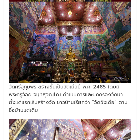
วัดศรีอุทุมพร สร้างขึ้นเป็นวัดเมื่อปี พ.ศ. 2485 โดยมี
พระครูจ้อย จนฺทสุวณฺโณ ดำเนินการและปกครองวัดมา
ตั้งแต่แรกเริ่มสร้างวัด ชาวบ้านเรียกว่า “วัดวังเดื่อ” ตาม
ชื่อบ้านแต่เดิม