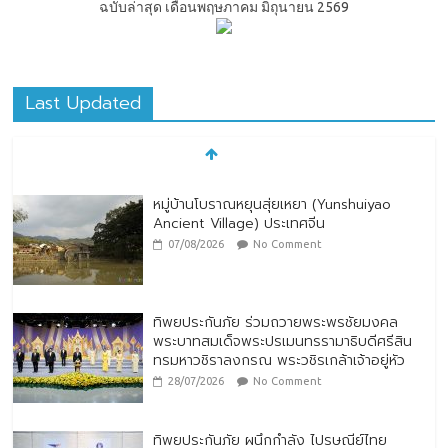
ฉบับล่าสุด เดือนพฤษภาคม มิถุนายน 2569
Last Updated
หมู่บ้านโบราณหยุนสุ่ยเหยา (Yunshuiyao
Ancient Village) ประเทศจีน
07/08/2026
No Comment
ทิพยประกันภัย ร่วมถวายพระพรชัยมงคล
พระบาทสมเด็จพระปรเมนทรรามาธิบดีศรีสิน
ทรมหาวชิราลงกรณ พระวชิรเกล้าเจ้าอยู่หัว
28/07/2026
No Comment
ทิพยประกันภัย ผนึกกำลัง ไปรษณีย์ไทย
ต่อยอดความร่วมมือกว่า 10 ปี สู่พันธมิตร