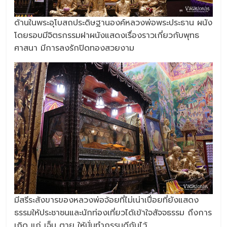
ด้านในพระอุโบสถประดิษฐานองค์หลวงพ่อพระประธาน ผนัง
โดยรอบมีจิตรกรรมฝาผนังแสดงเรื่องราวเกี่ยวกับพุทธ
ศาสนา มีการลงรักปิดทองสวยงาม
มีสรีระสังขารของหลวงพ่อจ้อยที่ไม่เน่าเปื่อยที่ยังแสดง
ธรรมให้ประชาชนและนักท่องเที่ยวได้เข้าใจสัจจธรรม ถึงการ
เกิด แก่ เจ็บ ตาย ให้มั่นทำกรรมดีกันไว้