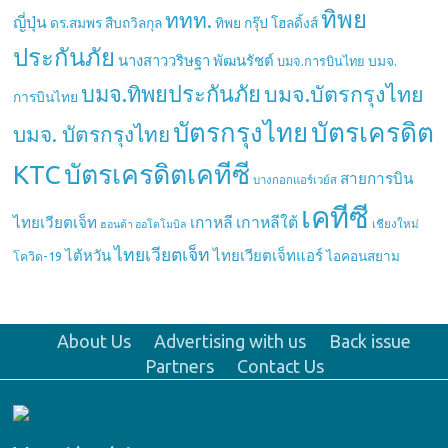
ทิพย
ททท.
ญี่ปุ่น
ดร.สมพร สืบถวิลกุล
ทิพย กรุ๊ป โฮลดิ้งส์
ประกันภัย
นางสาววริษฐา พัฒนรัชต์
บมจ.
บมจ.การบินไทย
บมจ.ทิพยประกันภัย
บมจ.บัตรกรุงไทย
การบินไทย
บัตรกรุงไทย
บัตรเครดิต
บมจ. บัตรกรุงไทย
บัตรเครดิตเคทีซี
KTC
สายการบิน
บางกอกแอร์เวย์ส
เคทีซี
เกาหลี
เกาหลีใต้
ไทยเวียตเจ็ท
เชียงใหม่
ฮอนด้า ออโตโมบิล
ไทยเวียตเจ็ท
ไต้หวัน
ไทยเวียตเจ็ทแอร์
ไอคอนสยาม
โควิด-19
About Us
Advertising with us
Back issue
Partners
Contact Us