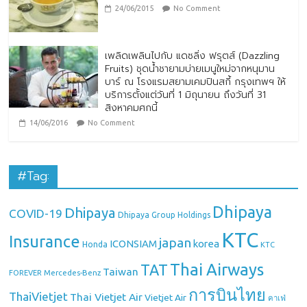
24/06/2015
No Comment
เพลิดเพลินไปกับ แดซลิ่ง ฟรุตส์ (Dazzling
Fruits) ชุดน้ำชายามบ่ายเมนูใหม่จากหนุมาน
บาร์ ณ โรงแรมสยามเคมปินสกี้ กรุงเทพฯ ให้
บริการตั้งแต่วันที่ 1 มิถุนายน ถึงวันที่ 31
สิงหาคมศกนี้
14/06/2016
No Comment
#Tag:
Dhipaya
Dhipaya
COVID-19
Dhipaya Group Holdings
KTC
Insurance
japan
ICONSIAM
korea
Honda
KTC
Thai Airways
TAT
Taiwan
Mercedes-Benz
FOREVER
การบินไทย
ThaiVietjet
Thai Vietjet Air
Vietjet Air
คาเฟ่