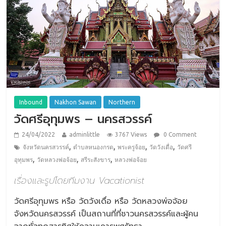
Inbound
Nakhon Sawan
Northern
วัดศรีอุทุมพร – นครสวรรค์
24/04/2022
adminlittle
3767 Views
0 Comment
,
,
,
,
จังหวัดนครสวรรค์
ตำบลหนองกรด
พระครูจ้อย
วัดวังเดื่อ
วัดศรี
,
,
,
อุทุมพร
วัดหลวงพ่อจ้อย
สรีระสังขาร
หลวงพ่อจ้อย
เรื่องและรูปโดยทีมงาน Vacationist
วัดศรีอุทุมพร หรือ วัดวังเดื่อ หรือ วัดหลวงพ่อจ้อย
จังหวัดนครสวรรค์ เป็นสถานที่ที่ชาวนครสวรรค์และผู้คน