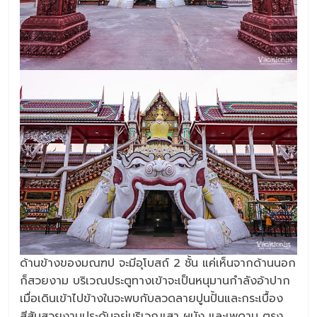
ด้านข้างของมณฑป จะมีอุโบสถ์ 2 ชั้น แค่เห็นจากด้านนอก
ก็สวยงาม บริเวณประตูทางเข้าจะเป็นหนุมานกำลังอ้าปาก
เมื่อเดินเข้าไปข้างในจะพบกับลวดลายปูนปั้นและกระเบื้อง
สีสันสวยงามประดับอยู่บริเวณเสา ผนัง และเพดาน ตรง