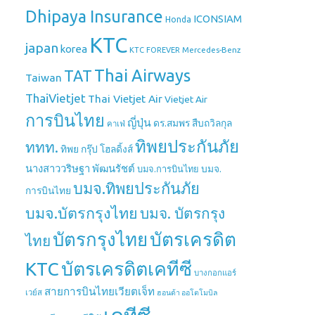
Dhipaya Insurance
ICONSIAM
Honda
KTC
japan
korea
Mercedes-Benz
KTC FOREVER
Thai Airways
TAT
Taiwan
ThaiVietjet
Thai Vietjet Air
Vietjet Air
การบินไทย
ญี่ปุ่น
ดร.สมพร สืบถวิลกุล
คาเฟ่
ทิพยประกันภัย
ททท.
ทิพย กรุ๊ป โฮลดิ้งส์
นางสาววริษฐา พัฒนรัชต์
บมจ.
บมจ.การบินไทย
บมจ.ทิพยประกันภัย
การบินไทย
บมจ.บัตรกรุงไทย
บมจ. บัตรกรุง
บัตรกรุงไทย
บัตรเครดิต
ไทย
บัตรเครดิตเคทีซี
KTC
บางกอกแอร์
สายการบินไทยเวียตเจ็ท
เวย์ส
ฮอนด้า ออโตโมบิล