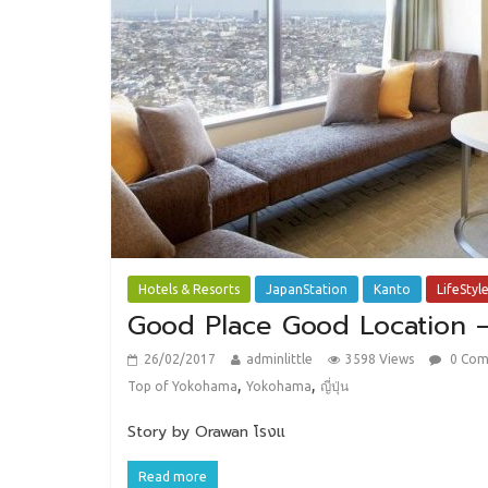
Hotels & Resorts
JapanStation
Kanto
LifeStyl
Good Place Good Location 
26/02/2017
adminlittle
3598 Views
0 Co
,
,
Top of Yokohama
Yokohama
ญี่ปุ่น
Story by Orawan โรงแ
Read more