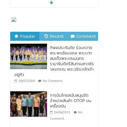
“รมว.ซาบีดา” แถลงข่าว
เปิดตัวกิจกรรมการยก
ระดับอาหารไทยพื้นถิ่นสู่
อาหารโลก “Thai Local
Food to World Food”
พร้อมกับการเปิดตัวตรา
สัญลักษณ์ “Thailand Best Local Food”
Popular
Recent
Comment
23/07/2026
No Comment
ทิพยประกันภัย ร่วมถวาย
ทิพยประกันภัย ร่วมถวาย
พระพรชัยมงคล พระบาท
พระพรชัยมงคล พระบาท
สมเด็จพระปรเมนทร
สมเด็จพระปรเมนทร
รามาธิบดีศรีสินทรมหาวชิร
รามาธิบดีศรีสินทรมหาวชิร
าลงกรณ พระวชิรเกล้าเจ้า
าลงกรณ พระวชิรเกล้าเจ้า
อยู่หัว
อยู่หัว
28/07/2026
No Comment
28/07/2026
No Comment
การบินไทยสนับสนุนจัด
จำหน่ายสินค้า OTOP บน
เครื่องบิน
24/06/2015
No
Comment