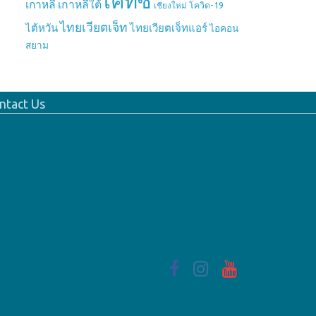
เคทีซี
เกาหลี
เกาหลีใต้
เชียงใหม่
โควิด-19
ไทยเวียตเจ็ท
ไต้หวัน
ไทยเวียตเจ็ทแอร์
ไอคอน
สยาม
ntact Us