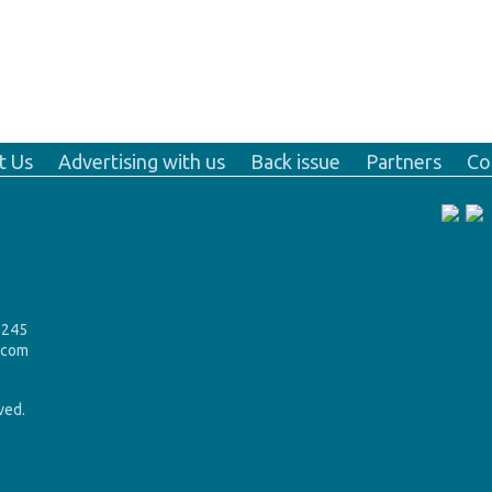
t Us
Advertising with us
Back issue
Partners
Co
9245
.com
rved.