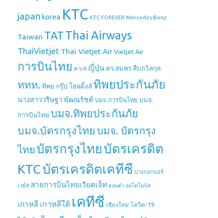
KTC
japan
korea
Mercedes-Benz
KTC FOREVER
Thai Airways
TAT
Taiwan
ThaiVietjet
Thai Vietjet Air
Vietjet Air
การบินไทย
ญี่ปุ่น
ดร.สมพร สืบถวิลกุล
คาเฟ่
ทิพยประกันภัย
ททท.
ทิพย กรุ๊ป โฮลดิ้งส์
นางสาววริษฐา พัฒนรัชต์
บมจ.
บมจ.การบินไทย
บมจ.ทิพยประกันภัย
การบินไทย
บมจ.บัตรกรุงไทย
บมจ. บัตรกรุง
บัตรกรุงไทย
บัตรเครดิต
ไทย
บัตรเครดิตเคทีซี
KTC
บางกอกแอร์
สายการบินไทยเวียตเจ็ท
เวย์ส
ฮอนด้า ออโตโมบิล
เคทีซี
เกาหลี
เกาหลีใต้
เชียงใหม่
โควิด-19