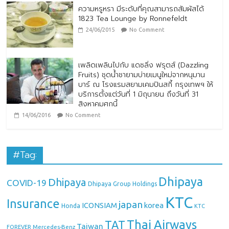
ความหรูหรา มีระดับที่คุณสามารถสัมผัสได้
1823 Tea Lounge by Ronnefeldt
24/06/2015
No Comment
เพลิดเพลินไปกับ แดซลิ่ง ฟรุตส์ (Dazzling
Fruits) ชุดน้ำชายามบ่ายเมนูใหม่จากหนุมาน
บาร์ ณ โรงแรมสยามเคมปินสกี้ กรุงเทพฯ ให้
บริการตั้งแต่วันที่ 1 มิถุนายน ถึงวันที่ 31
สิงหาคมศกนี้
14/06/2016
No Comment
#Tag:
Dhipaya
Dhipaya
COVID-19
Dhipaya Group Holdings
KTC
Insurance
japan
ICONSIAM
korea
Honda
KTC
Thai Airways
TAT
Taiwan
Mercedes-Benz
FOREVER