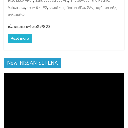
,
,
,
,
Riachuelo River
Santiago
Street Art
The Jewel of the Pacific
,
,
,
,
,
,
,
Valparaíso
กราฟฟิค
ชิลี
ถนนศิลปะ
บัลปาราอีโซ
สีสัน
หมู่บ้านสายรุ้ง
อาร์เจนติน่า
เรื่องและภาพโดย&#823
Read more
New NISSAN SERENA
ตัว
เล่น
ไฟล์
วิดีโอ