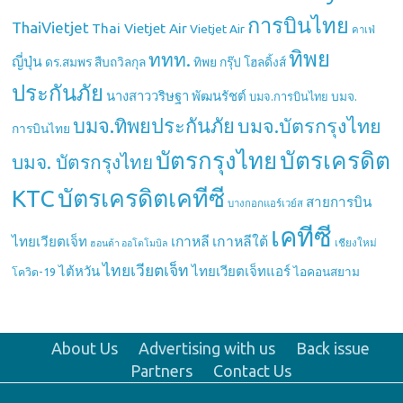
การบินไทย
ThaiVietjet
Thai Vietjet Air
Vietjet Air
คาเฟ่
ทิพย
ททท.
ญี่ปุ่น
ดร.สมพร สืบถวิลกุล
ทิพย กรุ๊ป โฮลดิ้งส์
ประกันภัย
นางสาววริษฐา พัฒนรัชต์
บมจ.
บมจ.การบินไทย
บมจ.ทิพยประกันภัย
บมจ.บัตรกรุงไทย
การบินไทย
บัตรกรุงไทย
บัตรเครดิต
บมจ. บัตรกรุงไทย
บัตรเครดิตเคทีซี
KTC
สายการบิน
บางกอกแอร์เวย์ส
เคทีซี
เกาหลี
เกาหลีใต้
ไทยเวียตเจ็ท
เชียงใหม่
ฮอนด้า ออโตโมบิล
ไทยเวียตเจ็ท
ไต้หวัน
ไทยเวียตเจ็ทแอร์
ไอคอนสยาม
โควิด-19
About Us
Advertising with us
Back issue
Partners
Contact Us