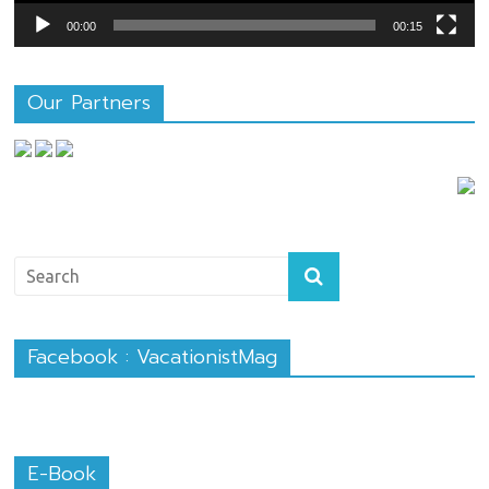
00:00
00:15
Our Partners
Facebook : VacationistMag
E-Book