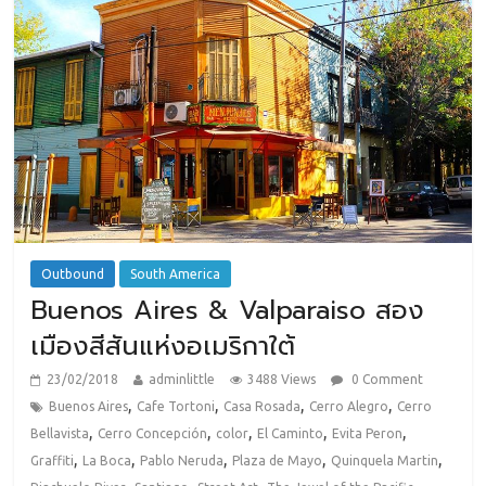
Outbound
South America
Buenos Aires & Valparaiso สอง
เมืองสีสันแห่งอเมริกาใต้
23/02/2018
adminlittle
3488 Views
0 Comment
,
,
,
,
Buenos Aires
Cafe Tortoni
Casa Rosada
Cerro Alegro
Cerro
,
,
,
,
,
Bellavista
Cerro Concepción
color
El Caminto
Evita Peron
,
,
,
,
,
Graffiti
La Boca
Pablo Neruda
Plaza de Mayo
Quinquela Martin