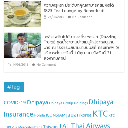
ความหรูหรา มีระดับที่คุณสามารถสัมผัสได้
1823 Tea Lounge by Ronnefeldt
24/06/2015
No Comment
เพลิดเพลินไปกับ แดซลิ่ง ฟรุตส์ (Dazzling
Fruits) ชุดน้ำชายามบ่ายเมนูใหม่จากหนุมาน
บาร์ ณ โรงแรมสยามเคมปินสกี้ กรุงเทพฯ ให้
บริการตั้งแต่วันที่ 1 มิถุนายน ถึงวันที่ 31
สิงหาคมศกนี้
14/06/2016
No Comment
#Tag:
Dhipaya
Dhipaya
COVID-19
Dhipaya Group Holdings
KTC
Insurance
japan
ICONSIAM
korea
Honda
KTC
Thai Airways
TAT
Taiwan
Mercedes-Benz
FOREVER