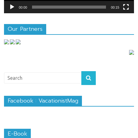
00:00
00:15
Our Partners
Facebook : VacationistMag
E-Book