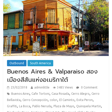
Outbound
South America
Buenos Aires & Valparaiso สอง
เมืองสีสันแห่งอเมริกาใต้
23/02/2018
adminlittle
3485 Views
0 Comment
,
,
,
,
Buenos Aires
Cafe Tortoni
Casa Rosada
Cerro Alegro
Cerro
,
,
,
,
,
Bellavista
Cerro Concepción
color
El Caminto
Evita Peron
,
,
,
,
,
Graffiti
La Boca
Pablo Neruda
Plaza de Mayo
Quinquela Martin