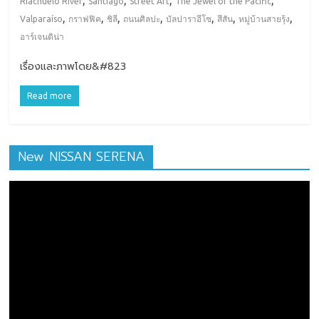
,
,
,
,
Riachuelo River
Santiago
Street Art
The Jewel of the Pacific
,
,
,
,
,
,
,
Valparaíso
กราฟฟิค
ชิลี
ถนนศิลปะ
บัลปาราอีโซ
สีสัน
หมู่บ้านสายรุ้ง
อาร์เจนติน่า
เรื่องและภาพโดย&#823
Read more
New NISSAN SERENA
ตัว
เล่น
ไฟล์
วิดีโอ