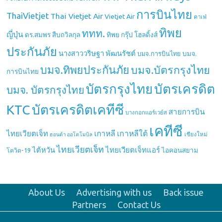
การบินไทย
ThaiVietjet
Thai Vietjet Air
Vietjet Air
คาเฟ่
ทิพย
ททท.
ญี่ปุ่น
ดร.สมพร สืบถวิลกุล
ทิพย กรุ๊ป โฮลดิ้งส์
ประกันภัย
นางสาววริษฐา พัฒนรัชต์
บมจ.
บมจ.การบินไทย
บมจ.ทิพยประกันภัย
บมจ.บัตรกรุงไทย
การบินไทย
บัตรกรุงไทย
บัตรเครดิต
บมจ. บัตรกรุงไทย
บัตรเครดิตเคทีซี
KTC
สายการบิน
บางกอกแอร์เวย์ส
เคทีซี
เกาหลี
เกาหลีใต้
ไทยเวียตเจ็ท
เชียงใหม่
ฮอนด้า ออโตโมบิล
ไทยเวียตเจ็ท
ไต้หวัน
ไทยเวียตเจ็ทแอร์
ไอคอนสยาม
โควิด-19
About Us
Advertising with us
Back issue
Partners
Contact Us