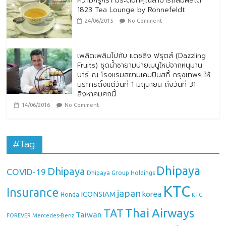
ความหรูหรา มีระดับที่คุณสามารถสัมผัสได้
1823 Tea Lounge by Ronnefeldt
24/06/2015
No Comment
เพลิดเพลินไปกับ แดซลิ่ง ฟรุตส์ (Dazzling
Fruits) ชุดน้ำชายามบ่ายเมนูใหม่จากหนุมาน
บาร์ ณ โรงแรมสยามเคมปินสกี้ กรุงเทพฯ ให้
บริการตั้งแต่วันที่ 1 มิถุนายน ถึงวันที่ 31
สิงหาคมศกนี้
14/06/2016
No Comment
#Tag:
Dhipaya
Dhipaya
COVID-19
Dhipaya Group Holdings
KTC
Insurance
japan
ICONSIAM
korea
Honda
KTC
Thai Airways
TAT
Taiwan
Mercedes-Benz
FOREVER