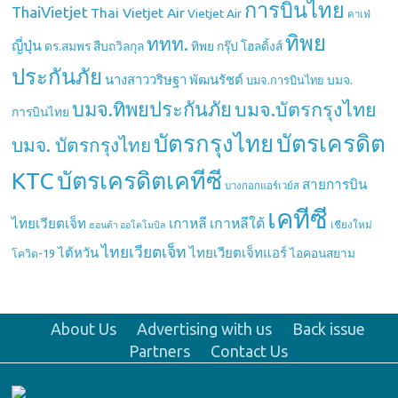
การบินไทย
ThaiVietjet
Thai Vietjet Air
Vietjet Air
คาเฟ่
ทิพย
ททท.
ญี่ปุ่น
ดร.สมพร สืบถวิลกุล
ทิพย กรุ๊ป โฮลดิ้งส์
ประกันภัย
นางสาววริษฐา พัฒนรัชต์
บมจ.
บมจ.การบินไทย
บมจ.ทิพยประกันภัย
บมจ.บัตรกรุงไทย
การบินไทย
บัตรกรุงไทย
บัตรเครดิต
บมจ. บัตรกรุงไทย
บัตรเครดิตเคทีซี
KTC
สายการบิน
บางกอกแอร์เวย์ส
เคทีซี
เกาหลี
เกาหลีใต้
ไทยเวียตเจ็ท
เชียงใหม่
ฮอนด้า ออโตโมบิล
ไทยเวียตเจ็ท
ไต้หวัน
ไทยเวียตเจ็ทแอร์
ไอคอนสยาม
โควิด-19
About Us
Advertising with us
Back issue
Partners
Contact Us