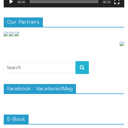
00:00
00:15
Our Partners
Facebook : VacationistMag
E-Book