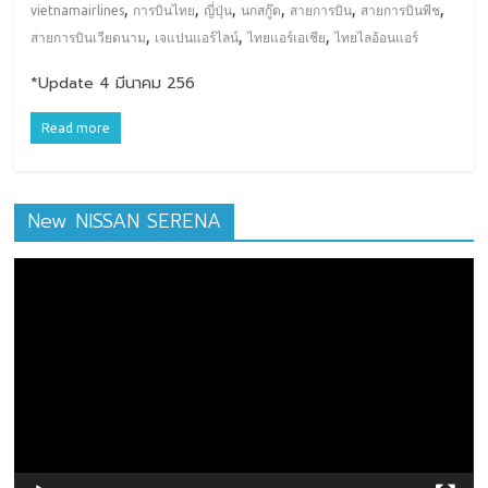
,
,
,
,
,
,
vietnamairlines
การบินไทย
ญี่ปุ่น
นกสกู๊ต
สายการบิน
สายการบินพีช
,
,
,
สายการบินเวียดนาม
เจแปนแอร์ไลน์
ไทยแอร์เอเชีย
ไทยไลอ้อนแอร์
*Update 4 มีนาคม 256
Read more
New NISSAN SERENA
ตัว
เล่น
ไฟล์
วิดีโอ