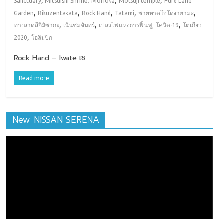
,
,
,
,
Sanctuary
Mitsuishi Shrine
Morioka
Motsuji temple
Pure Land
,
,
,
,
,
Garden
Rikuzentakata
Rock Hand
Tatami
ชายหาดโจโดงาฮามะ
,
,
,
,
ทางลาดสึกิมิซากะ
เนินชมจันทร์
เปลวไฟแห่งการฟื้นฟู
โควิด-19
โตเกียว
,
2020
โอลิมปิก
Rock Hand – Iwate เช
Read more
New NISSAN SERENA
ตัว
เล่น
ไฟล์
วิดีโอ