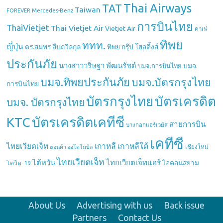
Thai Airways
TAT
Taiwan
Mercedes-Benz
FOREVER
การบินไทย
ThaiVietjet
Thai Vietjet Air
Vietjet Air
คาเฟ่
ทิพย
ททท.
ญี่ปุ่น
ดร.สมพร สืบถวิลกุล
ทิพย กรุ๊ป โฮลดิ้งส์
ประกันภัย
นางสาววริษฐา พัฒนรัชต์
บมจ.
บมจ.การบินไทย
บมจ.ทิพยประกันภัย
บมจ.บัตรกรุงไทย
การบินไทย
บัตรกรุงไทย
บัตรเครดิต
บมจ. บัตรกรุงไทย
บัตรเครดิตเคทีซี
KTC
สายการบิน
บางกอกแอร์เวย์ส
เคทีซี
เกาหลี
เกาหลีใต้
ไทยเวียตเจ็ท
เชียงใหม่
ฮอนด้า ออโตโมบิล
ไทยเวียตเจ็ท
ไต้หวัน
ไทยเวียตเจ็ทแอร์
ไอคอนสยาม
โควิด-19
About Us
Advertising with us
Back issue
Partners
Contact Us