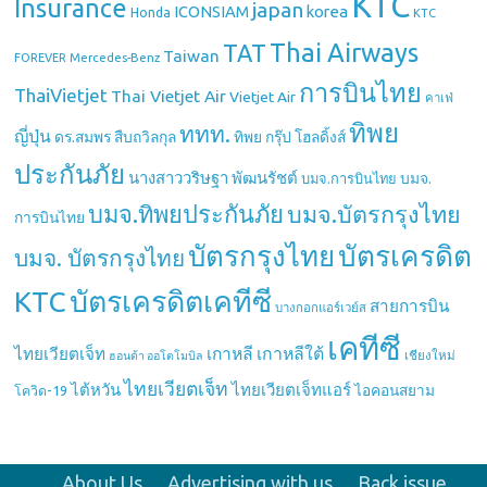
KTC
Insurance
japan
ICONSIAM
korea
Honda
KTC
Thai Airways
TAT
Taiwan
Mercedes-Benz
FOREVER
การบินไทย
ThaiVietjet
Thai Vietjet Air
Vietjet Air
คาเฟ่
ทิพย
ททท.
ญี่ปุ่น
ดร.สมพร สืบถวิลกุล
ทิพย กรุ๊ป โฮลดิ้งส์
ประกันภัย
นางสาววริษฐา พัฒนรัชต์
บมจ.
บมจ.การบินไทย
บมจ.ทิพยประกันภัย
บมจ.บัตรกรุงไทย
การบินไทย
บัตรกรุงไทย
บัตรเครดิต
บมจ. บัตรกรุงไทย
บัตรเครดิตเคทีซี
KTC
สายการบิน
บางกอกแอร์เวย์ส
เคทีซี
เกาหลี
เกาหลีใต้
ไทยเวียตเจ็ท
เชียงใหม่
ฮอนด้า ออโตโมบิล
ไทยเวียตเจ็ท
ไต้หวัน
ไทยเวียตเจ็ทแอร์
ไอคอนสยาม
โควิด-19
About Us
Advertising with us
Back issue