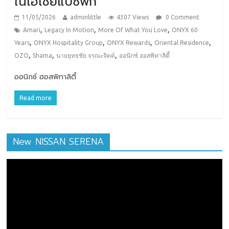
ในเอเชียแปซิฟิก
11/05/2026
adminlittle
4307 Views
0 Comment
,
,
,
Amari
Legacy In Motion
More Of What You Love
ONYX 60
,
,
,
,
Years
ONYX Hospitality Group
ONYX Rewards
Oriental Residence
,
,
,
OZO
Shama
นายยุทธชัย จรณะจิตต์
ออนิกซ์ ฮอสพิทาลิตี้
ออนิกซ์ ฮอสพิทาลิตี้
Read more
New NISSAN SERENA
ตัว
เล่น
ไฟล์
วิดีโอ