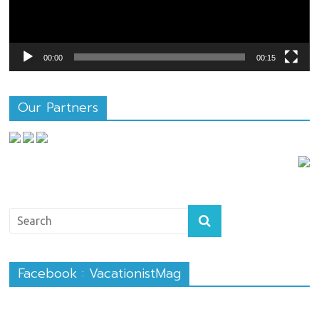
00:00
00:15
Our Partners
Facebook : VacationistMag