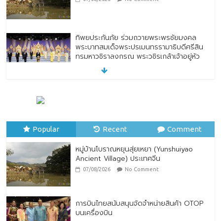
ทิพยประกันภัย ร่วมถวายพระพรชัยมงคล
พระบาทสมเด็จพระปรเมนทรรามาธิบดีศรีสิน
ทรมหาวชิราลงกรณ พระวชิรเกล้าเจ้าอยู่หัว
28/07/2026
No Comment
ทิพยประกันภัย ผนึกกำลัง ไปรษณีย์ไทย
ต่อยอดความร่วมมือกว่า 10 ปี สู่พันธมิตร
เชิงกลยุทธ์ ยกระดับบริการดิจิทัลและการเข้า
ถึงประกันภัยเพื่อประชาชน
Popular
Recent
Comment
28/07/2026
No Comment
หมู่บ้านโบราณหยุนสุ่ยเหยา (Yunshuiyao
Ancient Village) ประเทศจีน
07/08/2026
No Comment
การบินไทยสนับสนุนจัดจำหน่ายสินค้า OTOP
บนเครื่องบิน