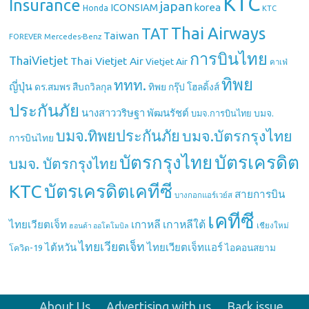
KTC
Insurance
japan
ICONSIAM
korea
Honda
KTC
Thai Airways
TAT
Taiwan
Mercedes-Benz
FOREVER
การบินไทย
ThaiVietjet
Thai Vietjet Air
Vietjet Air
คาเฟ่
ทิพย
ททท.
ญี่ปุ่น
ดร.สมพร สืบถวิลกุล
ทิพย กรุ๊ป โฮลดิ้งส์
ประกันภัย
นางสาววริษฐา พัฒนรัชต์
บมจ.
บมจ.การบินไทย
บมจ.ทิพยประกันภัย
บมจ.บัตรกรุงไทย
การบินไทย
บัตรกรุงไทย
บัตรเครดิต
บมจ. บัตรกรุงไทย
บัตรเครดิตเคทีซี
KTC
สายการบิน
บางกอกแอร์เวย์ส
เคทีซี
เกาหลี
เกาหลีใต้
ไทยเวียตเจ็ท
เชียงใหม่
ฮอนด้า ออโตโมบิล
ไทยเวียตเจ็ท
ไต้หวัน
ไทยเวียตเจ็ทแอร์
ไอคอนสยาม
โควิด-19
About Us
Advertising with us
Back issue