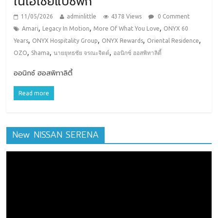
ในเอเชียแปซิฟิก
11/05/2026
adminlittle
4378 Views
0 Comment
,
,
,
Amari
Legacy In Motion
More Of What You Love
ONYX 60
,
,
,
,
Years
ONYX Hospitality Group
ONYX Rewards
Oriental Residence
,
,
,
OZO
Shama
นายยุทธชัย จรณะจิตต์
ออนิกซ์ ฮอสพิทาลิตี้
ออนิกซ์ ฮอสพิทาลิตี้
Read more
New NISSAN SERENA
ตัว
เล่น
ไฟล์
วิดีโอ