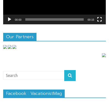
00:00
00:15
Our Partners
Facebook : VacationistMag