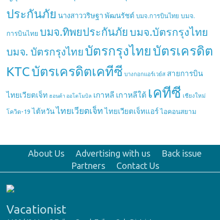
ประกันภัย
นางสาววริษฐา พัฒนรัชต์
บมจ.
บมจ.การบินไทย
บมจ.ทิพยประกันภัย
บมจ.บัตรกรุงไทย
การบินไทย
บัตรกรุงไทย
บัตรเครดิต
บมจ. บัตรกรุงไทย
บัตรเครดิตเคทีซี
KTC
สายการบิน
บางกอกแอร์เวย์ส
เคทีซี
เกาหลี
เกาหลีใต้
ไทยเวียตเจ็ท
เชียงใหม่
ฮอนด้า ออโตโมบิล
ไทยเวียตเจ็ท
ไต้หวัน
ไทยเวียตเจ็ทแอร์
ไอคอนสยาม
โควิด-19
About Us
Advertising with us
Back issue
Partners
Contact Us
Vacationist