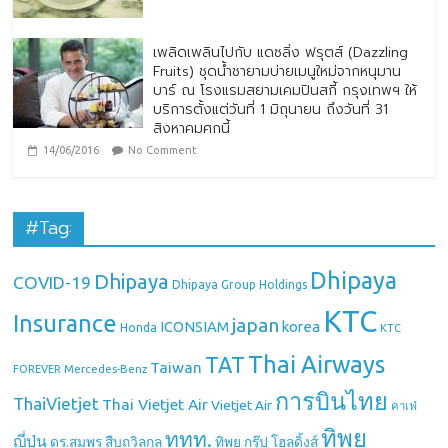
เพลิดเพลินไปกับ แดซลิ่ง ฟรุตส์ (Dazzling
Fruits) ชุดน้ำชายามบ่ายเมนูใหม่จากหนุมาน
บาร์ ณ โรงแรมสยามเคมปินสกี้ กรุงเทพฯ ให้
บริการตั้งแต่วันที่ 1 มิถุนายน ถึงวันที่ 31
สิงหาคมศกนี้
14/06/2016
No Comment
#Tag:
Dhipaya
Dhipaya
COVID-19
Dhipaya Group Holdings
KTC
Insurance
japan
ICONSIAM
korea
Honda
KTC
Thai Airways
TAT
Taiwan
Mercedes-Benz
FOREVER
การบินไทย
ThaiVietjet
Thai Vietjet Air
Vietjet Air
คาเฟ่
ทิพย
ททท.
ญี่ปุ่น
ดร.สมพร สืบถวิลกุล
ทิพย กรุ๊ป โฮลดิ้งส์