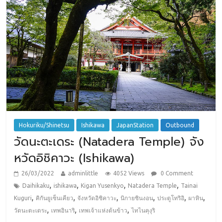
Hokuriku/Shinetsu
Ishikawa
JapanStation
Outbound
วัดนะตะเดระ (Natadera Temple) จัง
หวัดอิชิคาวะ (Ishikawa)
26/03/2022
adminlittle
4052 Views
0 Comment
,
,
,
,
Daihikaku
ishikawa
Kigan Yusenkyo
Natadera Temple
Tainai
,
,
,
,
,
,
Kuguri
คิกันยูเซ็นเคียว
จังหวัดอิชิคาวะ
นิกายชินงอน
ประตูโทริอิ
ผาหิน
,
,
,
วัดนะตะเดระ
เทพอินาริ
เทพเจ้าแห่งต้นข้าว
ไทไนคุงุริ