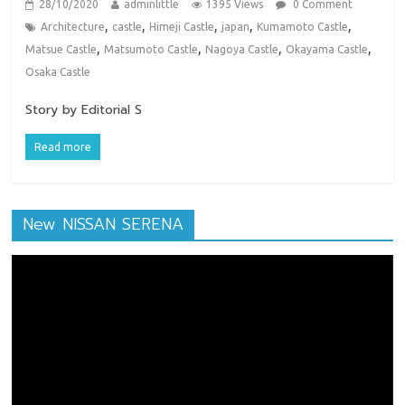
28/10/2020
adminlittle
1395 Views
0 Comment
,
,
,
,
,
Architecture
castle
Himeji Castle
japan
Kumamoto Castle
,
,
,
,
Matsue Castle
Matsumoto Castle
Nagoya Castle
Okayama Castle
Osaka Castle
Story by Editorial S
Read more
New NISSAN SERENA
ตัว
เล่น
ไฟล์
วิดีโอ