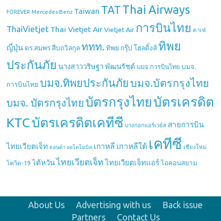
Thai Airways
TAT
Taiwan
Mercedes-Benz
FOREVER
การบินไทย
ThaiVietjet
Thai Vietjet Air
Vietjet Air
คาเฟ่
ทิพย
ททท.
ญี่ปุ่น
ดร.สมพร สืบถวิลกุล
ทิพย กรุ๊ป โฮลดิ้งส์
ประกันภัย
นางสาววริษฐา พัฒนรัชต์
บมจ.
บมจ.การบินไทย
บมจ.ทิพยประกันภัย
บมจ.บัตรกรุงไทย
การบินไทย
บัตรกรุงไทย
บัตรเครดิต
บมจ. บัตรกรุงไทย
บัตรเครดิตเคทีซี
KTC
สายการบิน
บางกอกแอร์เวย์ส
เคทีซี
เกาหลี
เกาหลีใต้
ไทยเวียตเจ็ท
เชียงใหม่
ฮอนด้า ออโตโมบิล
ไทยเวียตเจ็ท
ไต้หวัน
ไทยเวียตเจ็ทแอร์
ไอคอนสยาม
โควิด-19
About Us
Advertising with us
Back issue
Partners
Contact Us