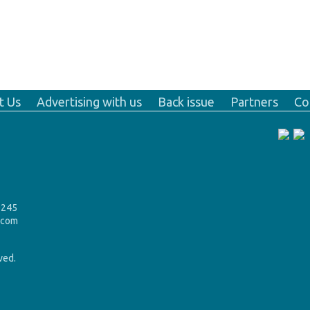
t Us
Advertising with us
Back issue
Partners
Co
9245
.com
rved.