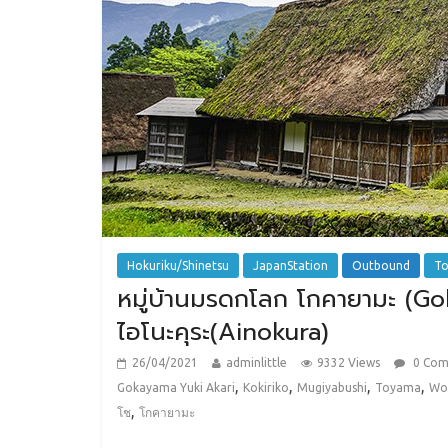
Hokuriku/Shinetsu
JapanStation
Outbound
T
หมู่บ้านมรดกโลก โกคายามะ (Go
ไอโนะคุระ(Ainokura)
26/04/2021
adminlittle
9332 Views
0 Co
,
,
,
,
Gokayama Yuki Akari
Kokiriko
Mugiyabushi
Toyama
Wor
,
โช
โกคายามะ