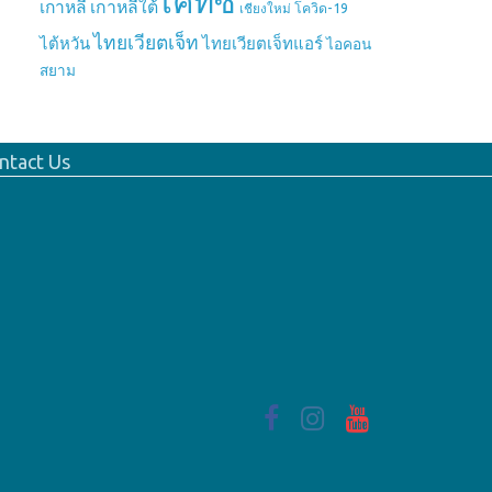
เคทีซี
เกาหลี
เกาหลีใต้
เชียงใหม่
โควิด-19
ไทยเวียตเจ็ท
ไต้หวัน
ไทยเวียตเจ็ทแอร์
ไอคอน
สยาม
ntact Us