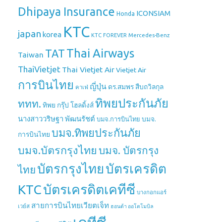
Dhipaya Insurance
ICONSIAM
Honda
KTC
japan
korea
Mercedes-Benz
KTC FOREVER
Thai Airways
TAT
Taiwan
ThaiVietjet
Thai Vietjet Air
Vietjet Air
การบินไทย
ญี่ปุ่น
ดร.สมพร สืบถวิลกุล
คาเฟ่
ทิพยประกันภัย
ททท.
ทิพย กรุ๊ป โฮลดิ้งส์
นางสาววริษฐา พัฒนรัชต์
บมจ.
บมจ.การบินไทย
บมจ.ทิพยประกันภัย
การบินไทย
บมจ.บัตรกรุงไทย
บมจ. บัตรกรุง
บัตรกรุงไทย
บัตรเครดิต
ไทย
บัตรเครดิตเคทีซี
KTC
บางกอกแอร์
สายการบินไทยเวียตเจ็ท
เวย์ส
ฮอนด้า ออโตโมบิล