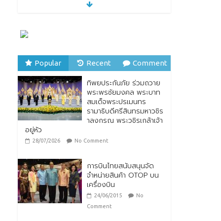
“รมว.ซาบีดา” แถลงข่าว
เปิดตัวกิจกรรมการยก
ระดับอาหารไทยพื้นถิ่นสู่
อาหารโลก “Thai Local
Food to World Food”
พร้อมกับการเปิดตัวตรา
สัญลักษณ์ “Thailand Best Local Food”
Popular
Recent
Comment
23/07/2026
No Comment
ทิพยประกันภัย ร่วมถวาย
ทิพยประกันภัย ร่วมถวาย
พระพรชัยมงคล พระบาท
พระพรชัยมงคล พระบาท
สมเด็จพระปรเมนทร
สมเด็จพระปรเมนทร
รามาธิบดีศรีสินทรมหาวชิร
รามาธิบดีศรีสินทรมหาวชิร
าลงกรณ พระวชิรเกล้าเจ้า
าลงกรณ พระวชิรเกล้าเจ้า
อยู่หัว
อยู่หัว
28/07/2026
No Comment
28/07/2026
No Comment
การบินไทยสนับสนุนจัด
จำหน่ายสินค้า OTOP บน
เครื่องบิน
24/06/2015
No
Comment