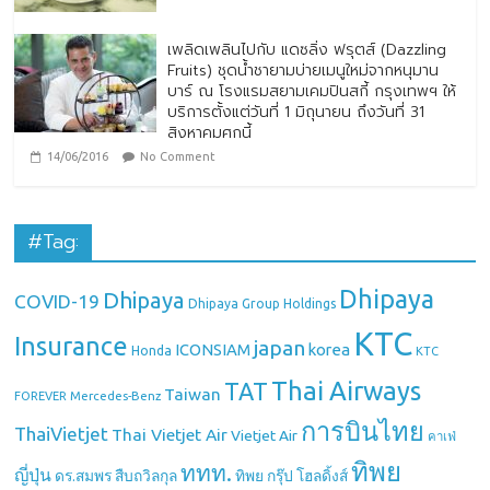
เพลิดเพลินไปกับ แดซลิ่ง ฟรุตส์ (Dazzling
Fruits) ชุดน้ำชายามบ่ายเมนูใหม่จากหนุมาน
บาร์ ณ โรงแรมสยามเคมปินสกี้ กรุงเทพฯ ให้
บริการตั้งแต่วันที่ 1 มิถุนายน ถึงวันที่ 31
สิงหาคมศกนี้
14/06/2016
No Comment
#Tag:
Dhipaya
Dhipaya
COVID-19
Dhipaya Group Holdings
KTC
Insurance
japan
ICONSIAM
korea
Honda
KTC
Thai Airways
TAT
Taiwan
Mercedes-Benz
FOREVER
การบินไทย
ThaiVietjet
Thai Vietjet Air
Vietjet Air
คาเฟ่
ทิพย
ททท.
ญี่ปุ่น
ดร.สมพร สืบถวิลกุล
ทิพย กรุ๊ป โฮลดิ้งส์