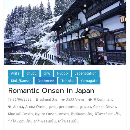
Akita
Chubu
Gifu
Hyogo
JapanStation
Kinki/Kansai
Outbound
Tohoku
Yamagata
Romantic Onsen in Japan
26/06/2022
adminlittle
3533 Views
0 Comment
,
,
,
,
,
,
Arima
Arima Onsen
gero
gero onsen
ginzan
Ginzan Onsen
,
,
,
,
,
Kinosaki Onsen
Nyuto Onsen
onsen
กินซันออนเซ็น
คิโนซากิ ออนเซ็น
,
,
นิวโตะ ออนเซ็น
อาริมะออนเซ็น
เกโระออนเซ็น