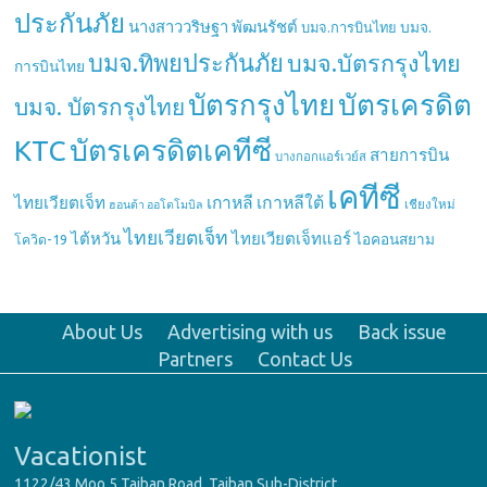
ประกันภัย
นางสาววริษฐา พัฒนรัชต์
บมจ.
บมจ.การบินไทย
บมจ.ทิพยประกันภัย
บมจ.บัตรกรุงไทย
การบินไทย
บัตรกรุงไทย
บัตรเครดิต
บมจ. บัตรกรุงไทย
บัตรเครดิตเคทีซี
KTC
สายการบิน
บางกอกแอร์เวย์ส
เคทีซี
เกาหลี
เกาหลีใต้
ไทยเวียตเจ็ท
เชียงใหม่
ฮอนด้า ออโตโมบิล
ไทยเวียตเจ็ท
ไต้หวัน
ไทยเวียตเจ็ทแอร์
ไอคอนสยาม
โควิด-19
About Us
Advertising with us
Back issue
Partners
Contact Us
Vacationist
1122/43 Moo.5 Taiban Road, Taiban Sub-District,