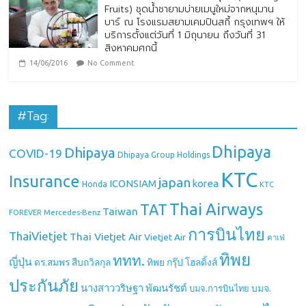
Fruits) ชุดน้ำชายามบ่ายเมนูใหม่จากหนุมาน
บาร์ ณ โรงแรมสยามเคมปินสกี้ กรุงเทพฯ ให้
บริการตั้งแต่วันที่ 1 มิถุนายน ถึงวันที่ 31
สิงหาคมศกนี้
14/06/2016
No Comment
#Tag:
Dhipaya
Dhipaya
COVID-19
Dhipaya Group Holdings
KTC
Insurance
japan
ICONSIAM
korea
Honda
KTC
Thai Airways
TAT
Taiwan
Mercedes-Benz
FOREVER
การบินไทย
ThaiVietjet
Thai Vietjet Air
Vietjet Air
คาเฟ่
ทิพย
ททท.
ญี่ปุ่น
ดร.สมพร สืบถวิลกุล
ทิพย กรุ๊ป โฮลดิ้งส์
ประกันภัย
นางสาววริษฐา พัฒนรัชต์
บมจ.
บมจ.การบินไทย