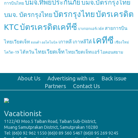
บมจ.ทิพยประกันภัย
บมจ.บัตรกรุงไทย
การบินไทย
บัตรกรุงไทย
บัตรเครดิต
บมจ. บัตรกรุงไทย
บัตรเครดิตเคทีซี
KTC
สายการบิน
บางกอกแอร์เวย์ส
เคทีซี
เกาหลี
เกาหลีใต้
ไทยเวียตเจ็ท
เชียงใหม่
ฮอนด้า ออโตโมบิล
ไทยเวียตเจ็ท
ไต้หวัน
ไทยเวียตเจ็ทแอร์
ไอคอนสยาม
โควิด-19
About Us
Advertising with us
Back issue
Partners
Contact Us
Vacationist
1122/43 Moo.5 Taiban Road, Taiban Sub-District,
Muang Samutprakan District, Samutprakan 10280
Tel: (66)0 92 962 1550 (66)0 89 560 5467 (66)0 95 269 9245