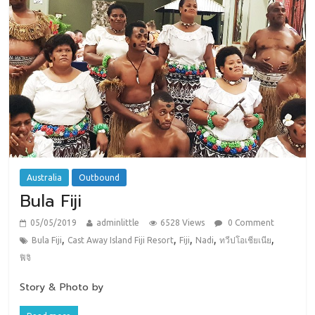
Australia
Outbound
Bula Fiji
05/05/2019
adminlittle
6528 Views
0 Comment
,
,
,
,
,
Bula Fiji
Cast Away Island Fiji Resort
Fiji
Nadi
ทวีปโอเชียเนีย
ฟิจิ
Story & Photo by