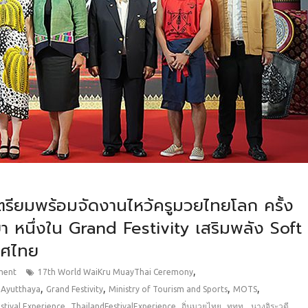
ตรียมพร้อมจัดงานไหว้ครูมวยไทยโลก ครั้ง
า หนึ่งใน Grand Festivity เสริมพลัง Soft
ทศไทย
,
ment
17th World WaiKru MuayThai Ceremony
,
,
,
,
,
Ayutthaya
Grand Festivity
Ministry of Tourism and Sports
MOTS
,
,
,
,
stival Experience
ThailandFestivalExperience
ถิ่นมวยไทย
ททท.
นางจิระวดี