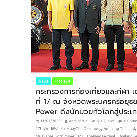
News
PR News
กระทรวงการท่องเที่ยวและกีฬา เ
ที่ 17 ณ จังหวัดพระนครศรีอยุธย
Power ดึงนักมวยทั่วโลกสู่ประเ
11/03/2025
adminlittle
510 Views
0 Com
,
17thWorldWaiKruMuayThaiCeremony
Amazing Thailand
,
,
,
,
MuayThai
Soft Power
TAT
Thailand Festival
Thailand Fe