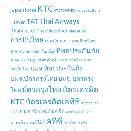
KTC
japan
korea
Mercedes-Benz
KTC FOREVER
Thai Airways
TAT
Taiwan
ThaiVietjet
Thai Vietjet Air
Vietjet Air
การบินไทย
ญี่ปุ่น
ดร.สมพร สืบถวิลกุล
คาเฟ่
ทิพยประกันภัย
ททท.
ทิพย กรุ๊ป โฮลดิ้งส์
นางสาววริษฐา พัฒนรัชต์
บมจ.
บมจ.การบินไทย
บมจ.ทิพยประกันภัย
การบินไทย
บมจ.บัตรกรุงไทย
บมจ. บัตรกรุง
บัตรกรุงไทย
บัตรเครดิต
ไทย
บัตรเครดิตเคทีซี
KTC
บางกอกแอร์
สายการบินไทยเวียตเจ็ท
เวย์ส
ฮอนด้า ออโตโมบิล
เคทีซี
เกาหลี
เกาหลีใต้
เชียงใหม่
โควิด-19