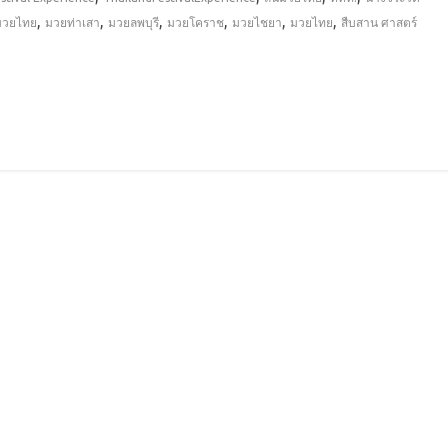
,
,
,
,
,
,
ูมวยไทย
มวยท่าเสา
มวยลพบุรี
มวยโคราช
มวยไชยา
มวยไทย
สืบสาน ศาสตร์