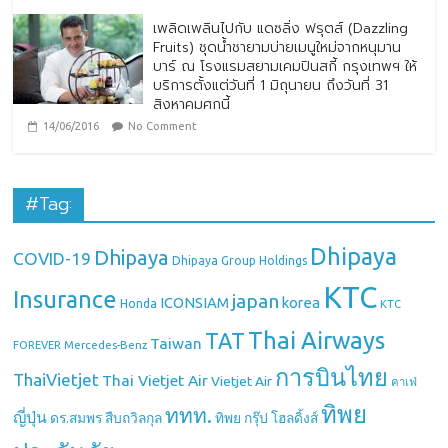
เพลิดเพลินไปกับ แดซลิ่ง ฟรุตส์ (Dazzling
Fruits) ชุดน้ำชายามบ่ายเมนูใหม่จากหนุมาน
บาร์ ณ โรงแรมสยามเคมปินสกี้ กรุงเทพฯ ให้
บริการตั้งแต่วันที่ 1 มิถุนายน ถึงวันที่ 31
สิงหาคมศกนี้
14/06/2016
No Comment
#Tag:
Dhipaya
Dhipaya
COVID-19
Dhipaya Group Holdings
KTC
Insurance
japan
ICONSIAM
korea
Honda
KTC
Thai Airways
TAT
Taiwan
Mercedes-Benz
FOREVER
การบินไทย
ThaiVietjet
Thai Vietjet Air
Vietjet Air
คาเฟ่
ทิพย
ททท.
ญี่ปุ่น
ดร.สมพร สืบถวิลกุล
ทิพย กรุ๊ป โฮลดิ้งส์