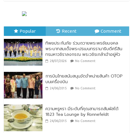
28/07/2026
No Comment
ทิพยประกันภัย ผนึกกำลัง ไปรษณีย์ไทย
ต่อยอดความร่วมมือกว่า 10 ปี สู่พันธมิตร
เชิงกลยุทธ์ ยกระดับบริการดิจิทัลและการเข้า
Popular
Recent
Comment
ถึงประกันภัยเพื่อประชาชน
28/07/2026
No Comment
ทิพยประกันภัย ร่วมถวายพระพรชัยมงคล
พระบาทสมเด็จพระปรเมนทรรามาธิบดีศรีสิน
ทรมหาวชิราลงกรณ พระวชิรเกล้าเจ้าอยู่หัว
28/07/2026
No Comment
การบินไทยสนับสนุนจัดจำหน่ายสินค้า OTOP
บนเครื่องบิน
24/06/2015
No Comment
ความหรูหรา มีระดับที่คุณสามารถสัมผัสได้
1823 Tea Lounge by Ronnefeldt
24/06/2015
No Comment