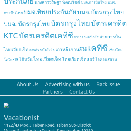
ประกันภัย
นางสาววริษฐา พัฒนรัชต์
บมจ.
บมจ.การบินไทย
บมจ.ทิพยประกันภัย
บมจ.บัตรกรุงไทย
การบินไทย
บัตรกรุงไทย
บัตรเครดิต
บมจ. บัตรกรุงไทย
บัตรเครดิตเคทีซี
KTC
สายการบิน
บางกอกแอร์เวย์ส
เคทีซี
เกาหลี
เกาหลีใต้
ไทยเวียตเจ็ท
เชียงใหม่
ฮอนด้า ออโตโมบิล
ไทยเวียตเจ็ท
ไต้หวัน
ไทยเวียตเจ็ทแอร์
ไอคอนสยาม
โควิด-19
About Us
Advertising with us
Back issue
Partners
Contact Us
Vacationist
1122/43 Moo.5 Taiban Road, Taiban Sub-District,
Muang Samutprakan District, Samutprakan 10280