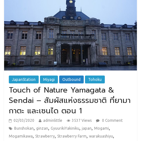
JapanStation
Miyagi
Outbound
Tohoku
Touch of Nature Yamagata &
Sendai – สัมผัสแห่งธรรมชาติ ที่ยามา
กาตะ และเซนได ตอน 1
02/03/2020
adminlittle
3537 Views
0 Comment
,
,
,
,
,
Bunshokan
ginzan
GyuurikiYakiniku
japan
Mogami
,
,
,
,
Mogamikawa
Strawberry
Strawberry Farm
warakuashiyu