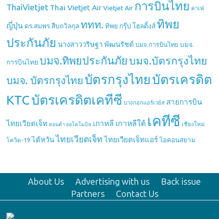
การบินไทย
ThaiVietjet
Thai Vietjet Air
Vietjet Air
คาเฟ่
ทิพย
ททท.
ญี่ปุ่น
ดร.สมพร สืบถวิลกุล
ทิพย กรุ๊ป โฮลดิ้งส์
ประกันภัย
นางสาววริษฐา พัฒนรัชต์
บมจ.
บมจ.การบินไทย
บมจ.ทิพยประกันภัย
บมจ.บัตรกรุงไทย
การบินไทย
บัตรกรุงไทย
บัตรเครดิต
บมจ. บัตรกรุงไทย
บัตรเครดิตเคทีซี
KTC
สายการบิน
บางกอกแอร์เวย์ส
เคทีซี
เกาหลี
เกาหลีใต้
ไทยเวียตเจ็ท
เชียงใหม่
ฮอนด้า ออโตโมบิล
ไทยเวียตเจ็ท
ไต้หวัน
ไทยเวียตเจ็ทแอร์
ไอคอนสยาม
โควิด-19
About Us
Advertising with us
Back issue
Partners
Contact Us