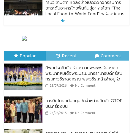
“รมว.ซาบีดา” แถลงข่าวเปิดตัวกิจกรรมการ
ยกระดับอาหารไทยพื้นถิ่นสู่อาหารโลก “Thai
Local Food to World Food” พร้อมกับการ
เปิดตัวตราสัญลักษณ์ “Thailand Best
Local Food”
23/07/2026
No Comment
ทิพยประกันภัย ร่วมถวายพระพรชัยมงคล
พระบาทสมเด็จพระปรเมนทรรามาธิบดีศรีสิน
Popular
ทรมหาวชิราลงกรณ พระวชิรเกล้าเจ้าอยู่หัว
Recent
Comment
28/07/2026
No Comment
ทิพยประกันภัย ร่วมถวายพระพรชัยมงคล
พระบาทสมเด็จพระปรเมนทรรามาธิบดีศรีสิน
ทรมหาวชิราลงกรณ พระวชิรเกล้าเจ้าอยู่หัว
28/07/2026
No Comment
การบินไทยสนับสนุนจัดจำหน่ายสินค้า OTOP
บนเครื่องบิน
24/06/2015
No Comment