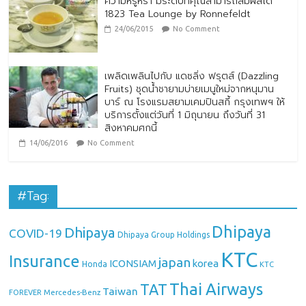
ความหรูหรา มีระดับที่คุณสามารถสัมผัสได้
1823 Tea Lounge by Ronnefeldt
24/06/2015
No Comment
เพลิดเพลินไปกับ แดซลิ่ง ฟรุตส์ (Dazzling
Fruits) ชุดน้ำชายามบ่ายเมนูใหม่จากหนุมาน
บาร์ ณ โรงแรมสยามเคมปินสกี้ กรุงเทพฯ ให้
บริการตั้งแต่วันที่ 1 มิถุนายน ถึงวันที่ 31
สิงหาคมศกนี้
14/06/2016
No Comment
#Tag:
Dhipaya
Dhipaya
COVID-19
Dhipaya Group Holdings
KTC
Insurance
japan
ICONSIAM
korea
Honda
KTC
Thai Airways
TAT
Taiwan
Mercedes-Benz
FOREVER