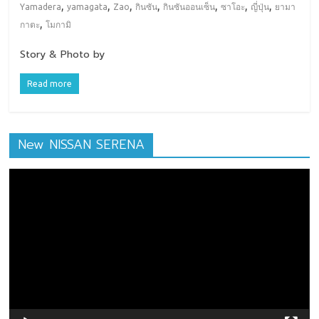
,
,
,
,
,
,
,
Yamadera
yamagata
Zao
กินซัน
กินซันออนเซ็น
ซาโอะ
ญี่ปุ่น
ยามา
,
กาตะ
โมกามิ
Story & Photo by
Read more
New NISSAN SERENA
ตัว
เล่น
ไฟล์
วิดีโอ