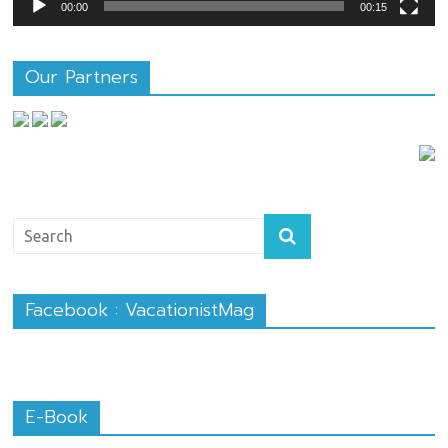
00:00
00:15
Our Partners
Facebook : VacationistMag
E-Book