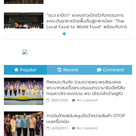
“รมว.ซาบีดา” แถลงข่าวเปิดตัวกิจกรรมการ
ยกระดับอาหารไทยพื้นถิ่นสู่อาหารโลก “Thai
Local Food to World Food” พร้อมกับการ
เปิดตัวตราสัญลักษณ์ “Thailand Best
Local Food”
23/07/2026
No Comment
ทิพยประกันภัย ร่วมถวายพระพรชัยมงคล
พระบาทสมเด็จพระปรเมนทรรามาธิบดีศรีสิน
Popular
ทรมหาวชิราลงกรณ พระวชิรเกล้าเจ้าอยู่หัว
Recent
Comment
28/07/2026
No Comment
ทิพยประกันภัย ร่วมถวายพระพรชัยมงคล
พระบาทสมเด็จพระปรเมนทรรามาธิบดีศรีสิน
ทรมหาวชิราลงกรณ พระวชิรเกล้าเจ้าอยู่หัว
28/07/2026
No Comment
การบินไทยสนับสนุนจัดจำหน่ายสินค้า OTOP
บนเครื่องบิน
24/06/2015
No Comment