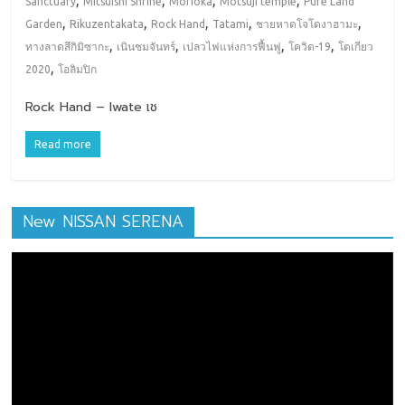
,
,
,
,
Sanctuary
Mitsuishi Shrine
Morioka
Motsuji temple
Pure Land
,
,
,
,
,
Garden
Rikuzentakata
Rock Hand
Tatami
ชายหาดโจโดงาฮามะ
,
,
,
,
ทางลาดสึกิมิซากะ
เนินชมจันทร์
เปลวไฟแห่งการฟื้นฟู
โควิด-19
โตเกียว
,
2020
โอลิมปิก
Rock Hand – Iwate เช
Read more
New NISSAN SERENA
ตัว
เล่น
ไฟล์
วิดีโอ