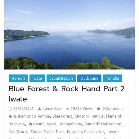
Aomori
Iwate
JapanStation
Outbound
Tohoku
Blue Forest & Rock Hand Part 2-
Iwate
22/06/2021
adminlittle
19338 Views
0 Comment
,
,
,
Bishamondo Temple
Blue Forest
Chosonji Temple
Flame of
,
,
,
,
,
Recovery
Hiraizumi
Iwate
Jodogahama
Kamaishi Dai-kannon
,
,
Kita-Sanriku Zashiki Parlor Train
Konjikido Garden Hall
Lover’s