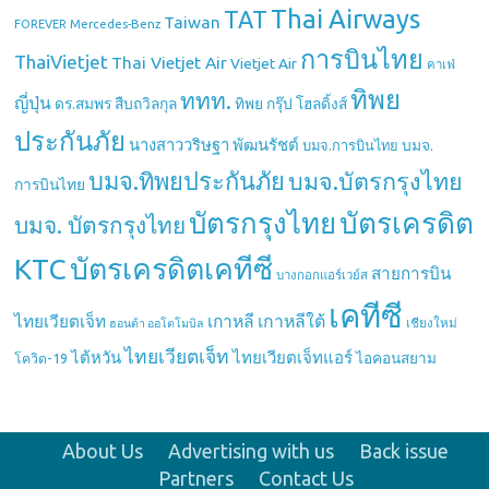
Thai Airways
TAT
Taiwan
Mercedes-Benz
FOREVER
การบินไทย
ThaiVietjet
Thai Vietjet Air
Vietjet Air
คาเฟ่
ทิพย
ททท.
ญี่ปุ่น
ดร.สมพร สืบถวิลกุล
ทิพย กรุ๊ป โฮลดิ้งส์
ประกันภัย
นางสาววริษฐา พัฒนรัชต์
บมจ.
บมจ.การบินไทย
บมจ.ทิพยประกันภัย
บมจ.บัตรกรุงไทย
การบินไทย
บัตรกรุงไทย
บัตรเครดิต
บมจ. บัตรกรุงไทย
บัตรเครดิตเคทีซี
KTC
สายการบิน
บางกอกแอร์เวย์ส
เคทีซี
เกาหลี
เกาหลีใต้
ไทยเวียตเจ็ท
เชียงใหม่
ฮอนด้า ออโตโมบิล
ไทยเวียตเจ็ท
ไต้หวัน
ไทยเวียตเจ็ทแอร์
ไอคอนสยาม
โควิด-19
About Us
Advertising with us
Back issue
Partners
Contact Us