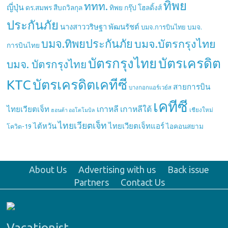
ทิพย
ททท.
ญี่ปุ่น
ดร.สมพร สืบถวิลกุล
ทิพย กรุ๊ป โฮลดิ้งส์
ประกันภัย
นางสาววริษฐา พัฒนรัชต์
บมจ.
บมจ.การบินไทย
บมจ.ทิพยประกันภัย
บมจ.บัตรกรุงไทย
การบินไทย
บัตรกรุงไทย
บัตรเครดิต
บมจ. บัตรกรุงไทย
บัตรเครดิตเคทีซี
KTC
สายการบิน
บางกอกแอร์เวย์ส
เคทีซี
เกาหลี
เกาหลีใต้
ไทยเวียตเจ็ท
เชียงใหม่
ฮอนด้า ออโตโมบิล
ไทยเวียตเจ็ท
ไต้หวัน
ไทยเวียตเจ็ทแอร์
ไอคอนสยาม
โควิด-19
About Us
Advertising with us
Back issue
Partners
Contact Us
Vacationist