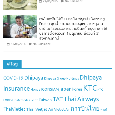
24/06/2015
No Comment
เพลิดเพลินไปกับ แดซลิ่ง ฟรุตส์ (Dazzling
Fruits) ชุดน้ำชายามบ่ายเมนูใหม่จากหนุมาน
บาร์ ณ โรงแรมสยามเคมปินสกี้ กรุงเทพฯ ให้
บริการตั้งแต่วันที่ 1 มิถุนายน ถึงวันที่ 31
สิงหาคมศกนี้
14/06/2016
No Comment
#Tag:
Dhipaya
Dhipaya
COVID-19
Dhipaya Group Holdings
KTC
Insurance
japan
ICONSIAM
korea
Honda
KTC
Thai Airways
TAT
Taiwan
Mercedes-Benz
FOREVER
การบินไทย
ThaiVietjet
Thai Vietjet Air
Vietjet Air
คาเฟ่