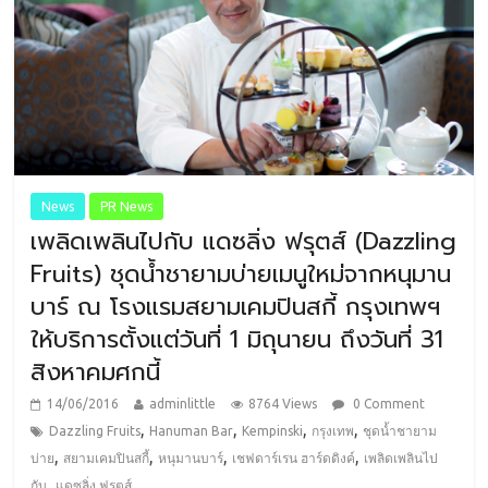
News
PR News
เพลิดเพลินไปกับ แดซลิ่ง ฟรุตส์ (Dazzling
Fruits) ชุดน้ำชายามบ่ายเมนูใหม่จากหนุมาน
บาร์ ณ โรงแรมสยามเคมปินสกี้ กรุงเทพฯ
ให้บริการตั้งแต่วันที่ 1 มิถุนายน ถึงวันที่ 31
สิงหาคมศกนี้
14/06/2016
adminlittle
8764 Views
0 Comment
,
,
,
,
Dazzling Fruits
Hanuman Bar
Kempinski
กรุงเทพ
ชุดน้ำชายาม
,
,
,
,
บ่าย
สยามเคมปินสกี้
หนุมานบาร์
เชฟดาร์เรน ฮาร์ดดิงค์
เพลิดเพลินไป
,
กับ
แดซลิ่ง ฟรุตส์